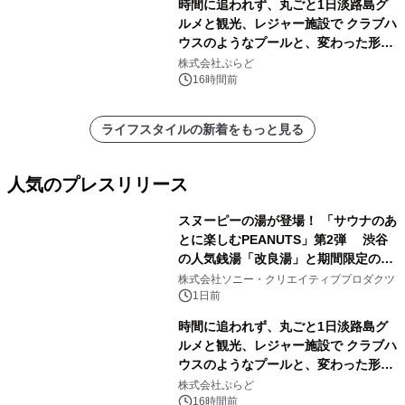
時間に追われず、丸ごと1日淡路島グ
ルメと観光、レジャー施設で クラブハ
ウスのようなプールと、変わった形の
サウナも 「THE BOXY AWAJI」のお
株式会社ぷらど
得な素泊まり連泊プランで
16時間前
ライフスタイルの新着をもっと見る
人気のプレスリリース
スヌーピーの湯が登場！ 「サウナのあ
とに楽しむPEANUTS」第2弾 渋谷
の人気銭湯「改良湯」と期間限定のコ
1
ラボレーション サウナイキタイコラ
株式会社ソニー・クリエイティブプロダクツ
ボグッズも発売決定！
1日前
時間に追われず、丸ごと1日淡路島グ
ルメと観光、レジャー施設で クラブハ
ウスのようなプールと、変わった形の
2
サウナも 「THE BOXY AWAJI」のお
株式会社ぷらど
得な素泊まり連泊プランで
16時間前