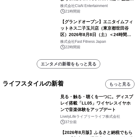
開催決定！！
株式会社ClaN Entertainment
21時間前
【グランドオープン】エニタイムフィ
ットネス二子玉川店（東京都世田谷
区）2026年8月8日（土）＜24時間年
中無休のフィットネスジム＞
株式会社Fast Fitness Japan
22時間前
エンタメの新着をもっと見る
ライフスタイルの新着
もっと見る
見る・触る・聴くを一つに。ディスプ
レイ搭載「LL05」ワイヤレスイヤホ
ンで音楽体験をアップデート
LivelyLifeライブリーライフ株式会社
37分前
【2026年8月版】ふるさと納税でもら