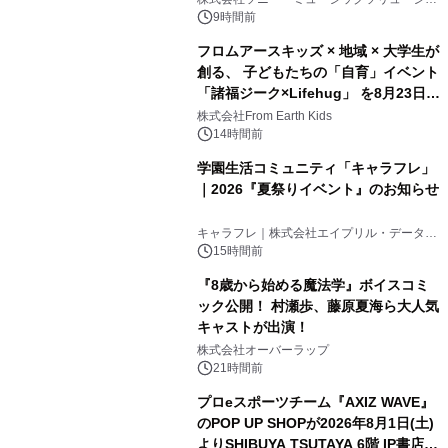
ンズ
9時間前
フロムアースキッズ × 地域 × 大学生が
創る、 子どもたちの「自育」イベント
「諸福ジーク×Lifehug」 を8月23日
(日)開催
株式会社From Earth Kids
14時間前
学園生活コミュニティ「キャラフレ」
｜2026『夏祭りイベント』のお知らせ
キャラフレ｜株式会社エイプリル・データ・
デザインズ
15時間前
『8歳から始める魔法学』ボイスコミ
ック公開！ 村瀬歩、藤原夏海ら大人気
キャストが出演！
株式会社オーバーラップ
21時間前
プロeスポーツチーム『AXIZ WAVE』
のPOP UP SHOPが2026年8月1日(土)
よりSHIBUYA TSUTAYA 6階 IP書店で