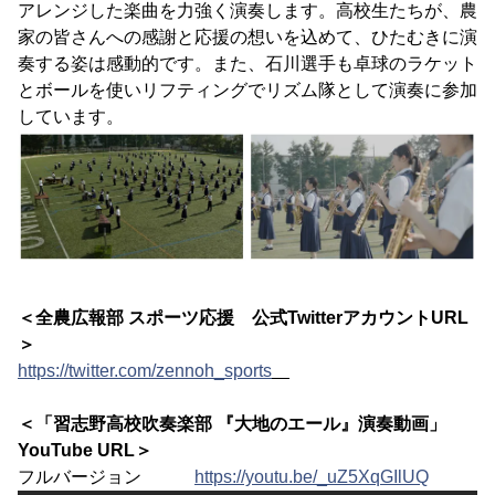
アレンジした楽曲を力強く演奏します。高校生たちが、農
家の皆さんへの感謝と応援の想いを込めて、ひたむきに演
奏する姿は感動的です。また、石川選手も卓球のラケット
とボールを使いリフティングでリズム隊として演奏に参加
しています。
＜全農広報部 スポーツ応援 公式TwitterアカウントURL
＞
https://twitter.com/zennoh_sports
＜「習志野高校吹奏楽部 『大地のエール』演奏動画」
YouTube URL＞
フルバージョン
https://youtu.be/_uZ5XqGIlUQ