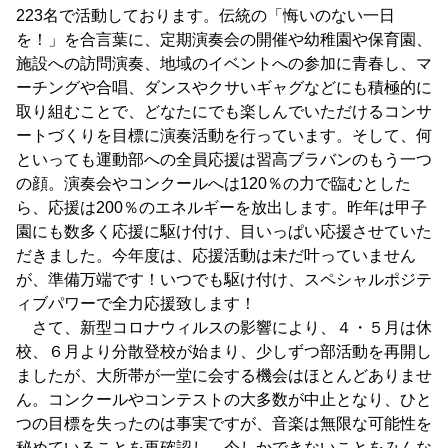
223名で活動しております。伝統の「悔いのない一日
を！」を合言葉に、定期演奏会の開催や幼稚園や保育園、
施設への訪問演奏、地域のイベントへの参加に青春し、マ
ーチングや合唱、ダンスやクサいギャグなどにも積極的に
取り組むことで、どなたにでも楽しんでいただけるコンサ
ートづくりを目標に演奏活動を行っています。そして、何
といっても運動部への全員応援は習高ブラバンのもう一つ
の顔。演奏会やコンクールへは120％の力で臨むとした
ら、応援は200％のエネルギーを放出します。昨年は甲子
園にも数多く応援に駆け付け、目いっぱい応援させていた
だきました。今年度は、応援活動は未だ叶っていません
が、準備万端です！いつでも駆け付け、スペシャルポジテ
ィブパワーで全力応援致します！
さて、新型コロナウィルスの影響により、４・５月は休
校、６月より分散登校が始まり、少しずつ部活動を再開し
ましたが、大所帯が一堂に会する機会はほとんどありませ
ん。コンクールやコンテストの大多数が中止となり、ひと
つの目標を失ったのは事実ですが、音楽は無限な可能性を
秘めていることを再確認し、今しかできないことをみんな