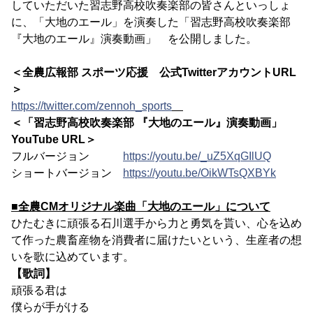
していただいた習志野高校吹奏楽部の皆さんといっしょ
に、「大地のエール」を演奏した「習志野高校吹奏楽部
『大地のエール』演奏動画」 を公開しました。
＜全農広報部 スポーツ応援 公式TwitterアカウントURL
＞
https://twitter.com/zennoh_sports
＜「習志野高校吹奏楽部 『大地のエール』演奏動画」
YouTube URL＞
フルバージョン
https://youtu.be/_uZ5XqGIlUQ
ショートバージョン
https://youtu.be/OikWTsQXBYk
■全農CMオリジナル楽曲「大地のエール」について
ひたむきに頑張る石川選手から力と勇気を貰い、心を込め
て作った農畜産物を消費者に届けたいという、生産者の想
いを歌に込めています。
【歌詞】
頑張る君は
僕らが手がける