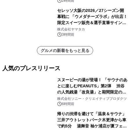
2時間前
セレッソ大阪の2026／27シーズン開
幕戦に 「ウメダチーズラボ」が出店！
限定スイーツ販売＆選手直筆サイング
ッズが当たる抽選会を 8月8日に開催
株式会社ヤマタカ
3時間前
グルメの新着をもっと見る
人気のプレスリリース
スヌーピーの湯が登場！ 「サウナのあ
とに楽しむPEANUTS」第2弾 渋谷
の人気銭湯「改良湯」と期間限定のコ
1
ラボレーション サウナイキタイコラ
株式会社ソニー・クリエイティブプロダクツ
ボグッズも発売決定！
6時間前
帰りの渋滞を避けて「温泉＆サウナ」
三井アウトレットパーク木更津から車
で約5分 湯舞音 袖ケ浦店が夏フェア
2