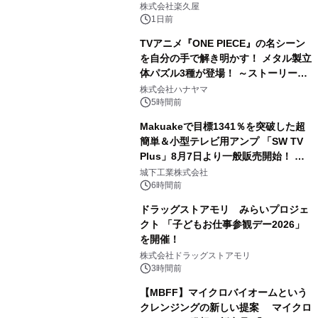
メニューを提供
株式会社楽久屋
1日前
TVアニメ『ONE PIECE』の名シーン
を自分の手で解き明かす！ メタル製立
体パズル3種が登場！ ～ストーリーと
3
ギミックが融合した 大人の体験型パズ
株式会社ハナヤマ
ルが8月7日(金)12時より先行予約受付
5時間前
開始～
Makuakeで目標1341％を突破した超
簡単＆小型テレビ用アンプ 「SW TV
Plus」8月7日より一般販売開始！ ケ
4
ーブル1本つなぐだけ、テレビの音が
城下工業株式会社
ぐっと豊かに
6時間前
ドラッグストアモリ みらいプロジェ
クト 「子どもお仕事参観デー2026」
を開催！
5
株式会社ドラッグストアモリ
3時間前
【MBFF】マイクロバイオームという
クレンジングの新しい提案 マイクロ