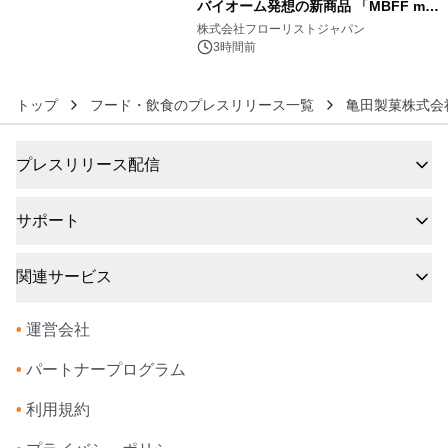
バイオーム発想の新商品 「MBFF mb
6
クレンジングPRO」を2026年8月6日
株式会社フローリストジャパン
発売
3時間前
トップ
フード・飲食のプレスリリース一覧
亀田製菓株式会
プレスリリース配信
サポート
関連サービス
•
運営会社
•
パートナープログラム
•
利用規約