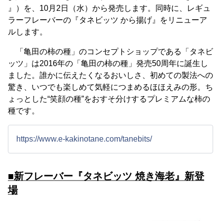
』）を、10月2日（水）から発売します。同時に、レギュ
ラーフレーバーの『タネビッツ から揚げ』をリニューア
ルします。
「亀田の柿の種」のコンセプトショップである「タネビ
ッツ」は2016年の「亀田の柿の種」発売50周年に誕生し
ました。誰かに伝えたくなるおいしさ、初めての製法への
驚き、いつでも楽しめて気軽につまめるほほえみの形。ち
ょっとした“笑顔の種”をおすそ分けするプレミアムな柿の
種です。
https://www.e-kakinotane.com/tanebits/
■新フレーバー『タネビッツ 焼き海老』新登
場