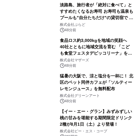
淡路島、旅行者が「絶対に食べて」と
すすめたくなるお寿司 お寿司も温泉も
プールも"自分たちだけ"の貸切宿で 1
日1組限定「岩屋温泉 絵島別庭 海と
株式会社ぷらど
森」の握り寿司プラン
48分前
食品ロス約3,000kgを地域の笑顔へ
40社とともに地域交流を育む 「こど
も食堂フェスタデピッコリーナ」を9
月5日(土)開催
株式会社マザーズ
48分前
猛暑の大阪で、涼と塩分を一杯に！ 北
区のペット同伴カフェが「ソルティー
レモンジュース」を無料配布
株式会社グリーンアート
48分前
【イー・エー・グラン】みずみずしい
桃の甘みを堪能する期間限定ドリンク
2種が8月1日（土）より登場！
株式会社ピー・エス・コープ