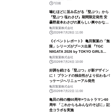
7日前
噛むほどに旨み広がる「堅ぶつ」から
『堅ぶつ 塩わさび』期間限定発売 安
曇野産本わさびの夏らしい爽やかな風
味が楽しめる
亀田製菓株式会社
2026年7月28日 11:00
《イベントレポート》 亀田製菓の「無
限」シリーズがブース出展 『TGC
NIIGATA 2026 by TOKYO GIRLS
COLLECTION』
亀田製菓株式会社
2026年7月24日 10:00
好調を続ける「堅ぶつ」が新デザイン
に！ ブランドの独自性がより伝わるパ
ッケージへリニューアル発売
亀田製菓株式会社
2026年7月22日 11:00
亀田の柿の種60周年×ウルトラマン60
周年 「これからもみんなのそばに」記
念コラボを実施