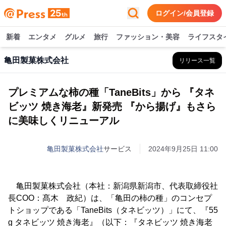
ログイン/会員登録
新着
エンタメ
グルメ
旅行
ファッション・美容
ライフスタ
亀田製菓株式会社
リリース一覧
プレミアムな柿の種「TaneBits」から 『タネ
ビッツ 焼き海老』新発売 『から揚げ』もさら
に美味しくリニューアル
亀田製菓株式会社
サービス
2024年9月25日 11:00
亀田製菓株式会社（本社：新潟県新潟市、代表取締役社
長COO：髙木 政紀）は、「亀田の柿の種」のコンセプ
トショップである「TaneBits（タネビッツ）」にて、『55
g タネビッツ 焼き海老』（以下：『タネビッツ 焼き海老