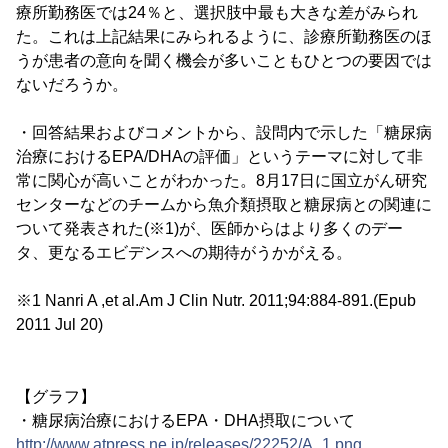
療所勤務医では24％と、選択肢中最も大きな差がみられ
た。これは上記結果にみられるように、診療所勤務医のほ
うが患者の意向を聞く機会が多いこともひとつの要因では
ないだろうか。
・回答結果およびコメントから、設問内で示した「糖尿病
治療におけるEPA/DHAの評価」というテーマに対して非
常に関心が高いことがわかった。8月17日に国立がん研究
センターなどのチームから魚介類摂取と糖尿病との関連に
ついて発表された(※1)が、医師からはより多くのデー
タ、更なるエビデンスへの期待がうかがえる。
※1 Nanri A ,et al.Am J Clin Nutr. 2011;94:884-891.(Epub
2011 Jul 20)
【グラフ】
・糖尿病治療におけるEPA・DHA摂取について
http://www.atpress.ne.jp/releases/22252/A_1.png