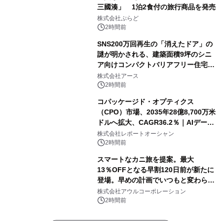
三國湊」 1泊2食付の旅行商品を発売
株式会社ぷらど
2時間前
SNS200万回再生の「消えたドア」の
謎が明かされる、建築面積9坪のシニ
ア向けコンパクトバリアフリー住宅が
誕生
株式会社アース
2時間前
コパッケージド・オプティクス
（CPO）市場、2035年28億8,700万米
ドルへ拡大、CAGR36.2％｜AIデータ
センター・高速光通信需要が成長を加
株式会社レポートオーシャン
速
2時間前
スマートなカニ旅を提案。最大
13％OFFとなる早割120日前が新たに
登場。早めの計画でいつもと変わらぬ
大人の冬旅を。ー夕日ヶ浦温泉「佳松
株式会社アウルコーポレーション
苑 別邸ふうか」ー
2時間前