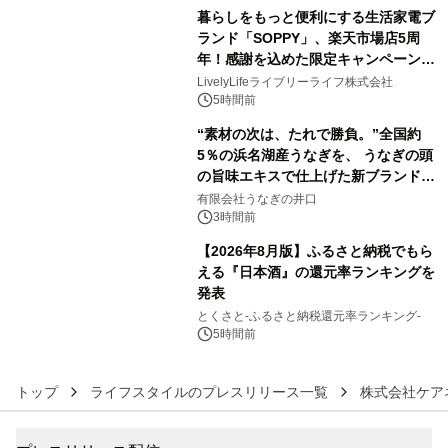
ラムや、「TR-808」を愛する伝説的
暮らしをもっと便利にする生活家電ブ
アーティストを フィーチャーしたアニ
ランド「SOPPY」、楽天市場店5周
メーションを公開～
年！感謝を込めた限定キャンペーンを
4
8月10日より開催
LivelyLifeライブリーライフ株式会社
5時間前
“素材の次は、たれで勝負。”全国約
5％の浜名湖産うなぎを、 うなぎの頭
の旨味エキスで仕上げた新ブランド
5
「井口の誉」誕生
有限会社うなぎの井口
3時間前
【2026年8月版】ふるさと納税でもら
える『日本酒』の還元率ランキングを
発表
6
とくさと-ふるさと納税還元率ランキング-
5時間前
トップ
ライフスタイルのプレスリリース一覧
株式会社ケア