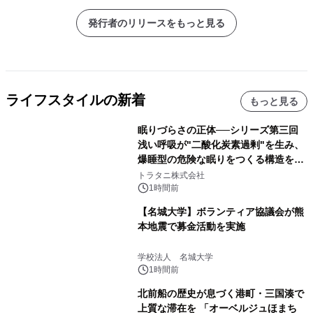
発行者のリリースをもっと見る
ライフスタイルの新着
もっと見る
眠りづらさの正体──シリーズ第三回
浅い呼吸が"二酸化炭素過剰"を生み、
爆睡型の危険な眠りをつくる構造を解
説
トラタニ株式会社
1時間前
【名城大学】ボランティア協議会が熊
本地震で募金活動を実施
学校法人 名城大学
1時間前
北前船の歴史が息づく港町・三国湊で
上質な滞在を 「オーベルジュほまち