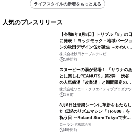
ライフスタイルの新着をもっと見る
人気のプレスリリース
【令和8年8月8日】トリプル「8」の日
に発表！ ヨックモック・地域バージョ
ンの秋田デザイン缶が誕生 ～かわいい
1
秋田犬の子犬と秋田の四季と名所を巡
株式会社秋田ケーブルテレビ
るパッケージ～ 9月1日(火)秋田県内で
5時間前
販売開始
スヌーピーの湯が登場！ 「サウナのあ
とに楽しむPEANUTS」第2弾 渋谷
の人気銭湯「改良湯」と期間限定のコ
2
ラボレーション サウナイキタイコラ
株式会社ソニー・クリエイティブプロダクツ
ボグッズも発売決定！
1日前
8月8日は音楽シーンに革新をもたらし
た 伝説のリズムマシン「TR-808」を
祝う日 ～Roland Store Tokyoで実機
3
を展示しての 記念キャンペーンを開
ローランド株式会社
催 英国ラジオ「NTS」の 特別プログ
4時間前