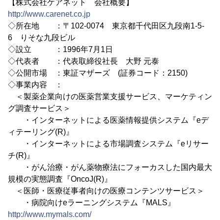
【株式会社ケアネット 会社概要】
http://www.carenet.co.jp
◇所在地 ：〒102-0074 東京都千代田区九段南1-5-
6 りそな九段ビル
◇設立 ：1996年7月1日
◇代表者 ：代表取締役社長 大野 元泰
◇公開市場 ：東証マザーズ (証券コード：2150)
◇事業内容 ：
＜製薬企業向けの医薬営業支援サービス、マーケティン
グ調査サービス＞
・インターネットによる医薬情報提供システム『eデ
ィテーリング(R)』
・インターネットによる市場調査システム『eリサー
チ(R)』
・がん治療・がん薬物療法にフォーカスした国内最大
規模の実態調査『OncoJ(R)』
＜医師・医療従事者向けの医療コンテンツサービス＞
・病院向けeラーニングシステム『MALS』
http://www.mymals.com/