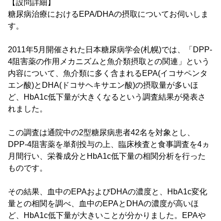
【設問詳細】
糖尿病治療におけるEPA/DHAの摂取についてお伺いしま
す。
2011年5月開催された日本糖尿病学会(札幌)では、「DPP-
4阻害薬の作用メカニズムと魚介類摂取との関連」という
内容について、魚介類に多く含まれるEPA(イコサペンタ
エン酸)とDHA(ドコサヘキサエン酸)の摂取量が多いほ
ど、HbA1c低下量が大きくなるという調査結果が発表さ
れました。
この調査は通院中の2型糖尿病患者42名を対象とし、
DPP-4阻害薬を単剤投与の上、臨床検査と食事調査を4ヵ
月間行い、栄養成分とHbA1c低下量の相関分析を行った
ものです。
その結果、血中のEPAおよびDHAの濃度と、HbA1c変化
量との相関を調べ、血中のEPAとDHAの濃度が高いほ
ど、HbA1c低下量が大きいことが分かりました。EPAや