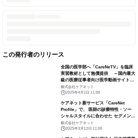
この発行者のリリース
全国の医学部へ「CareNeTV」を臨床
実習教材として無償提供 ～国内最大
級の医療従事者向け医学動画サイトが
使い放題～
株式会社ケアネット
2025年4月1日 11:00
ケアネット新サービス「CareNet
Profile」で、 医師の診療特性・ソー
シャルスタイルに合わせた セグメント
配信を実現
株式会社ケアネット
2025年3月12日 11:00