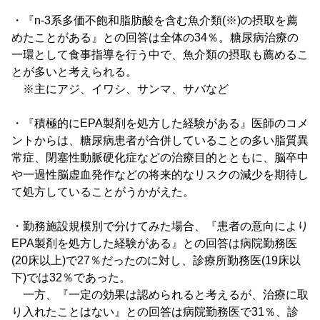
・『n-3系多価不飽和脂肪酸を含む魚介類(※)の摂取を薦
めたことがある』との回答は全体の34％。糖尿病治療の
一環として食事指導を行う中で、魚介類の摂取も薦めるこ
とが多いと考えられる。
※主にアジ、イワシ、サンマ、サバなど
・『積極的にEPA製剤を処方した経験がある』医師のコメ
ントからは、糖尿病患者が合併していることの多い脂質異
常症、閉塞性動脈硬化症などの治療目的とともに、脳卒中
や一過性脳虚血発作などの将来的なリスクの減少を期待し
て処方していることがうかがえた。
・勤務施設規模別で分けてみた場合、『患者の意向により
EPA製剤を処方した経験がある』との回答は病院勤務医
(20床以上)で27％だったのに対し、診療所勤務医(19床以
下)では32％であった。
一方、『一定の効果は認められると考えるが、治療に取
り入れたことはない』との回答は病院勤務医で31％、診