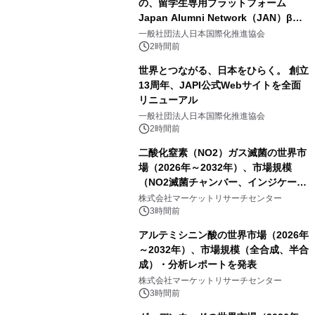
の、留学生専用プラットフォーム
Japan Alumni Network（JAN）β版
をリリース
一般社団法人日本国際化推進協会
2時間前
世界とつながる、日本をひらく。 創立
13周年、JAPI公式Webサイトを全面
リニューアル
一般社団法人日本国際化推進協会
2時間前
二酸化窒素（NO2）ガス滅菌の世界市
場（2026年～2032年）、市場規模
（NO2滅菌チャンバー、インジケータ
ーおよびモニタリングシステム、その
株式会社マーケットリサーチセンター
他）・分析レポートを発表
3時間前
アルテミシニン酸の世界市場（2026年
～2032年）、市場規模（全合成、半合
成）・分析レポートを発表
株式会社マーケットリサーチセンター
3時間前