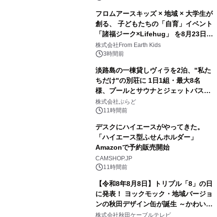
フロムアースキッズ × 地域 × 大学生が
創る、 子どもたちの「自育」イベント
「諸福ジーク×Lifehug」 を8月23日
3
(日)開催
株式会社From Earth Kids
3時間前
淡路島の一棟貸しヴィラを2泊、"私た
ちだけ"の別荘に 1日1組・最大8名
様、プールとサウナとジェットバス付
4
きで Villa Mon Temps AWAJIの連泊
株式会社ぷらど
素泊りプラン
11時間前
デスクにハイエースがやってきた。
「ハイエース型ふせんホルダー」
Amazonで予約販売開始
5
CAMSHOP.JP
11時間前
【令和8年8月8日】トリプル「8」の日
に発表！ ヨックモック・地域バージョ
ンの秋田デザイン缶が誕生 ～かわいい
6
秋田犬の子犬と秋田の四季と名所を巡
株式会社秋田ケーブルテレビ