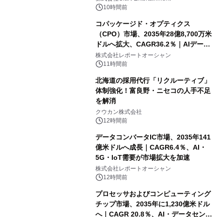
10時間前
コパッケージド・オプティクス
（CPO）市場、2035年28億8,700万米
ドルへ拡大、CAGR36.2％｜AIデータ
センター・高速光通信需要が成長を加
株式会社レポートオーシャン
速
11時間前
北海道の採用代行「リクルーティブ」
体制強化！富良野・ニセコの人手不足
を解消
クウカン株式会社
12時間前
データコンバータIC市場、2035年141
億米ドルへ成長｜CAGR6.4％、AI・
5G・IoT需要が市場拡大を加速
株式会社レポートオーシャン
12時間前
プロセッサおよびコンピューティング
チップ市場、2035年に1,230億米ドル
へ｜CAGR 20.8％、AI・データセンタ