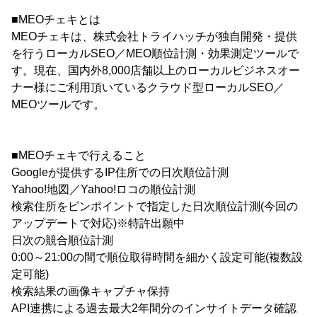
■MEOチェキとは
MEOチェキは、株式会社トライハッチが独自開発・提供
を行うローカルSEO／MEO順位計測・効果測定ツールで
す。現在、国内外8,000店舗以上のローカルビジネスオー
ナー様にご利用頂いているクラウド型ローカルSEO／
MEOツールです。
■MEOチェキで行えること
Googleが提供するIP住所での日次順位計測
Yahoo!地図／Yahoo!ロコの順位計測
検索住所をピンポイントで指定した日次順位計測(今回の
アップデートで対応)※特許出願中
日次の競合順位計測
0:00～21:00の間で順位取得時間を細かく設定可能(複数設
定可能)
検索結果の画像キャプチャ保持
API連携による過去最大2年間分のインサイトデータ確認