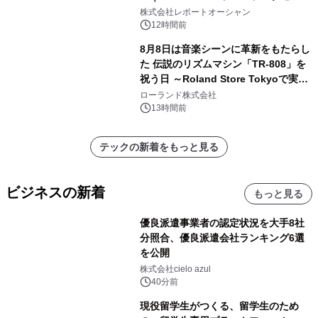
ー需要が成長を牽引
株式会社レポートオーシャン
12時間前
8月8日は音楽シーンに革新をもたらし
た 伝説のリズムマシン「TR-808」を
祝う日 ～Roland Store Tokyoで実機
を展示しての 記念キャンペーンを開
ローランド株式会社
催 英国ラジオ「NTS」の 特別プログ
13時間前
ラムや、「TR-808」を愛する伝説的
アーティストを フィーチャーしたアニ
テックの新着をもっと見る
メーションを公開～
ビジネスの新着
もっと見る
優良派遣事業者の認定状況を大手8社
分照合、優良派遣会社ランキング6選
を公開
株式会社cielo azul
40分前
現役留学生がつくる、留学生のため