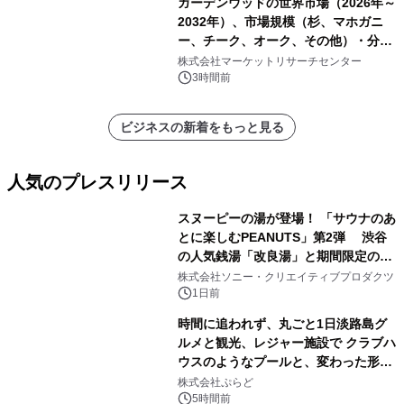
ガーデンウッドの世界市場（2026年～
2032年）、市場規模（杉、マホガニ
ー、チーク、オーク、その他）・分析
レポートを発表
株式会社マーケットリサーチセンター
3時間前
ビジネスの新着をもっと見る
人気のプレスリリース
スヌーピーの湯が登場！ 「サウナのあ
とに楽しむPEANUTS」第2弾 渋谷
の人気銭湯「改良湯」と期間限定のコ
1
ラボレーション サウナイキタイコラ
株式会社ソニー・クリエイティブプロダクツ
ボグッズも発売決定！
1日前
時間に追われず、丸ごと1日淡路島グ
ルメと観光、レジャー施設で クラブハ
ウスのようなプールと、変わった形の
2
サウナも 「THE BOXY AWAJI」のお
株式会社ぷらど
得な素泊まり連泊プランで
5時間前