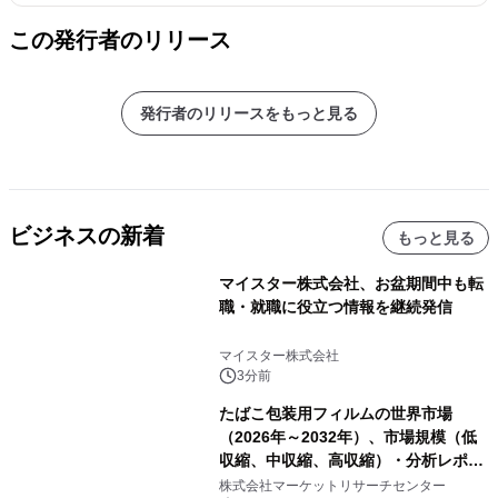
この発行者のリリース
発行者のリリースをもっと見る
ビジネスの新着
もっと見る
マイスター株式会社、お盆期間中も転
職・就職に役立つ情報を継続発信
マイスター株式会社
3分前
たばこ包装用フィルムの世界市場
（2026年～2032年）、市場規模（低
収縮、中収縮、高収縮）・分析レポー
トを発表
株式会社マーケットリサーチセンター