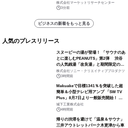
レス、連続ホットプレスライン、真空
株式会社マーケットリサーチセンター
成形、その他）・分析レポートを発表
3分前
ビジネスの新着をもっと見る
人気のプレスリリース
スヌーピーの湯が登場！ 「サウナのあ
とに楽しむPEANUTS」第2弾 渋谷
の人気銭湯「改良湯」と期間限定のコ
1
ラボレーション サウナイキタイコラ
株式会社ソニー・クリエイティブプロダクツ
ボグッズも発売決定！
3時間前
Makuakeで目標1341％を突破した超
簡単＆小型テレビ用アンプ 「SW TV
Plus」8月7日より一般販売開始！ ケ
2
ーブル1本つなぐだけ、テレビの音が
城下工業株式会社
ぐっと豊かに
4時間前
帰りの渋滞を避けて「温泉＆サウナ」
三井アウトレットパーク木更津から車