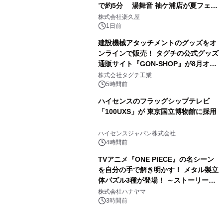
で約5分 湯舞音 袖ケ浦店が夏フェア
3
メニューを提供
株式会社楽久屋
1日前
建設機械アタッチメントのグッズをオ
ンラインで販売！ タグチの公式グッズ
通販サイト『GON-SHOP』が8月オー
4
プン
株式会社タグチ工業
5時間前
ハイセンスのフラッグシップテレビ
「100UXS」が 東京国立博物館に採用
5
ハイセンスジャパン株式会社
4時間前
TVアニメ『ONE PIECE』の名シーン
を自分の手で解き明かす！ メタル製立
体パズル3種が登場！ ～ストーリーと
6
ギミックが融合した 大人の体験型パズ
株式会社ハナヤマ
ルが8月7日(金)12時より先行予約受付
3時間前
開始～