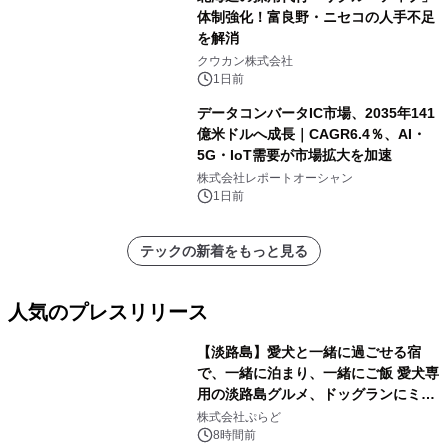
体制強化！富良野・ニセコの人手不足
を解消
クウカン株式会社
1日前
データコンバータIC市場、2035年141
億米ドルへ成長｜CAGR6.4％、AI・
5G・IoT需要が市場拡大を加速
株式会社レポートオーシャン
1日前
テックの新着をもっと見る
人気のプレスリリース
【淡路島】愛犬と一緒に過ごせる宿
で、一緒に泊まり、一緒にご飯 愛犬専
用の淡路島グルメ、ドッグランにミニ
1
プール グランピングとトレーラーハウ
株式会社ぷらど
スの2施設で
8時間前