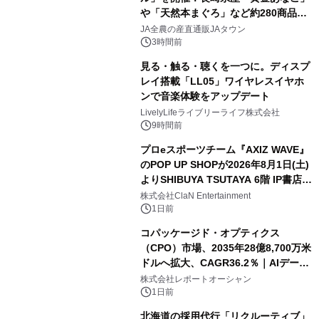
や「天然本まぐろ」など約280商品を
販売！～毎月１０日の定例企画～
JA全農の産直通販JAタウン
3時間前
見る・触る・聴くを一つに。ディスプ
レイ搭載「LL05」ワイヤレスイヤホ
ンで音楽体験をアップデート
LivelyLifeライブリーライフ株式会社
9時間前
プロeスポーツチーム『AXIZ WAVE』
のPOP UP SHOPが2026年8月1日(土)
よりSHIBUYA TSUTAYA 6階 IP書店で
開催決定！！
株式会社ClaN Entertainment
1日前
コパッケージド・オプティクス
（CPO）市場、2035年28億8,700万米
ドルへ拡大、CAGR36.2％｜AIデータ
センター・高速光通信需要が成長を加
株式会社レポートオーシャン
速
1日前
北海道の採用代行「リクルーティブ」