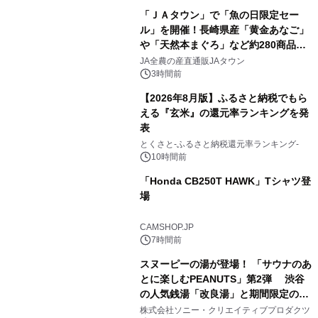
「ＪＡタウン」で「魚の日限定セー
ル」を開催！長崎県産「黄金あなご」
や「天然本まぐろ」など約280商品を
2
販売！～毎月１０日の定例企画～
JA全農の産直通販JAタウン
3時間前
【2026年8月版】ふるさと納税でもら
える『玄米』の還元率ランキングを発
表
3
とくさと-ふるさと納税還元率ランキング-
10時間前
「Honda CB250T HAWK」Tシャツ登
場
4
CAMSHOP.JP
7時間前
スヌーピーの湯が登場！ 「サウナのあ
とに楽しむPEANUTS」第2弾 渋谷
の人気銭湯「改良湯」と期間限定のコ
5
ラボレーション サウナイキタイコラ
株式会社ソニー・クリエイティブプロダクツ