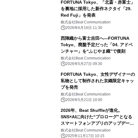
FORTUNA Tokyo、「北斎・赤富士」
を裏地に採用した新作ネクタイ「29.
Red Fuji」を発表
株式会社Beat Communication
2026年6月16日 11:30
西陣織から富士吉田へ—FORTUNA
Tokyo、廃盤予定だった「04. アドベ
ンチャー」を“ふじやま織”で復刻
株式会社Beat Communication
2026年5月27日 09:30
FORTUNA Tokyo、女性デザイナーの
私物として制作された京織限定キャッ
プを発売
株式会社Beat Communication
2026年5月21日 10:00
2026年、Beat Shuffleが進化。
SNS×AIに向けた“プロローグ”となる
スマートフォンアプリのアップデート
を公開
株式会社Beat Communication
2025年11月17日 10:15