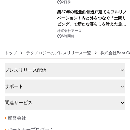
ボグッズも発売決定！
2日前
築37年の軽量鉄骨造戸建てをフルリノ
ベーション！内と外をつなぐ「土間リ
ビング」で新たな暮らしを叶えた施工
6
事例を株式会社アースが公開
株式会社アース
6時間前
トップ
テクノロジーのプレスリリース一覧
株式会社Beat Co
プレスリリース配信
サポート
関連サービス
•
運営会社
•
パートナープログラム