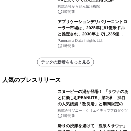
株式会社からだ元気治療院
1時間前
アプリケーションデリバリーコントロ
ーラー市場は、2025年に81億米ドル
と推定され、2036年までに235億
8,000万米ドルに達すると予測されて
Panorama Data Insights Ltd.
おり、予測期間（2026年～2036年）
1時間前
テックの新着をもっと見る
人気のプレスリリース
スヌーピーの湯が登場！ 「サウナのあ
とに楽しむPEANUTS」第2弾 渋谷
の人気銭湯「改良湯」と期間限定のコ
1
ラボレーション サウナイキタイコラ
株式会社ソニー・クリエイティブプロダクツ
ボグッズも発売決定！
1時間前
帰りの渋滞を避けて「温泉＆サウナ」