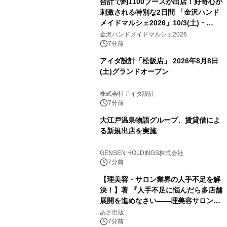
合計で約1100ブースが出店！好奇心が
刺激される特別な2日間 「金沢ハンド
メイドマルシェ2026」10/3(土)・
10/4(日)開催
金沢ハンドメイドマルシェ2026
7分前
アイダ設計「松阪店」 2026年8月8日
(土)グランドオープン
株式会社アイダ設計
7分前
大江戸温泉物語グループ、賃貸借によ
る新規出店を実施
GENSEN HOLDINGS株式会社
7分前
【理美容・サロン業界の人手不足を解
決！】著 『人手不足に悩んだら多店舗
展開を進めなさい――理美容サロン
「多店舗展開」の教科書』2026年8月
あさ出版
24日（月）発売
7分前