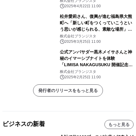
株式会社ブランジスタ
2025年4月22日 11:00
松井愛莉さん、復興が進む福島県大熊
町へ「新しい町をつくっていこうとい
う思いが感じられる、素敵な場所」
「月刊 旅色」4月号公開
株式会社ブランジスタ
2025年3月25日 11:00
公式アンバサダー黒木メイサさんと神
秘のイマーシブナイトを体験
「LIMISA NAKAGUSUKU 開催記念レ
セプション」実施レポート
株式会社ブランジスタ
2025年2月25日 11:00
発行者のリリースをもっと見る
ビジネスの新着
もっと見る