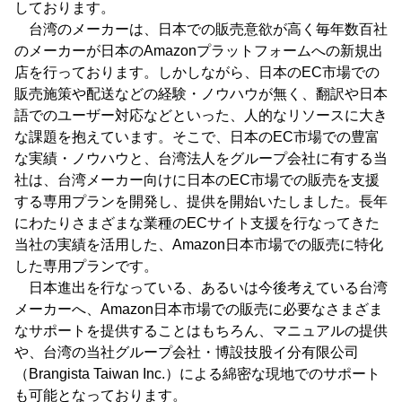
しております。
台湾のメーカーは、日本での販売意欲が高く毎年数百社
のメーカーが日本のAmazonプラットフォームへの新規出
店を行っております。しかしながら、日本のEC市場での
販売施策や配送などの経験・ノウハウが無く、翻訳や日本
語でのユーザー対応などといった、人的なリソースに大き
な課題を抱えています。そこで、日本のEC市場での豊富
な実績・ノウハウと、台湾法人をグループ会社に有する当
社は、台湾メーカー向けに日本のEC市場での販売を支援
する専用プランを開発し、提供を開始いたしました。長年
にわたりさまざまな業種のECサイト支援を行なってきた
当社の実績を活用した、Amazon日本市場での販売に特化
した専用プランです。
日本進出を行なっている、あるいは今後考えている台湾
メーカーへ、Amazon日本市場での販売に必要なさまざま
なサポートを提供することはもちろん、マニュアルの提供
や、台湾の当社グループ会社・博設技股イ分有限公司
（Brangista Taiwan Inc.）による綿密な現地でのサポート
も可能となっております。