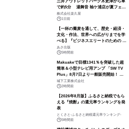
三井アウトレットパーク木更津から車
で約5分 湯舞音 袖ケ浦店が夏フェア
2
メニューを提供
株式会社楽久屋
1日前
【一杯の蕎麦を通して、歴史・経済・
文化・作法、世界への広がりまでを学
べる】『ビジネスエリートのための 教
3
養としての蕎麦』2026年8月25日
あさ出版
（火）発売
5時間前
Makuakeで目標1341％を突破した超
簡単＆小型テレビ用アンプ 「SW TV
Plus」8月7日より一般販売開始！ ケ
4
ーブル1本つなぐだけ、テレビの音が
城下工業株式会社
ぐっと豊かに
2時間前
【2026年8月版】ふるさと納税でもら
える『焼酎』の還元率ランキングを発
表
5
とくさと-ふるさと納税還元率ランキング-
5時間前