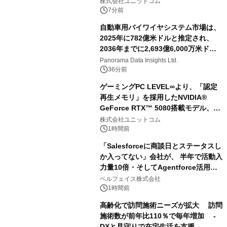
株式会社ユニットコム
7分前
自動車用バイワイヤシステム市場は、
2025年に782億米ドルと推定され、
2036年までに2,693億6,000万米ドル
に達すると予測されており、予測期間
Panorama Data Insights Ltd.
（2026年～2036年）
36分前
ゲーミングPC LEVEL∞より、「認定
再生メモリ」を採用したNVIDIA®
GeForce RTX™ 5080搭載モデル、
NVIDIA® GeForce RTX™ 5070 Ti搭
株式会社ユニットコム
載モデルを販売開始
1時間前
「Salesforceに商談日とステータスし
か入ってない」会社が、 半年で活動入
力量10倍・そしてAgentforce活用へ
── 敷島住宅×bellSalesAI事例公開
ベルフェイス株式会社
1時間前
高齢化で訪問施術ニーズが拡大 訪問
施術数が前年比110％で毎年増加 -
DXと見守りで在宅生活を支援-