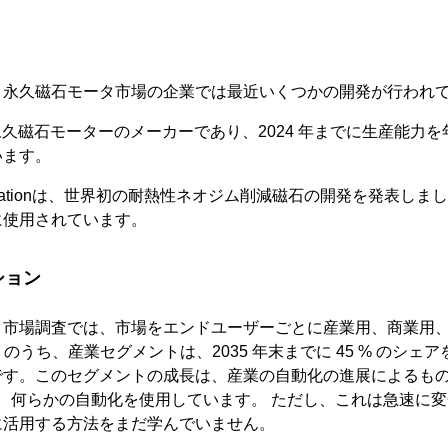
、永久磁石モータ市場の企業では最近いくつかの開発が行われ
urgy は永久磁石モーターのメーカーであり、2024 年までに生産能力を
います。
or Corporationは、世界初の耐熱性ネオジム削減磁石の開発を発表
に使用されています。
ション
タ市場調査では、市場をエンドユーザーごとに産業用、商業用
トのうち、産業セグメントは、2035 年末までに 45 % のシ
です。このセグメントの成長は、産業の自動化の進展によるもの
 が、何らかの自動化を使用しています。 ただし、これは急速に
に活用する方法をまだ学んでいません。