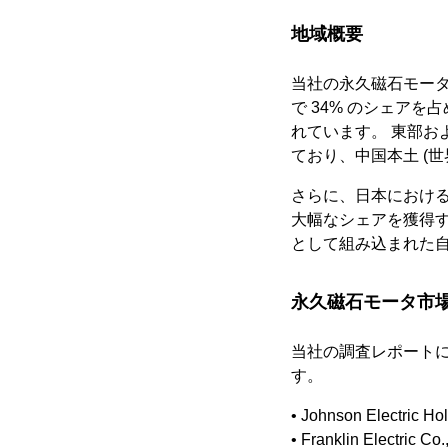
地域概要
当社の永久磁石モー
で 34% のシェア
れています。 東部および
ており、中国本土 (世
さらに、日本におけ
大幅なシェアを獲得す
として組み込まれた自動
永久磁石モータ市
当社の調査レポート
す。
• Johnson Electric Ho
• Franklin Electric Co.,