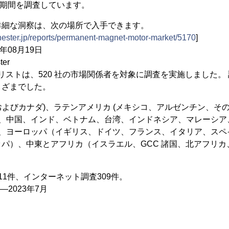
予測期間を調査しています。
詳細な洞察は、次の場所で入手できます。
nester.jp/reports/permanent-magnet-motor-market/5170
]
年08月19日
ter
ナリストは、520 社の市場関係者を対象に調査を実施しました。
まざまでした。
国およびカナダ)、ラテンアメリカ (メキシコ、アルゼンチン、そ
本、中国、インド、ベトナム、台湾、インドネシア、マレーシ
 、ヨーロッパ（イギリス、ドイツ、フランス、イタリア、スペ
ッパ）、中東とアフリカ（イスラエル、GCC 諸国、北アフリ
。
11件、インターネット調査309件。
―2023年7月