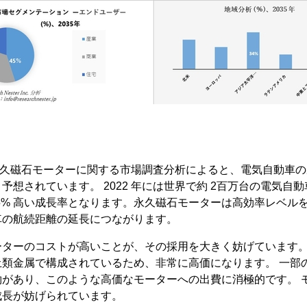
ster の永久磁石モーターに関する市場調査分析によると、電気自動
予想されています。 2022 年には世界で約 2百万台の電気自
約 75% 高い成長率となります。永久磁石モーターは高効率レベ
車の航続距離の延長につながります。
ーターのコストが高いことが、その採用を大きく妨げています。
土類金属で構成されているため、非常に高価になります。 一部
約があり、このような高価なモーターへの出費に消極的です。 
成長が妨げられています。