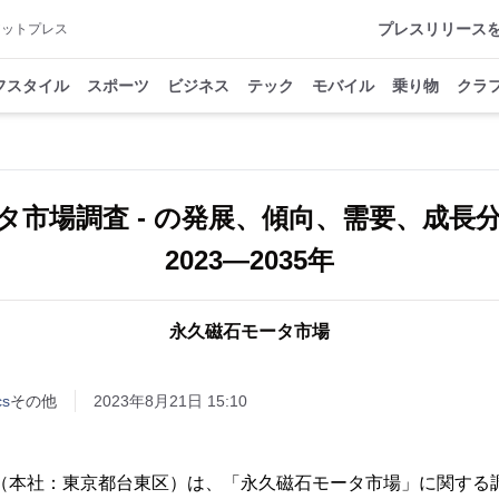
プレスリリース
アットプレス
フスタイル
スポーツ
ビジネス
テック
モバイル
乗り物
クラ
タ市場調査 - の発展、傾向、需要、成長
2023―2035年
永久磁石モータ市場
cs
その他
2023年8月21日 15:10
ter Inc.（本社：東京都台東区）は、「永久磁石モータ市場」に関す