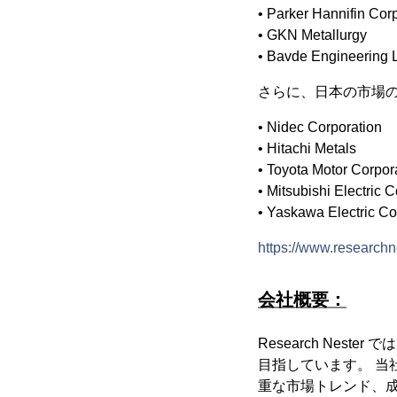
• Parker Hannifin Cor
• GKN Metallurgy
• Bavde Engineering L
さらに、日本の市場の
• Nidec Corporation
• Hitachi Metals
• Toyota Motor Corpor
• Mitsubishi Electric 
• Yaskawa Electric Co
https://www.researchn
会社概要：
Research Ne
目指しています。 
重な市場トレンド、