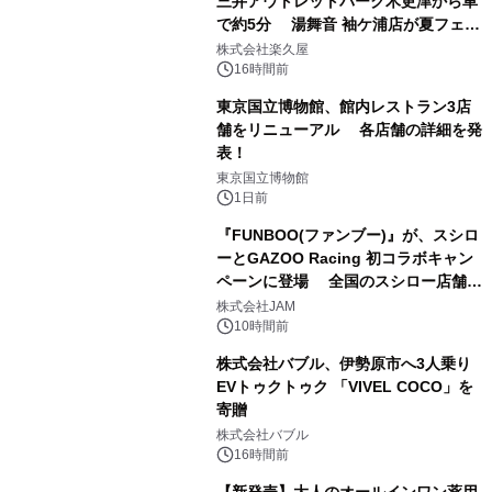
三井アウトレットパーク木更津から車
で約5分 湯舞音 袖ケ浦店が夏フェア
1
メニューを提供
株式会社楽久屋
16時間前
東京国立博物館、館内レストラン3店
舗をリニューアル 各店舗の詳細を発
表！
2
東京国立博物館
1日前
『FUNBOO(ファンブー)』が、スシロ
ーとGAZOO Racing 初コラボキャン
ペーンに登場 全国のスシロー店舗で
3
GR 4車種の FUNBOO(ミニカー)付き
株式会社JAM
メニューが展開されます
10時間前
株式会社バブル、伊勢原市へ3人乗り
EVトゥクトゥク 「VIVEL COCO」を
寄贈
4
株式会社バブル
16時間前