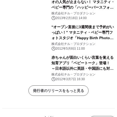
オの人気が止まらない！ マタニティ・
ベビー専門の「ハッピーバースフォト
スタジオ」と メモリアルヌード専門の
株式会社チル・プロダクション
「スタジオアイビー」予約1か月待
2013年2月18日 14:00
ち！
“オープン直後に3週間後まで予約がい
っぱい！” マタニティ・ベビー専門フ
ォトスタジオ「Happy Birth Photo
Studio」 表参道にリニューアルオー
株式会社チル・プロダクション
プン！
2012年5月8日 11:00
赤ちゃんが面白いくらい言葉を覚える
知育アプリ「ベビートーク」登場！
～日本語以外に英語・中国語にも対応
する無料Androidアプリ～
株式会社チル・プロダクション
2012年3月7日 16:30
発行者のリリースをもっと見る