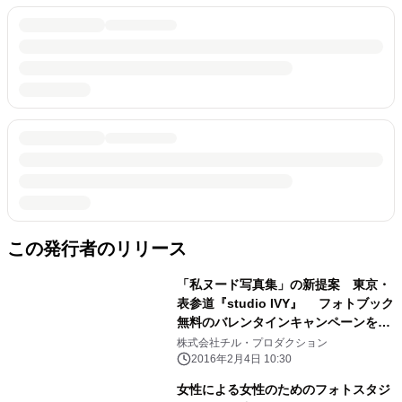
この発行者のリリース
「私ヌード写真集」の新提案 東京・
表参道『studio IVY』 フォトブック
無料のバレンタインキャンペーンを2
月28日まで実施
株式会社チル・プロダクション
2016年2月4日 10:30
女性による女性のためのフォトスタジ