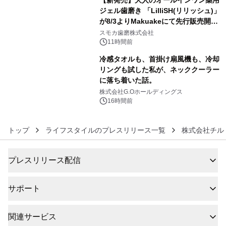
【新発売】大人のオールインワン薬用
ジェル歯磨き 「LilliSH(リリッシュ)」
が8/3よりMakuakeにて先行販売開
5
始！
スモカ歯磨株式会社
11時間前
冷感タオルも、首掛け扇風機も、冷却
リングも試した私が、ネッククーラー
に落ち着いた話。
6
株式会社G.Oホールディングス
16時間前
トップ
ライフスタイルのプレスリリース一覧
株式会社チル
プレスリリース配信
サポート
関連サービス