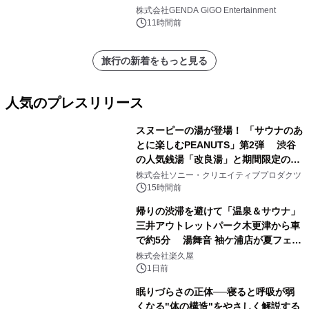
株式会社GENDA GiGO Entertainment
11時間前
旅行の新着をもっと見る
人気のプレスリリース
スヌーピーの湯が登場！ 「サウナのあ
とに楽しむPEANUTS」第2弾 渋谷
の人気銭湯「改良湯」と期間限定のコ
1
ラボレーション サウナイキタイコラ
株式会社ソニー・クリエイティブプロダクツ
ボグッズも発売決定！
15時間前
帰りの渋滞を避けて「温泉＆サウナ」
三井アウトレットパーク木更津から車
で約5分 湯舞音 袖ケ浦店が夏フェア
2
メニューを提供
株式会社楽久屋
1日前
眠りづらさの正体──寝ると呼吸が弱
くなる"体の構造"をやさしく解説する