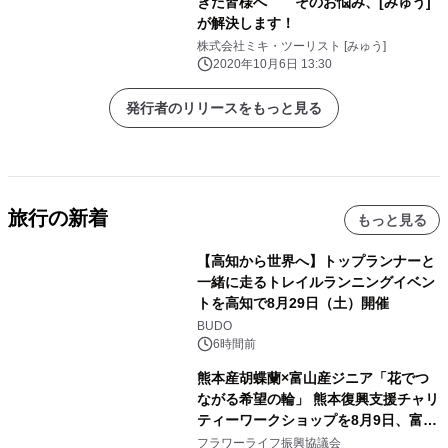
きた皆様へ そのお悩み、[みゅう]
が解決します！
株式会社ミキ・ツーリスト [みゅう]
2020年10月6日 13:30
発行者のリリースをもっと見る
旅行の新着
もっと見る
【高知から世界へ】トップランナーと
一緒に走るトレイルランニングイベン
トを高知で8月29日（土）開催
BUDO
6時間前
熊本産胡蝶蘭×富山産ジニア「花でつ
ながる希望の輪」 熊本復興支援チャリ
ティーワークショップを8月9日、富
山・射水で開催
フラワーライフ振興協議会