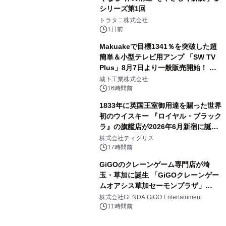
シリーズ第1回
3
トラタニ株式会社
1日前
Makuakeで目標1341％を突破した超
簡単＆小型テレビ用アンプ 「SW TV
Plus」8月7日より一般販売開始！ ケ
4
ーブル1本つなぐだけ、テレビの音が
城下工業株式会社
ぐっと豊かに
16時間前
1833年に英国王室御用達を賜った世界
初のウイスキー 『ロイヤル・ブラック
ラ』の旗艦店が2026年6月新宿に誕
5
生 バカルディ ジャパンと連携した
株式会社ティグリス
没入型バー「BAR Arca」
17時間前
GiGOのクレーンゲーム専門店が埼
玉・草加に誕生 「GiGOクレーンゲー
ムオアシス草加セーモンプラザ」
6
2026年8月7日(金)10時グランドオープ
株式会社GENDA GiGO Entertainment
ン
11時間前