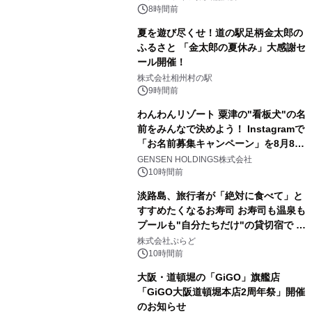
8時間前
夏を遊び尽くせ！道の駅足柄金太郎の
ふるさと 「金太郎の夏休み」大感謝セ
ール開催！
株式会社相州村の駅
9時間前
わんわんリゾート 粟津の"看板犬"の名
前をみんなで決めよう！ Instagramで
「お名前募集キャンペーン」を8月8日
(土)より開催
GENSEN HOLDINGS株式会社
10時間前
淡路島、旅行者が「絶対に食べて」と
すすめたくなるお寿司 お寿司も温泉も
プールも"自分たちだけ"の貸切宿で 1
日1組限定「岩屋温泉 絵島別庭 海と
株式会社ぷらど
森」の握り寿司プラン
10時間前
大阪・道頓堀の「GiGO」旗艦店
「GiGO大阪道頓堀本店2周年祭」開催
のお知らせ