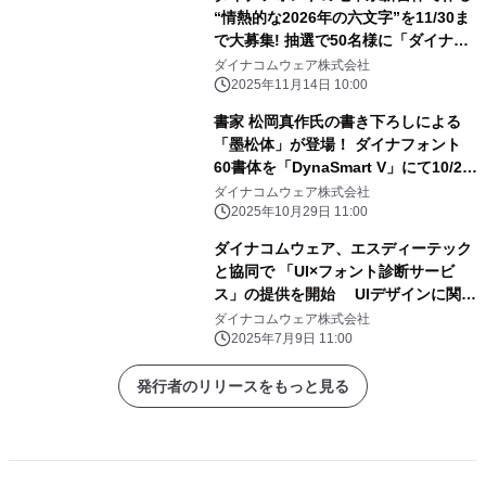
“情熱的な2026年の六文字”を11/30ま
で大募集! 抽選で50名様に「ダイナフ
ォント2026年カレンダー」プレゼント
ダイナコムウェア株式会社
2025年11月14日 10:00
書家 松岡真作氏の書き下ろしによる
「墨松体」が登場！ ダイナフォント
60書体を「DynaSmart V」にて10/29
より提供開始
ダイナコムウェア株式会社
2025年10月29日 11:00
ダイナコムウェア、エスディーテック
と協同で 「UI×フォント診断サービ
ス」の提供を開始 UIデザインに関す
る数々の悩みを解決！
ダイナコムウェア株式会社
2025年7月9日 11:00
発行者のリリースをもっと見る