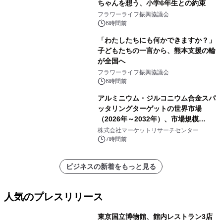
ちゃんを想う、小学6年生との約束
フラワーライフ振興協議会
6時間前
「わたしたちにも何かできますか？」
子どもたちの一言から、熊本支援の輪
が全国へ
フラワーライフ振興協議会
6時間前
アルミニウム・ジルコニウム合金スパ
ッタリングターゲットの世界市場
（2026年～2032年）、市場規模
（0.995、0.999、その他）・分析レポ
株式会社マーケットリサーチセンター
ートを発表
7時間前
ビジネスの新着をもっと見る
人気のプレスリリース
東京国立博物館、館内レストラン3店