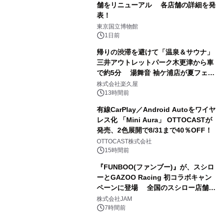
舗をリニューアル 各店舗の詳細を発
表！
1
東京国立博物館
1日前
帰りの渋滞を避けて「温泉＆サウナ」
三井アウトレットパーク木更津から車
で約5分 湯舞音 袖ケ浦店が夏フェア
2
メニューを提供
株式会社楽久屋
13時間前
有線CarPlay／Android Autoをワイヤ
レス化 「Mini Aura」 OTTOCASTが
発売、2色展開で8/31まで40％OFF！
3
OTTOCAST株式会社
15時間前
『FUNBOO(ファンブー)』が、スシロ
ーとGAZOO Racing 初コラボキャン
ペーンに登場 全国のスシロー店舗で
4
GR 4車種の FUNBOO(ミニカー)付き
株式会社JAM
メニューが展開されます
7時間前