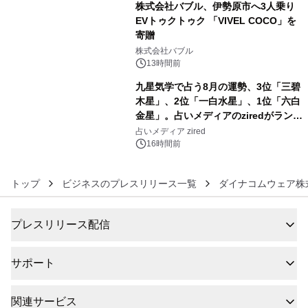
株式会社バブル、伊勢原市へ3人乗り
EVトゥクトゥク 「VIVEL COCO」を
寄贈
5
株式会社バブル
13時間前
九星気学で占う8月の運勢、3位「三碧
木星」、2位「一白水星」、1位「六白
金星」。占いメディアのziredがランキ
6
ングを発表
占いメディア zired
16時間前
トップ
ビジネスのプレスリリース一覧
ダイナコムウェア株
プレスリリース配信
サポート
関連サービス