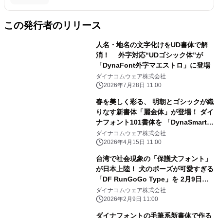
この発行者のリリース
人名・地名の文字化けをUD書体で解
消！ 外字対応“UDゴシック体”が
「DynaFont外字マエストロ」に登場
ダイナコムウェア株式会社
2026年7月28日 11:00
春を美しく彩る、 明朝とゴシックが織
りなす新書体「麗金体」が登場！ ダイ
ナフォント101書体を 「DynaSmart
V」にて4月15日より提供開始
ダイナコムウェア株式会社
2026年4月15日 11:00
台湾で社会現象の「保護犬フォント」
が日本上陸！ 犬のポーズが可愛すぎる
「DF RunGoGo Type」を 2月9日よ
り無料配布開始!! ～ ワンちゃんをあな
ダイナコムウェア株式会社
たのパソコンにお迎えしませんか？～
2026年2月9日 11:00
ダイナフォントの毛筆系新書体で作る