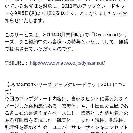
いているお客様を対象に、2011年のアップグレードキッ
トを9月5日(月)より順次発送することになりましたのでお
知らせいたします。
このサービスは、2011年8月末日時点で「DynaSmartシリ
ーズ」をご契約中のお客様への特典といたしまして、無償
で提供させていただくものです。
詳細URL：
http://www.dynacw.co.jp/dynasmart/
【DynaSmartシリーズ アップグレードキット2011 につい
て】
今回のアップグレード内容は、自然をヒントに雲と海をイ
メージした躍動感のある「雲海体」や、中国画の巨匠であ
る斉白石の書道作品をベースにし、悠然とした落ち着きの
ある雰囲気を表現した「跳美体」、また可読性、視認性、
判読性を高めるため、ユニバーサルデザインをコンセプト