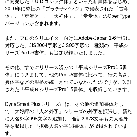
に開発した「ＵＤゴシック体」といった新書体をはじめ、
2010年に弊社の「プラチナパック」で発表された「古印
体」、「爽流体」、「天祥体」、「堂堂体」のOpenType
バージョンが含まれます。
また、プロのクリエイター向けにAdobe-Japan 1-6仕様に
対応した、JIS2004字形とJIS90字形の二種類の「平成シ
リーズPro1-6書体」も追加収録いたしました。
その他、すでにリリース済みの「平成シリーズPro1-5書
体」につきまして、他のPro1-5書体に比べて、行の高さ、
異体字などの規格が統一されていなかったのですが、改訂
された「平成ＲシリーズPro1-5書体」を収録しています。
DynaSmart Plusシリーズには、その他の追加書体とし
て、大好評の「人名外字」シリーズの外字を拡張し、新た
に人名外字998文字を追加し、合計2,878文字もの人名外
字を収録した「拡張人名外字18書体」が収録されていま
す。