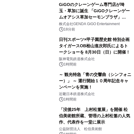
GiGOのクレーンゲーム専門店が埼
玉・草加に誕生 「GiGOクレーンゲー
ムオアシス草加セーモンプラザ」
2026年8月7日(金)10時グランドオープ
株式会社GENDA GiGO Entertainment
ン
18分前
日刊スポーツ×甲子園歴史館 特別企画
タイガースOB桧山進次郎氏によるト
ークショーを 8月30日（日）に開催！
阪神電気鉄道株式会社
1時間前
～ 観光特急「青の交響曲（シンフォニ
ー）」 ～ 運行開始１０周年記念キャ
ンペーンを実施！
近畿日本鉄道株式会社
1時間前
「没後25年 上村松篁展」を開催 松
伯美術館所蔵、管理の上村松篁の人気
作、代表作を一堂に展示
公益財団法人 松伯美術館