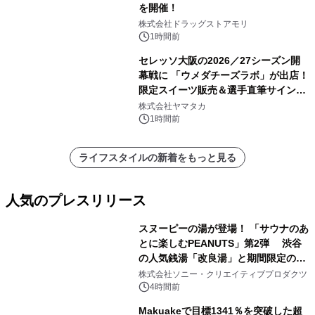
を開催！
株式会社ドラッグストアモリ
1時間前
セレッソ大阪の2026／27シーズン開
幕戦に 「ウメダチーズラボ」が出店！
限定スイーツ販売＆選手直筆サイング
ッズが当たる抽選会を 8月8日に開催
株式会社ヤマタカ
1時間前
ライフスタイルの新着をもっと見る
人気のプレスリリース
スヌーピーの湯が登場！ 「サウナのあ
とに楽しむPEANUTS」第2弾 渋谷
の人気銭湯「改良湯」と期間限定のコ
1
ラボレーション サウナイキタイコラ
株式会社ソニー・クリエイティブプロダクツ
ボグッズも発売決定！
4時間前
Makuakeで目標1341％を突破した超