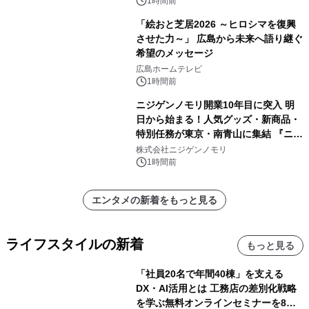
1時間前
「絵おと芝居2026 ～ヒロシマを復興
させた力～」 広島から未来へ語り継ぐ
希望のメッセージ
広島ホームテレビ
1時間前
ニジゲンノモリ開業10年目に突入 明
日から始まる！人気グッズ・新商品・
特別任務が東京・南青山に集結 『ニジ
ゲンノモリ POPUPストア in Annex
株式会社ニジゲンノモリ
Aoyama』
1時間前
エンタメの新着をもっと見る
ライフスタイルの新着
もっと見る
「社員20名で年間40棟」を支える
DX・AI活用とは 工務店の差別化戦略
を学ぶ無料オンラインセミナーを8月