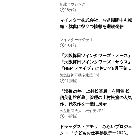
20日に開催
新建ハウジング
18分前
マイスター株式会社、お盆期間中も転
職・就職に役立つ情報を継続発信
マイスター株式会社
48分前
『大阪梅田ツインタワーズ・ノース』
『大阪梅田ツインタワーズ・サウス』
『HEP ファイブ』において8月下旬か
ら 「オフサイト型コーポレートPPA」
阪急阪神不動産株式会社
による 再生可能エネルギー電力の使用
1時間前
を開始します
「没後25年 上村松篁展」を開催 松
伯美術館所蔵、管理の上村松篁の人気
作、代表作を一堂に展示
公益財団法人 松伯美術館
1時間前
ドラッグストアモリ みらいプロジェ
クト 「子どもお仕事参観デー2026」