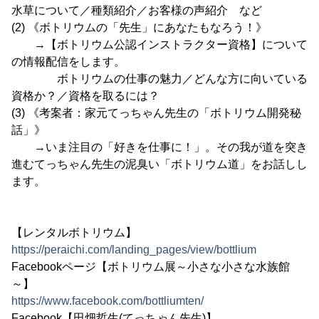
水草について／種類紹介／お客様の声紹介 など
(2) 《ボトリウムの「先生」にあなたもなろう！》
→【ボトリウム公認インストラクター資格】について
の情報配信をします。
ボトリウムの仕事の魅力／どんな方に向いている
資格か？／資格を取るには？
(3) 《考案者：家元てっちゃん先生の「ボトリウム開発秘
話」》
→いま注目の「好きを仕事に！」。その我が道を突き
進むてっちゃん先生の泥臭い「ボトリウム道」をお話しし
ます。
【レンタルボトリウム】
https://peraichi.com/landing_pages/view/bottlium
Facebookページ【ボトリウム展～小さな小さな水族館
～】
https://www.facebook.com/bottliumten/
Facebook【田畑哲生(てっちゃん先生)】