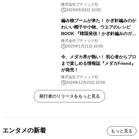
株式会社ブティック社
2025年9月8日 10:00
編み物ブームが来た！ かぎ針編みのか
わいい帽子や小物、ウエアのレシピ
BOOK 『韓国発信！かぎ針編みのガー
ルズニットこもの』が 1月21日に発
株式会社ブティック社
売！
2025年1月21日 10:00
今、メダカ界が熱い！ 初心者からプロ
まで楽しめる情報誌『メダカFriend』
が発売！
株式会社ブティック社
2024年12月23日 10:00
発行者のリリースをもっと見る
エンタメの新着
もっと見る