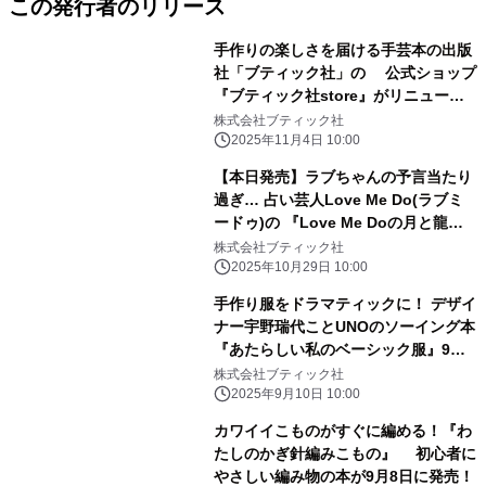
この発行者のリリース
手作りの楽しさを届ける手芸本の出版
社「ブティック社」の 公式ショップ
『ブティック社store』がリニューア
ルオープン
株式会社ブティック社
2025年11月4日 10:00
【本日発売】ラブちゃんの予言当たり
過ぎ… 占い芸人Love Me Do(ラブミ
ードゥ)の 『Love Me Doの月と龍が
導く 月占星術 2026』発売！
株式会社ブティック社
2025年10月29日 10:00
手作り服をドラマティックに！ デザイ
ナー宇野瑞代ことUNOのソーイング本
『あたらしい私のベーシック服』9月
10日発売【新刊】
株式会社ブティック社
2025年9月10日 10:00
カワイイこものがすぐに編める！『わ
たしのかぎ針編みこもの』 初心者に
やさしい編み物の本が9月8日に発売！