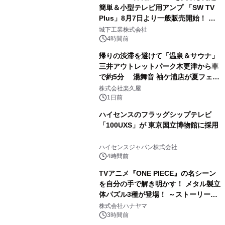
簡単＆小型テレビ用アンプ 「SW TV
Plus」8月7日より一般販売開始！ ケ
2
ーブル1本つなぐだけ、テレビの音が
城下工業株式会社
ぐっと豊かに
4時間前
帰りの渋滞を避けて「温泉＆サウナ」
三井アウトレットパーク木更津から車
で約5分 湯舞音 袖ケ浦店が夏フェア
3
メニューを提供
株式会社楽久屋
1日前
ハイセンスのフラッグシップテレビ
「100UXS」が 東京国立博物館に採用
4
ハイセンスジャパン株式会社
4時間前
TVアニメ『ONE PIECE』の名シーン
を自分の手で解き明かす！ メタル製立
体パズル3種が登場！ ～ストーリーと
5
ギミックが融合した 大人の体験型パズ
株式会社ハナヤマ
ルが8月7日(金)12時より先行予約受付
3時間前