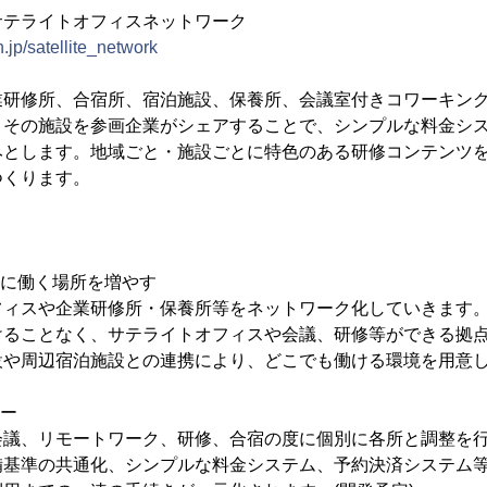
サテライトオフィスネットワーク
n.jp/satellite_network
業研修所、合宿所、宿泊施設、保養所、会議室付きコワーキン
。その施設を参画企業がシェアすることで、シンプルな料金シ
みとします。地域ごと・施設ごとに特色のある研修コンテンツ
つくります。
ずに働く場所を増やす
フィスや企業研修所・保養所等をネットワーク化していきます
けることなく、サテライトオフィスや会議、研修等ができる拠
設や周辺宿泊施設との連携により、どこでも働ける環境を用意
ロー
会議、リモートワーク、研修、合宿の度に個別に各所と調整を
備基準の共通化、シンプルな料金システム、予約決済システム