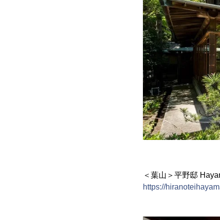
＜葉山＞平野邸 Haya
https://hiranoteihaya