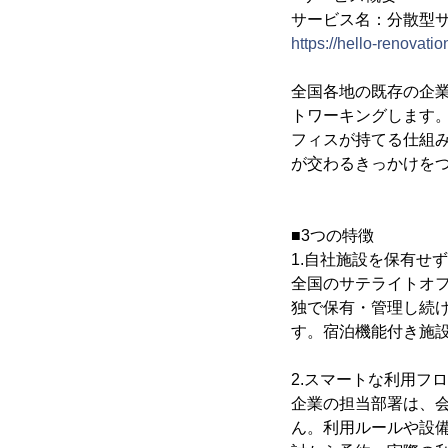
サービス名：分散型
https://hello-renovatio
全国各地の既存の企
トワーキングします
フィスが持てる仕組
が交わるきっかけを
■3つの特徴
1.自社施設を保有せ
全国のサテライトオ
独で保有・管理し続
す。宿泊機能付き施
2.スマートな利用フ
企業の担当部署は、
ん。利用ルールや設