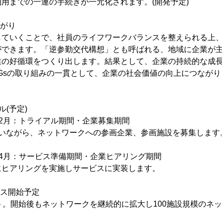
用までの一連の手続きが一元化されます。(開発予定)
ながり
していくことで、社員のライフワークバランスを整えられる上
ができます。「逆参勤交代構想」とも呼ばれる、地域に企業が
業の好循環をつくり出します。結果として、企業の持続的な成長
Gsの取り組みの一貫として、企業の社会価値の向上につながり
(予定)
0年12月：トライアル期間・企業募集期間
行いながら、ネットワークへの参画企業、参画施設を募集します
21年4月：サービス準備期間・企業ヒアリング期間
にヒアリングを実施しサービスに実装します。
ビス開始予定
ト。開始後もネットワークを継続的に拡大し100施設規模のネ