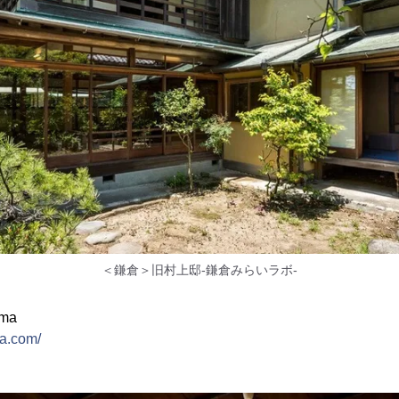
＜鎌倉＞旧村上邸-鎌倉みらいラボ-
ma
ma.com/