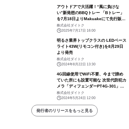
アウトドアで大活躍！“風に負けな
い”新発想のBBQトレー 「Bトレー」
を7月18日よりMakuakeにて先行販売
開始 ～紙皿・プラトレーの不満を一
株式会社ダイトク
気に解消～
2025年7月17日 16:00
明るさ業界トップクラスの LEDベース
ライト43W(リモコン付き)を8月29日
より発売
株式会社ダイトク
2024年8月22日 13:30
4G回線使用でWiFi不要、今まで諦め
ていた所にも設置可能な 次世代防犯カ
メラ「ディフェンダーPT4G-301」を
6/1より先行販売
株式会社ダイトク
2024年5月24日 12:00
発行者のリリースをもっと見る