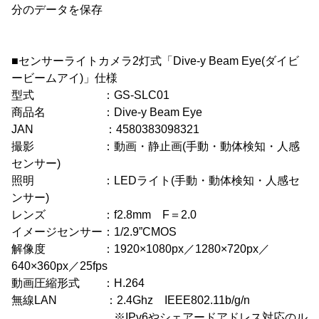
分のデータを保存
■センサーライトカメラ2灯式「Dive-y Beam Eye(ダイビ
ービームアイ)」仕様
型式 ：GS-SLC01
商品名 ：Dive-y Beam Eye
JAN ：4580383098321
撮影 ：動画・静止画(手動・動体検知・人感
センサー)
照明 ：LEDライト(手動・動体検知・人感セ
ンサー)
レンズ ：f2.8mm F＝2.0
イメージセンサー：1/2.9”CMOS
解像度 ：1920×1080px／1280×720px／
640×360px／25fps
動画圧縮形式 ：H.264
無線LAN ：2.4Ghz IEEE802.11b/g/n
※IPv6やシェアードアドレス対応のル