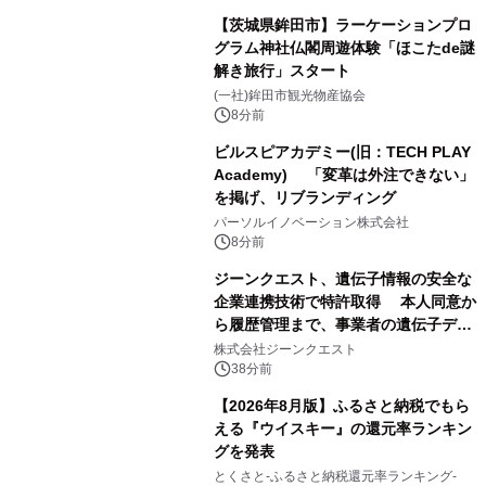
【茨城県鉾田市】ラーケーションプロ
グラム神社仏閣周遊体験「ほこたde謎
解き旅行」スタート
(一社)鉾田市観光物産協会
8分前
ビルスピアカデミー(旧：TECH PLAY
Academy) 「変革は外注できない」
を掲げ、リブランディング
パーソルイノベーション株式会社
8分前
ジーンクエスト、遺伝子情報の安全な
企業連携技術で特許取得 本人同意か
ら履歴管理まで、事業者の遺伝子デー
タ活用を支援
株式会社ジーンクエスト
38分前
【2026年8月版】ふるさと納税でもら
える『ウイスキー』の還元率ランキン
グを発表
とくさと-ふるさと納税還元率ランキング-