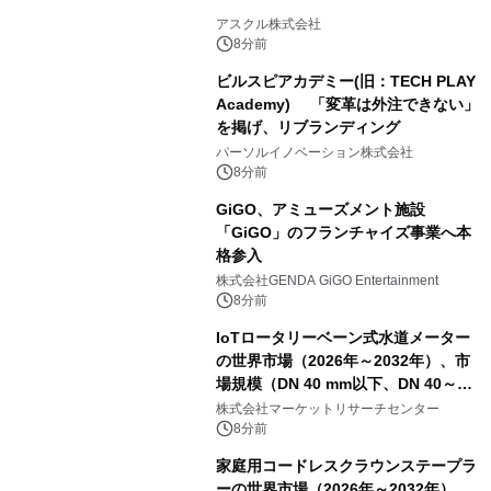
アスクル株式会社
8分前
ビルスピアカデミー(旧：TECH PLAY
Academy) 「変革は外注できない」
を掲げ、リブランディング
パーソルイノベーション株式会社
8分前
GiGO、アミューズメント施設
「GiGO」のフランチャイズ事業へ本
格参入
株式会社GENDA GiGO Entertainment
8分前
IoTロータリーベーン式水道メーター
の世界市場（2026年～2032年）、市
場規模（DN 40 mm以下、DN 40～
300 mm、DN 300 mm以上）・分析レ
株式会社マーケットリサーチセンター
ポートを発表
8分前
家庭用コードレスクラウンステープラ
ーの世界市場（2026年～2032年）、