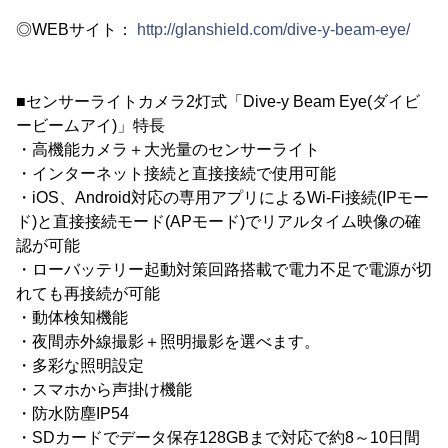
◎WEBサイト：
http://glanshield.com/dive-y-beam-eye/
■センサーライトカメラ2灯式「Dive-y Beam Eye(ダイビ
ービームアイ)」特長
・高機能カメラ＋大光量のセンサーライト
・インターネット接続と直接接続で使用可能
・iOS、Android対応の専用アプリによるWi-Fi接続(IPモー
ド)と直接接続モード(APモード)でリアルタイム映像の確
認が可能
・ローバッテリー起動対策回路搭載で電力不足で電源が切
れても再接続が可能
・動体検知機能
・夜間赤外線撮影＋照明撮影を選べます。
・多彩な照明設定
・スマホから声掛け機能
・防水防塵IP54
・SDカードでデータ保存128GBまで対応で約8～10日間