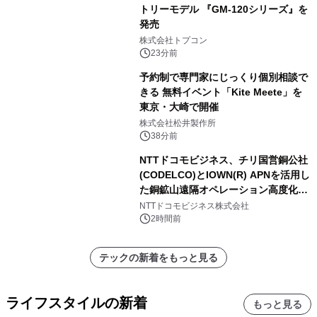
トリーモデル 『GM-120シリーズ』を
発売
株式会社トプコン
23分前
予約制で専門家にじっくり個別相談で
きる 無料イベント「Kite Meete」を
東京・大崎で開催
株式会社松井製作所
38分前
NTTドコモビジネス、チリ国営銅公社
(CODELCO)とIOWN(R) APNを活用し
た銅鉱山遠隔オペレーション高度化に
向けた調査・実証を開始
NTTドコモビジネス株式会社
2時間前
テックの新着をもっと見る
ライフスタイルの新着
もっと見る