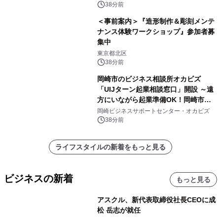
38分前
＜事前案内＞『造形制作＆彫刻メンテ
ナンス体験ワークショップ』参加者募
集中
東京都北区
38分前
岡崎市のビジネス相談所オカビズ
「UIJターン起業相談窓口」開設 ～遠
方にいながら起業準備OK！岡崎市を
挑戦者があつまるまちに～
岡崎ビジネスサポートセンター・オカビズ
38分前
ライフスタイルの新着をもっと見る
ビジネスの新着
もっと見る
アスクル、新代表取締役社長CEOに成
松 岳志が就任