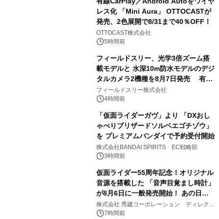
有線CarPlay／Android Autoをワイヤ
レス化 「Mini Aura」 OTTOCASTが
発売、2色展開で8/31まで40％OFF！
2
OTTOCAST株式会社
5時間前
フィールドスリー、光学3倍ズーム搭
載モデルと 水深10m防水モデルのデジ
タルカメラ2機種を8月7日発売 有効
3
約1300万画素、用途別に選べるコンデ
フィールドスリー株式会社
ジ新登場
4時間前
「仮面ライダーガヴ」より 「DXおし
ゃべりブリザードソルベエゴチゾウ」
を プレミアムバンダイで予約受付開始
4
株式会社BANDAI SPIRITS EC戦略部
3時間前
仮面ライダー55周年記念！オリジナル
音源を搭載した 「音声目覚まし時計」
が8月6日に一般発売開始！ あの日の
5
大興奮が今甦る
株式会社 秀建コーポレーション ディレクト
アートギャラリー
7時間前