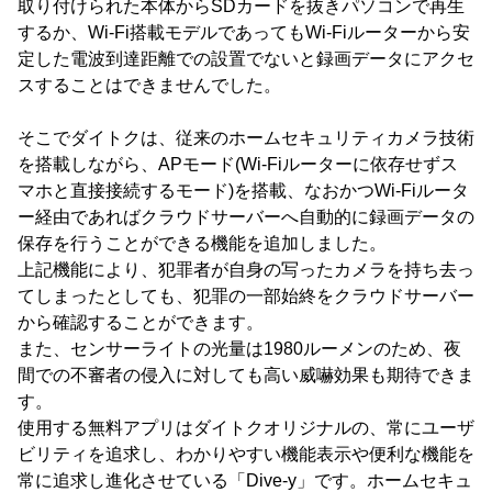
取り付けられた本体からSDカードを抜きパソコンで再生
するか、Wi-Fi搭載モデルであってもWi-Fiルーターから安
定した電波到達距離での設置でないと録画データにアクセ
スすることはできませんでした。
そこでダイトクは、従来のホームセキュリティカメラ技術
を搭載しながら、APモード(Wi-Fiルーターに依存せずス
マホと直接接続するモード)を搭載、なおかつWi-Fiルータ
ー経由であればクラウドサーバーへ自動的に録画データの
保存を行うことができる機能を追加しました。
上記機能により、犯罪者が自身の写ったカメラを持ち去っ
てしまったとしても、犯罪の一部始終をクラウドサーバー
から確認することができます。
また、センサーライトの光量は1980ルーメンのため、夜
間での不審者の侵入に対しても高い威嚇効果も期待できま
す。
使用する無料アプリはダイトクオリジナルの、常にユーザ
ビリティを追求し、わかりやすい機能表示や便利な機能を
常に追求し進化させている「Dive-y」です。ホームセキュ