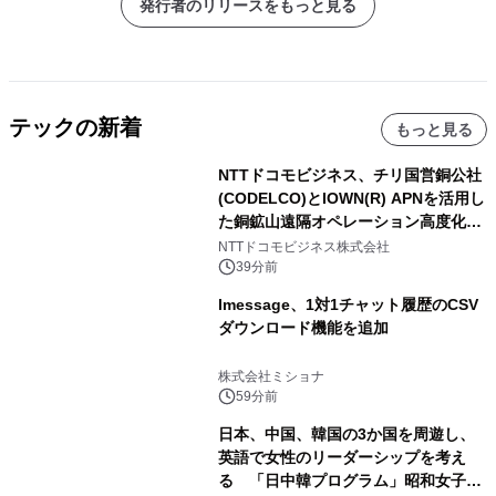
発行者のリリースをもっと見る
テックの新着
もっと見る
NTTドコモビジネス、チリ国営銅公社
(CODELCO)とIOWN(R) APNを活用し
た銅鉱山遠隔オペレーション高度化に
向けた調査・実証を開始
NTTドコモビジネス株式会社
39分前
lmessage、1対1チャット履歴のCSV
ダウンロード機能を追加
株式会社ミショナ
59分前
日本、中国、韓国の3か国を周遊し、
英語で女性のリーダーシップを考え
る 「日中韓プログラム」昭和女子大