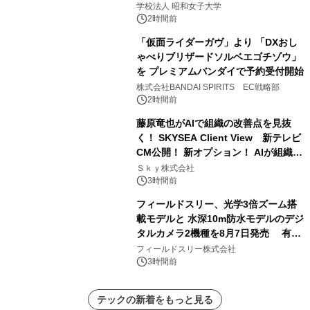
学で開催
学校法人 昭和女子大学
2時間前
「仮面ライダーガヴ」より 「DXおし
ゃべりブリザードソルベエゴチゾウ」
を プレミアムバンダイで予約受付開始
株式会社BANDAI SPIRITS EC戦略部
2時間前
藤原竜也がAIで組織の改善点を見抜
く！ SKYSEA Client View 新テレビ
CM公開！ 新オプション！ AIが組織の
業務実態を分析し労務改善を支援。 藤
Ｓｋｙ株式会社
原竜也メイキング動画公開 「もしAIが
3時間前
自分を分析したら、すぐ休めと言われ
フィールドスリー、光学3倍ズーム搭
る自信がある」「昨年の夏はカブトム
載モデルと 水深10m防水モデルのデジ
シを捕まえたり、虫と戦ったり…」
タルカメラ2機種を8月7日発売 有効
約1300万画素、用途別に選べるコンデ
フィールドスリー株式会社
ジ新登場
3時間前
テックの新着をもっと見る