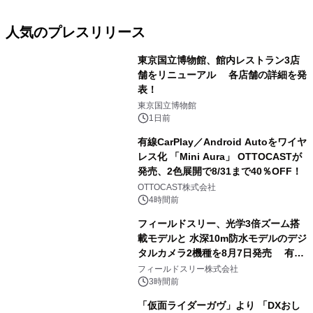
人気のプレスリリース
東京国立博物館、館内レストラン3店
舗をリニューアル 各店舗の詳細を発
表！
1
東京国立博物館
1日前
有線CarPlay／Android Autoをワイヤ
レス化 「Mini Aura」 OTTOCASTが
発売、2色展開で8/31まで40％OFF！
2
OTTOCAST株式会社
4時間前
フィールドスリー、光学3倍ズーム搭
載モデルと 水深10m防水モデルのデジ
タルカメラ2機種を8月7日発売 有効
3
約1300万画素、用途別に選べるコンデ
フィールドスリー株式会社
ジ新登場
3時間前
「仮面ライダーガヴ」より 「DXおし