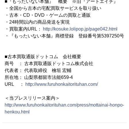
■『もったいない本舗』 概要 ※旧『アートエイチ』
・全国から古本の宅配買取サービスを取り扱い
・古本・CD・DVD・ゲームの買取と通販
・24時間以内の商品発送を実現
・買取案内URL：
http://kosuke.lolipop.jp/page042.html
・『もったいない本舗』商標登録 登録番号第5397250号
■古本買取通販ドットコム 会社概要
商号 ： 古本買取通販ドットコム株式会社
代表者： 代表取締役 檜垣 宏輔
所在地： 山梨県都留市法能659-4
URL ：
http://www.furuhonkaitorituhan.com/
＜当プレスリリース案内＞
http://www.furuhonkaitorituhan.com/press/mottainai-honpo-
henkou.html