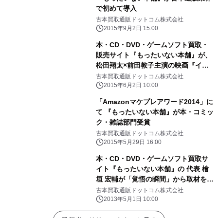
で初めて導入
古本買取通販ドットコム株式会社
2015年9月2日 15:00
本・CD・DVD・ゲームソフト買取・
販売サイト『もったいない本舗』が、
松田翔太×前田敦子主演の映画『イニ
シエーション・ラブ』に古本を提供
古本買取通販ドットコム株式会社
2015年6月2日 10:00
「Amazonマケプレアワード2014」に
て 『もったいない本舗』が本・コミッ
ク・雑誌部門受賞
古本買取通販ドットコム株式会社
2015年5月29日 16:00
本・CD・DVD・ゲームソフト買取サ
イト『もったいない本舗』の 代表 檜
垣 宏輔が「覚悟の瞬間」から取材を受
け、5月1日に動画配信
古本買取通販ドットコム株式会社
2013年5月1日 10:00