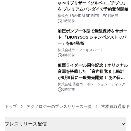
ゃべりブリザードソルベエゴチゾウ」
を プレミアムバンダイで予約受付開始
4
株式会社BANDAI SPIRITS EC戦略部
2時間前
加圧ポンプ一体型で炭酸保持をサポー
ト 「DIONYSOS シャンパンストッパ
ー」を8/4発売
5
株式会社ライフエキスパート
4時間前
仮面ライダー55周年記念！オリジナル
音源を搭載した 「音声目覚まし時計」
が8月6日に一般発売開始！ あの日の
6
大興奮が今甦る
株式会社 秀建コーポレーション ディレクト
アートギャラリー
6時間前
トップ
テクノロジーのプレスリリース一覧
古本買取通販ド
プレスリリース配信