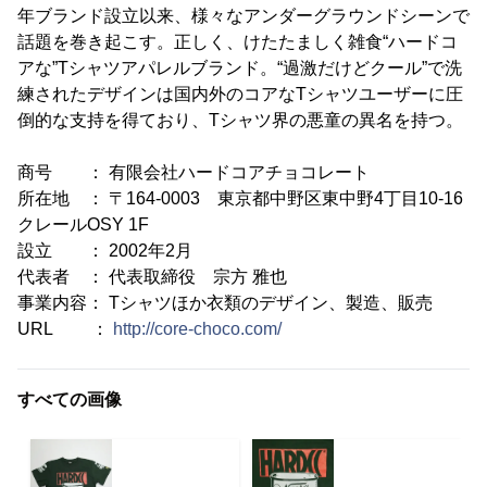
年ブランド設立以来、様々なアンダーグラウンドシーンで
話題を巻き起こす。正しく、けたたましく雑食“ハードコ
アな”Tシャツアパレルブランド。“過激だけどクール”で洗
練されたデザインは国内外のコアなTシャツユーザーに圧
倒的な支持を得ており、Tシャツ界の悪童の異名を持つ。
商号 ： 有限会社ハードコアチョコレート
所在地 ： 〒164-0003 東京都中野区東中野4丁目10-16
クレールOSY 1F
設立 ： 2002年2月
代表者 ： 代表取締役 宗方 雅也
事業内容： Tシャツほか衣類のデザイン、製造、販売
URL ：
http://core-choco.com/
すべての画像