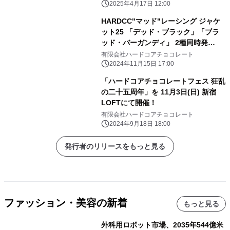
ーデイパック25が特別価格にて受注予
2025年4月17日 12:00
約受付中！ ～モデルにRaMuを起用～
HARDCC"マッド"レーシング ジャケ
ット25 「デッド・ブラック」「ブラ
ッド・バーガンディ」 2種同時発
売！ 特別価格にて受注予約受付中！
有限会社ハードコアチョコレート
2024年11月15日 17:00
「ハードコアチョコレートフェス 狂乱
の二十五周年」を 11月3日(日) 新宿
LOFTにて開催！
有限会社ハードコアチョコレート
2024年9月18日 18:00
発行者のリリースをもっと見る
ファッション・美容の新着
もっと見る
外科用ロボット市場、2035年544億米