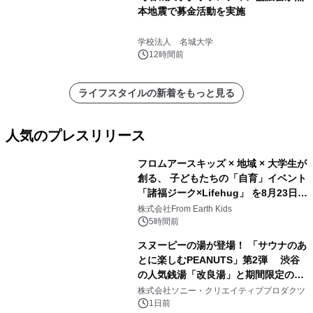
本地震で募金活動を実施
学校法人 名城大学
12時間前
ライフスタイルの新着をもっと見る
人気のプレスリリース
フロムアースキッズ × 地域 × 大学生が
創る、 子どもたちの「自育」イベント
「諸福ジーク×Lifehug」 を8月23日
1
(日)開催
株式会社From Earth Kids
5時間前
スヌーピーの湯が登場！ 「サウナのあ
とに楽しむPEANUTS」第2弾 渋谷
の人気銭湯「改良湯」と期間限定のコ
2
ラボレーション サウナイキタイコラ
株式会社ソニー・クリエイティブプロダクツ
ボグッズも発売決定！
1日前