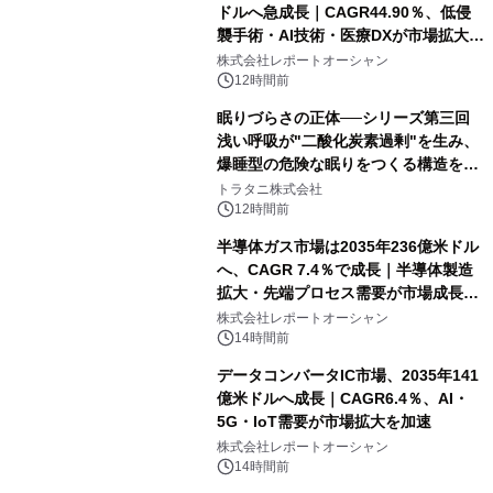
ドルへ急成長｜CAGR44.90％、低侵
襲手術・AI技術・医療DXが市場拡大を
牽引
株式会社レポートオーシャン
12時間前
眠りづらさの正体──シリーズ第三回
浅い呼吸が"二酸化炭素過剰"を生み、
爆睡型の危険な眠りをつくる構造を解
説
トラタニ株式会社
12時間前
半導体ガス市場は2035年236億米ドル
へ、CAGR 7.4％で成長｜半導体製造
拡大・先端プロセス需要が市場成長を
加速
株式会社レポートオーシャン
14時間前
データコンバータIC市場、2035年141
億米ドルへ成長｜CAGR6.4％、AI・
5G・IoT需要が市場拡大を加速
株式会社レポートオーシャン
14時間前