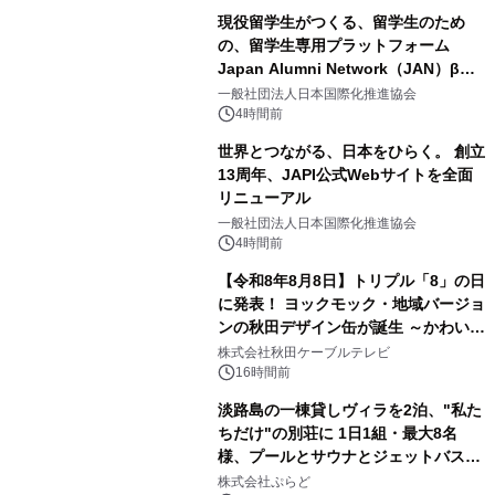
現役留学生がつくる、留学生のため
の、留学生専用プラットフォーム
Japan Alumni Network（JAN）β版
3
をリリース
一般社団法人日本国際化推進協会
4時間前
世界とつながる、日本をひらく。 創立
13周年、JAPI公式Webサイトを全面
リニューアル
4
一般社団法人日本国際化推進協会
4時間前
【令和8年8月8日】トリプル「8」の日
に発表！ ヨックモック・地域バージョ
ンの秋田デザイン缶が誕生 ～かわいい
5
秋田犬の子犬と秋田の四季と名所を巡
株式会社秋田ケーブルテレビ
るパッケージ～ 9月1日(火)秋田県内で
16時間前
販売開始
淡路島の一棟貸しヴィラを2泊、"私た
ちだけ"の別荘に 1日1組・最大8名
様、プールとサウナとジェットバス付
6
きで Villa Mon Temps AWAJIの連泊
株式会社ぷらど