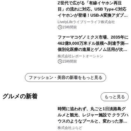
Z世代で広がる「有線イヤホン再注
目」の流れに対応。USB Type-C対応
イヤホンが登場！USB-A変換アダプタ
ー付きでスマホからパソコンまで幅広
LivelyLifeライブリーライフ株式会社
く活用可能
15時間前
ファーマコゲノミクス市場、2035年に
462億9,000万米ドル規模へ到達予測―
個別化医療の進展とゲノム活用が次世
代ヘルスケア投資を加速
株式会社レポートオーシャン
15時間前
ファッション・美容の新着をもっと見る
グルメの新着
もっと見る
時間に追われず、丸ごと1日淡路島グ
ルメと観光、レジャー施設で クラブハ
ウスのようなプールと、変わった形の
サウナも 「THE BOXY AWAJI」のお
株式会社ぷらど