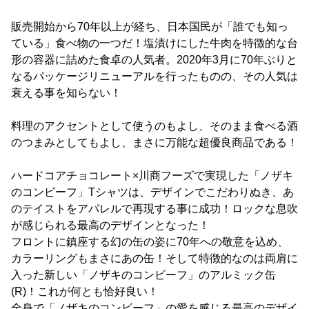
販売開始から70年以上が経ち、日本国民が「誰でも知っ
ている」食べ物の一つだ！塩漬けにした牛肉を特徴的な台
形の容器に詰めた食卓の人気者。2020年3月に70年ぶりと
なるパッケージリニューアルを行ったものの、その人気は
衰える事を知らない！
料理のアクセントとして使うのもよし、そのまま食べる酒
のつまみとしてもよし、まさに万能な超優良商品である！
ハードコアチョコレート×川商フーズで実現した「ノザキ
のコンビーフ」Tシャツは、デザインでこだわりぬき、あ
のテイストをアパレルで再現する事に成功！ロックな息吹
が感じられる最高のデザインとなった！
フロントに鎮座する幻の缶の姿に70年への敬意を込め、
カラーリングもまさにあの缶！そして特徴的なのは両肩に
入った新しい「ノザキのコンビーフ」のアルミック缶
(R)！これが何とも恰好良い！
全身で「ノザキのコンビーフ」の愛を感じる最高のデザイ