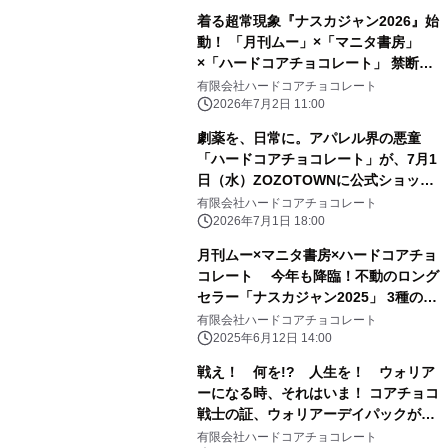
着る超常現象『ナスカジャン2026』始
動！ 「月刊ムー」×「マニタ書房」
×「ハードコアチョコレート」 禁断の
トリプルコラボ全3種が、7月3日(金)
有限会社ハードコアチョコレート
より受注期間限定の特別価格で受付開
2026年7月2日 11:00
始！
劇薬を、日常に。アパレル界の悪童
「ハードコアチョコレート」が、7月1
日（水）ZOZOTOWNに公式ショップ
をオープン！異端児が放つ、新時代の
有限会社ハードコアチョコレート
ファッションステートメント。
2026年7月1日 18:00
月刊ムー×マニタ書房×ハードコアチョ
コレート 今年も降臨！不動のロング
セラー「ナスカジャン2025」 3種の受
注予約受付中！
有限会社ハードコアチョコレート
2025年6月12日 14:00
戦え！ 何を!? 人生を！ ウォリア
ーになる時、それはいま！ コアチョコ
戦士の証、ウォリアーデイパックが6
年ぶりに大登場！ HARDCCウォリア
有限会社ハードコアチョコレート