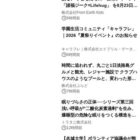
「諸福ジーク×Lifehug」 を8月23日
(日)開催
株式会社From Earth Kids
5時間前
学園生活コミュニティ「キャラフレ」
｜2026『夏祭りイベント』のお知らせ
キャラフレ｜株式会社エイプリル・データ・
デザインズ
6時間前
時間に追われず、丸ごと1日淡路島グ
ルメと観光、レジャー施設で クラブハ
ウスのようなプールと、変わった形の
サウナも 「THE BOXY AWAJI」のお
株式会社ぷらど
得な素泊まり連泊プランで
7時間前
眠りづらさの正体──シリーズ第三回
浅い呼吸が"二酸化炭素過剰"を生み、
爆睡型の危険な眠りをつくる構造を解
説
トラタニ株式会社
12時間前
【名城大学】ボランティア協議会が熊