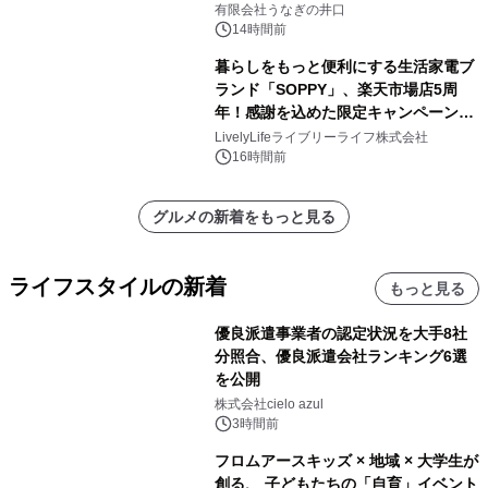
「井口の誉」誕生
有限会社うなぎの井口
14時間前
暮らしをもっと便利にする生活家電ブ
ランド「SOPPY」、楽天市場店5周
年！感謝を込めた限定キャンペーンを
8月10日より開催
LivelyLifeライブリーライフ株式会社
16時間前
グルメの新着をもっと見る
ライフスタイルの新着
もっと見る
優良派遣事業者の認定状況を大手8社
分照合、優良派遣会社ランキング6選
を公開
株式会社cielo azul
3時間前
フロムアースキッズ × 地域 × 大学生が
創る、 子どもたちの「自育」イベント