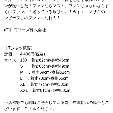
ンが誕生した！ファンならマスト、ファンじゃないならす
ぐにファンに！迷っている暇はない！今すぐ「ノザキのコ
ンビーフ」のファンになれ！！
(C)川商フーズ株式会社
【Tシャツ概要】
定価 ：4,400円(税込)
サイズ：160：着丈62cm×身幅46cm
S ：着丈65cm×身幅49cm
M ：着丈69cm×身幅52cm
L ：着丈73cm×身幅55cm
XL ：着丈77cm×身幅58cm
XXL：着丈81cm×身幅63cm
※店舗等でも同時に発売している為、在庫切れの場合もご
ざいます。ご了承ください。