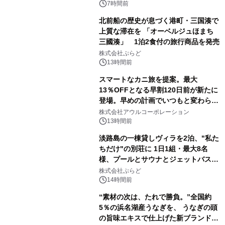
得な素泊まり連泊プランで
7時間前
北前船の歴史が息づく港町・三国湊で
上質な滞在を 「オーベルジュほまち
三國湊」 1泊2食付の旅行商品を発売
株式会社ぷらど
13時間前
スマートなカニ旅を提案。最大
13％OFFとなる早割120日前が新たに
登場。早めの計画でいつもと変わらぬ
大人の冬旅を。ー夕日ヶ浦温泉「佳松
株式会社アウルコーポレーション
苑 別邸ふうか」ー
13時間前
淡路島の一棟貸しヴィラを2泊、"私た
ちだけ"の別荘に 1日1組・最大8名
様、プールとサウナとジェットバス付
きで Villa Mon Temps AWAJIの連泊
株式会社ぷらど
素泊りプラン
14時間前
“素材の次は、たれで勝負。”全国約
5％の浜名湖産うなぎを、 うなぎの頭
の旨味エキスで仕上げた新ブランド