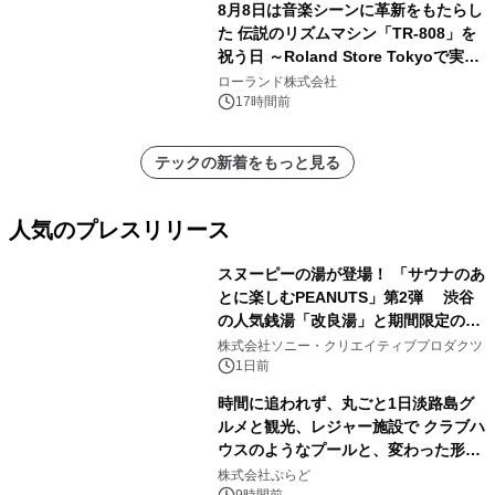
8月8日は音楽シーンに革新をもたらし
た 伝説のリズムマシン「TR-808」を
祝う日 ～Roland Store Tokyoで実機
を展示しての 記念キャンペーンを開
ローランド株式会社
催 英国ラジオ「NTS」の 特別プログ
17時間前
ラムや、「TR-808」を愛する伝説的
アーティストを フィーチャーしたアニ
テックの新着をもっと見る
メーションを公開～
人気のプレスリリース
スヌーピーの湯が登場！ 「サウナのあ
とに楽しむPEANUTS」第2弾 渋谷
の人気銭湯「改良湯」と期間限定のコ
1
ラボレーション サウナイキタイコラ
株式会社ソニー・クリエイティブプロダクツ
ボグッズも発売決定！
1日前
時間に追われず、丸ごと1日淡路島グ
ルメと観光、レジャー施設で クラブハ
ウスのようなプールと、変わった形の
2
サウナも 「THE BOXY AWAJI」のお
株式会社ぷらど