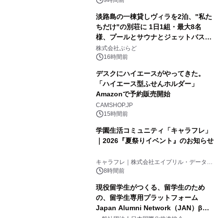
得な素泊まり連泊プランで
9時間前
淡路島の一棟貸しヴィラを2泊、"私た
ちだけ"の別荘に 1日1組・最大8名
様、プールとサウナとジェットバス付
3
きで Villa Mon Temps AWAJIの連泊
株式会社ぷらど
素泊りプラン
16時間前
デスクにハイエースがやってきた。
「ハイエース型ふせんホルダー」
Amazonで予約販売開始
4
CAMSHOP.JP
15時間前
学園生活コミュニティ「キャラフレ」
｜2026『夏祭りイベント』のお知らせ
5
キャラフレ｜株式会社エイプリル・データ・
デザインズ
8時間前
現役留学生がつくる、留学生のため
の、留学生専用プラットフォーム
Japan Alumni Network（JAN）β版
6