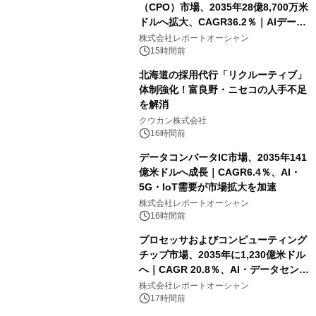
（CPO）市場、2035年28億8,700万米
ドルへ拡大、CAGR36.2％｜AIデータ
センター・高速光通信需要が成長を加
株式会社レポートオーシャン
速
15時間前
北海道の採用代行「リクルーティブ」
体制強化！富良野・ニセコの人手不足
を解消
クウカン株式会社
16時間前
データコンバータIC市場、2035年141
億米ドルへ成長｜CAGR6.4％、AI・
5G・IoT需要が市場拡大を加速
株式会社レポートオーシャン
16時間前
プロセッサおよびコンピューティング
チップ市場、2035年に1,230億米ドル
へ｜CAGR 20.8％、AI・データセンタ
ー需要が成長を牽引
株式会社レポートオーシャン
17時間前