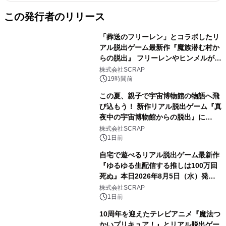
この発行者のリリース
「葬送のフリーレン」とコラボしたリ
アル脱出ゲーム最新作『魔族潜む村か
らの脱出』 フリーレンやヒンメルが武
器を手に魔族を見据える描き下ろしメ
株式会社SCRAP
インビジュアル公開
19時間前
この夏、親子で宇宙博物館の物語へ飛
び込もう！ 新作リアル脱出ゲーム『真
夜中の宇宙博物館からの脱出』に
2026年8月7日(金)より親子で楽しめる
株式会社SCRAP
「ファミリーキット」が登場！
1日前
自宅で遊べるリアル脱出ゲーム最新作
『ゆるゆる生配信する推しは100万回
死ぬ』本日2026年8月5日（水）発売
＆ゲームスタート！
株式会社SCRAP
1日前
10周年を迎えたテレビアニメ『魔法つ
かいプリキュア！』とリアル脱出ゲー