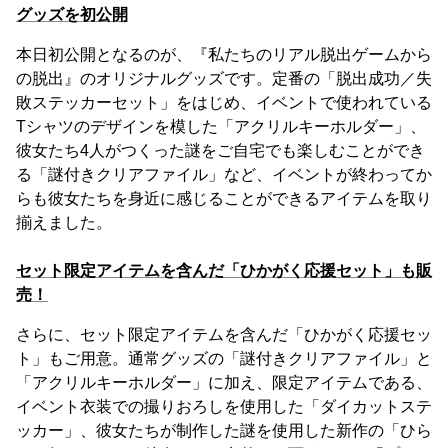
グッズを初公開
本日初公開となるのが、『私たちのリアル脱出ゲームから
の脱出』のオリジナルグッズです。定番の「脱出成功／失
敗ステッカーセット」をはじめ、イベントで使われている
Tシャツのデザインを模した「アクリルキーホルダー」、
彼女たち4人がつくった謎をご自宅でも楽しむことができ
る「謎付きクリアファイル」など、イベントが終わってか
らも彼女たちを身近に感じることができるアイテムを取り
揃えました。
セット限定アイテムを含んだ「ひかがく応援セット」も販
売！
さらに、セット限定アイテムを含んだ「ひかがく応援セッ
ト」もご用意。通常グッズの「謎付きクリアファイル」と
「アクリルキーホルダー」に加え、限定アイテムである、
イベント衣装での撮りおろしを使用した「ダイカットステ
ッカー」、彼女たちが制作した謎を使用した新作の「ひら