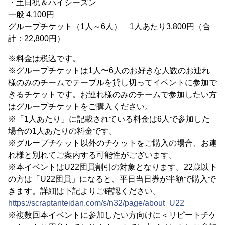
・土日祝＆ハイシーズン
一般 4,100円
グループチケット（1人～6人） 1人あたり3,800円（合
計：22,800円）
※料金は税込です。
※グループチケットは1人〜6人のお好きな人数のお連れ
様のみのチームでテーブルを貸し切ってイベントに参加で
きるチケットです。お連れ様のみのチームで参加したい方
はグループチケットをご購入ください。
※「1人あたり」に記載されている料金は6人で参加した
場合の1人あたりの料金です。
※グループチケット以外のチケットをご購入の場合、お連
れ様と別れてご案内する可能性がございます。
※本イベントはU22団員割引の対象となります。22歳以下
の方は「U22団員」になると、平日当日券が半額で購入で
きます。詳細は下記よりご確認ください。
https://scraptanteidan.com/s/n32/page/about_U22
※複数回本イベントに参加したい方向けに＜リピートチケ