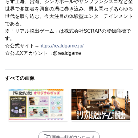
らず上海、台湾、シンガポールやサンフランシスコなど全
世界で参加者を興奮の渦に巻き込み、男女問わずあらゆる
世代を取り込む、今大注目の体験型エンターテインメント
である。
※「リアル脱出ゲーム」は株式会社SCRAPの登録商標で
す。
☆公式サイト→
https://realdgame.jp/
☆公式Xアカウント→@realdgame
すべての画像
画像一括ダウンロード