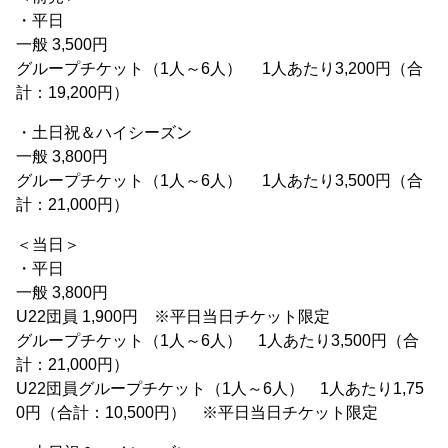
・平日
一般 3,500円
グループチケット（1人～6人） 1人あたり3,200円（合
計：19,200円）
・土日祝＆ハイシーズン
一般 3,800円
グループチケット（1人～6人） 1人あたり3,500円（合
計：21,000円）
＜当日＞
・平日
一般 3,800円
U22団員 1,900円 ※平日当日チケット限定
グループチケット（1人～6人） 1人あたり3,500円（合
計：21,000円）
U22団員グループチケット（1人～6人） 1人あたり1,75
0円（合計：10,500円） ※平日当日チケット限定