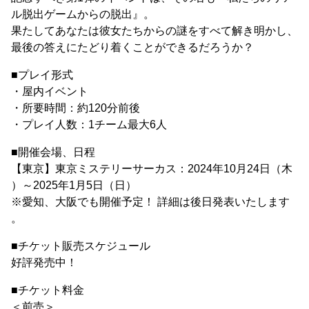
ル脱出ゲームからの脱出』。
果たしてあなたは彼女たちからの謎をすべて解き明かし、
最後の答えにたどり着くことができるだろうか？
■プレイ形式
・屋内イベント
・所要時間：約120分前後
・プレイ人数：1チーム最大6人
■開催会場、日程
【東京】東京ミステリーサーカス：2024年10月24日（木
）～2025年1月5日（日）
※愛知、大阪でも開催予定！ 詳細は後日発表いたします
。
■チケット販売スケジュール
好評発売中！
■チケット料金
＜前売＞