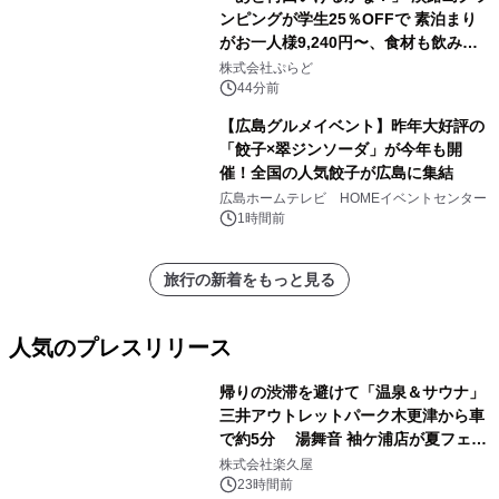
ンピングが学生25％OFFで 素泊まり
がお一人様9,240円〜、食材も飲み物
も持ち込み自由 「グランピングリゾー
株式会社ぷらど
ト Awaji」9月30日までの平日限定
44分前
【広島グルメイベント】昨年大好評の
「餃子×翠ジンソーダ」が今年も開
催！全国の人気餃子が広島に集結
広島ホームテレビ HOMEイベントセンター
1時間前
旅行の新着をもっと見る
人気のプレスリリース
帰りの渋滞を避けて「温泉＆サウナ」
三井アウトレットパーク木更津から車
で約5分 湯舞音 袖ケ浦店が夏フェア
1
メニューを提供
株式会社楽久屋
23時間前