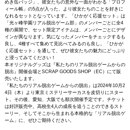
めき缶バッジ」、彼女たちの意外な一面がわかる「プロフ
ィール帳」の5点が入った、より彼女たちのことを好きに
なれるセットとなっています。「ひかがく応援セット」は
「光ヶ峰学園リアル脱出ゲーム部」のメンバーごとに全4
種の展開で、セット限定アイテムは、メンバーごとにデザ
インが異なります。気になったメンバーをチェックするも
良し、4種すべて集めて見比べてみるのも良し。「ひかが
く応援セット」を通して、ぜひ彼女たちの魅力にどっぷり
と浸ってみてください！
本オリジナルグッズは『私たちのリアル脱出ゲームからの
脱出』開催会場とSCRAP GOODS SHOP（EC）にて販
売いたします。
『私たちのリアル脱出ゲームからの脱出』は2024年10月2
4日（木）より東京ミステリーサーカスを皮切りにスター
ト。その後、愛知、大阪でも順次開催予定です。チケット
は好評販売中。高校生4人の成長を追うことのできるスト
ーリー、そしてそこから生まれる本格的な「リアル脱出ゲ
ーム」に、ぜひご期待ください。