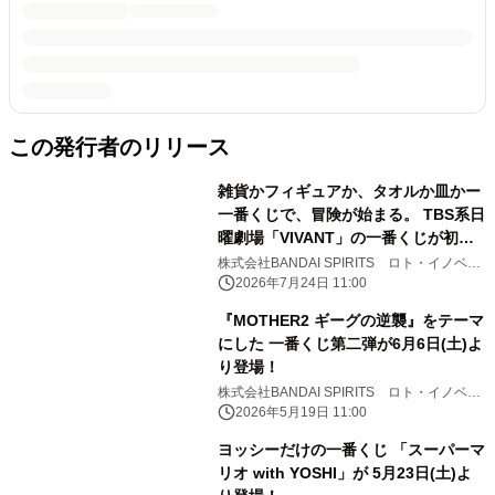
この発行者のリリース
雑貨かフィギュアか、タオルか皿かー
一番くじで、冒険が始まる。 TBS系日
曜劇場「VIVANT」の一番くじが初登
場！ 冒険の軌跡と熱気を思い起こさせ
株式会社BANDAI SPIRITS ロト・イノベー
ション事業部
る バラエティ豊かな商材をラインナッ
2026年7月24日 11:00
プ
『MOTHER2 ギーグの逆襲』をテーマ
にした 一番くじ第二弾が6月6日(土)よ
り登場！
株式会社BANDAI SPIRITS ロト・イノベー
ション事業部
2026年5月19日 11:00
ヨッシーだけの一番くじ 「スーパーマ
リオ with YOSHI」が 5月23日(土)よ