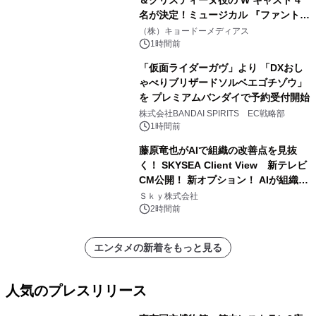
名が決定！ミュージカル 『ファント
ム』
（株）キョードーメディアス
1時間前
「仮面ライダーガヴ」より 「DXおし
ゃべりブリザードソルベエゴチゾウ」
を プレミアムバンダイで予約受付開始
株式会社BANDAI SPIRITS EC戦略部
1時間前
藤原竜也がAIで組織の改善点を見抜
く！ SKYSEA Client View 新テレビ
CM公開！ 新オプション！ AIが組織の
業務実態を分析し労務改善を支援。 藤
Ｓｋｙ株式会社
原竜也メイキング動画公開 「もしAIが
2時間前
自分を分析したら、すぐ休めと言われ
る自信がある」「昨年の夏はカブトム
エンタメの新着をもっと見る
シを捕まえたり、虫と戦ったり…」
人気のプレスリリース