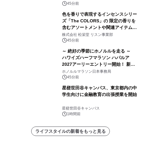
45分前
色を香りで表現するインセンスシリー
ズ「The COLORS」の 限定の香りを
含むアソートメントや関連アイテムを
8月6日発売
株式会社 松栄堂 リスン事業部
45分前
～ 絶好の季節にホノルルを走る ～
ハワイズハーフマラソン ハパルア
2027アーリーエントリー開始！ 新カ
テゴリー「ハパルアIKI(イキ)」(約
ホノルルマラソン日本事務局
13.4km)が登場
45分前
星槎世田谷キャンパス、東京都内の中
学生向けに金融教育の出張授業を開始
星槎世田谷キャンパス
1時間前
ライフスタイルの新着をもっと見る