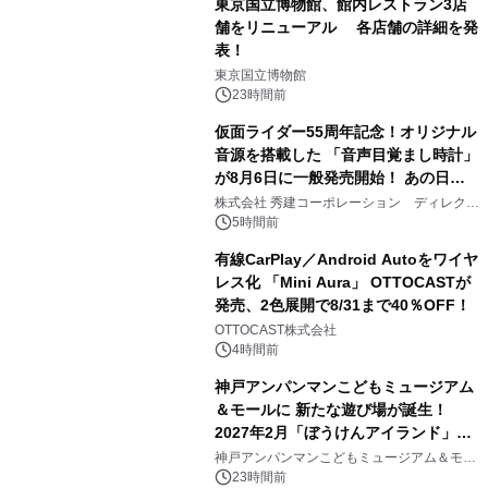
東京国立博物館、館内レストラン3店
舗をリニューアル 各店舗の詳細を発
表！
1
東京国立博物館
23時間前
仮面ライダー55周年記念！オリジナル
音源を搭載した 「音声目覚まし時計」
が8月6日に一般発売開始！ あの日の
2
大興奮が今甦る
株式会社 秀建コーポレーション ディレクト
アートギャラリー
5時間前
有線CarPlay／Android Autoをワイヤ
レス化 「Mini Aura」 OTTOCASTが
発売、2色展開で8/31まで40％OFF！
3
OTTOCAST株式会社
4時間前
神戸アンパンマンこどもミュージアム
＆モールに 新たな遊び場が誕生！
2027年2月「ぼうけんアイランド」が
4
オープン
神戸アンパンマンこどもミュージアム＆モー
ル
23時間前