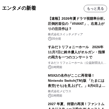
エンタメの新着
もっと見る
【速報】2026年夏ドラマ視聴率分析。
圧倒的首位の「VIVANT」、右肩上が
りの注目作は？
株式会社スイッチメディア
35分前
すみだトリフォニーホール 2026年
11月7日に鈴木優人がオルガン・指揮
の両方を一つのコンサートで
すみだトリフォニーホール（公益財団法人墨
田区文化振興財団）
1時間前
MSX2の名作がここに再登場！
Nintendo Switch(TM)版 「たまには
夜空(そら)を見上げて。」8月6日より
配信開始！
株式会社メビウス
1時間前
2027 年夏、待望の再演！ファントム
＆クリスティーヌ役の W キャスト 4