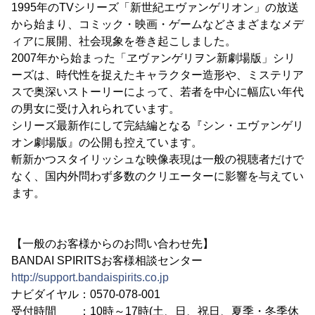
1995年のTVシリーズ「新世紀エヴァンゲリオン」の放送
から始まり、コミック・映画・ゲームなどさまざまなメデ
ィアに展開、社会現象を巻き起こしました。
2007年から始まった「ヱヴァンゲリヲン新劇場版」シリ
ーズは、時代性を捉えたキャラクター造形や、ミステリア
スで奥深いストーリーによって、若者を中心に幅広い年代
の男女に受け入れられています。
シリーズ最新作にして完結編となる『シン・エヴァンゲリ
オン劇場版』の公開も控えています。
斬新かつスタイリッシュな映像表現は一般の視聴者だけで
なく、国内外問わず多数のクリエーターに影響を与えてい
ます。
【一般のお客様からのお問い合わせ先】
BANDAI SPIRITSお客様相談センター
http://support.bandaispirits.co.jp
ナビダイヤル：0570-078-001
受付時間 ：10時～17時(土、日、祝日、夏季・冬季休