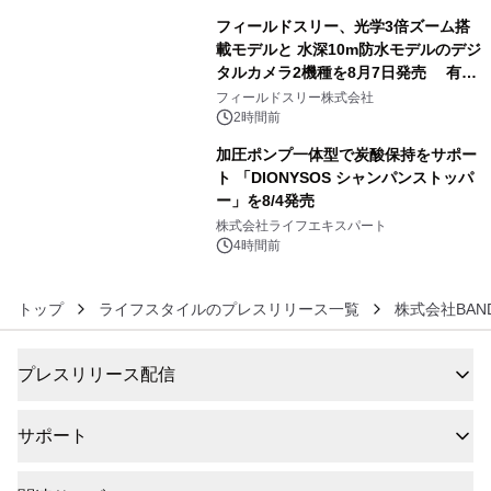
フィールドスリー、光学3倍ズーム搭
載モデルと 水深10m防水モデルのデジ
タルカメラ2機種を8月7日発売 有効
5
約1300万画素、用途別に選べるコンデ
フィールドスリー株式会社
ジ新登場
2時間前
加圧ポンプ一体型で炭酸保持をサポー
ト 「DIONYSOS シャンパンストッパ
ー」を8/4発売
6
株式会社ライフエキスパート
4時間前
トップ
ライフスタイルのプレスリリース一覧
株式会社BAN
プレスリリース配信
サポート