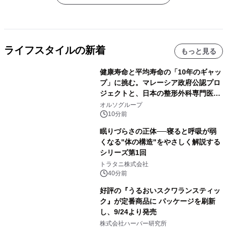
ライフスタイルの新着
もっと見る
健康寿命と平均寿命の「10年のギャッ
プ」に挑む。マレーシア政府公認プロ
ジェクトと、日本の整形外科専門医が
サステナブルな「エシカル・ツバメの
オルソグループ
巣」の共同臨床検証を開始
10分前
眠りづらさの正体──寝ると呼吸が弱
くなる"体の構造"をやさしく解説する
シリーズ第1回
トラタニ株式会社
40分前
好評の『うるおいスクワランスティッ
ク』が定番商品に パッケージを刷新
し、9/24より発売
株式会社ハーバー研究所