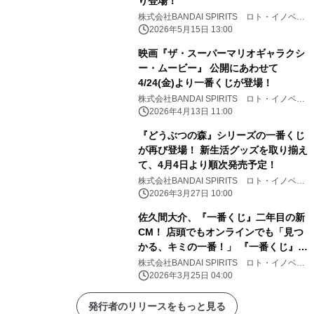
り登場！
株式会社BANDAI SPIRITS ロト・イノベー
ション事業部
2026年5月15日 13:00
映画『ザ・スーパーマリオギャラクシ
ー・ムービー』 公開にあわせて
4/24(金)より一番くじが登場！
株式会社BANDAI SPIRITS ロト・イノベー
ション事業部
2026年4月13日 11:00
『どうぶつの森』シリーズの一番くじ
が再び登場！ 新生活グッズを取り揃え
て、4月4日より順次発売予定！
株式会社BANDAI SPIRITS ロト・イノベー
ション事業部
2026年3月27日 10:00
佐久間大介、『一番くじ』二年目の新
CM！ 店頭でもオンラインでも「見つ
かる、キミの一番！」 『一番くじ』新
CM「プレイリスト」篇 3月25日
株式会社BANDAI SPIRITS ロト・イノベー
ション事業部
（水）より公開 TVCMも3月25日
2026年3月25日 04:00
（水）から放映開始
発行者のリリースをもっと見る