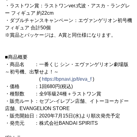
・ラストワン賞：ラストワンver.式波・アスカ・ラングレ
ー フィギュア 約22cm
・ダブルチャンスキャンペーン：エヴァンゲリオン初号機
フィギュア 合計50個
※賞品とパッケージは、A賞と同仕様になります。
■商品概要
・商品名 ：一番くじ シン・エヴァンゲリオン劇場版
～初号機、出撃せよ！～
(
https://bpnavi.jp/t/eva_f
)
・価格 ：1回680円(税込)
・種類数 ：全9等級24種＋ラストワン賞
・販売ルート：セブン-イレブン店舗、イトーヨーカドー
店舗、EVANGELION STORE
・販売開始日：2020年7月15日(水)より順次発売予定
・発売元 ：株式会社BANDAI SPIRITS