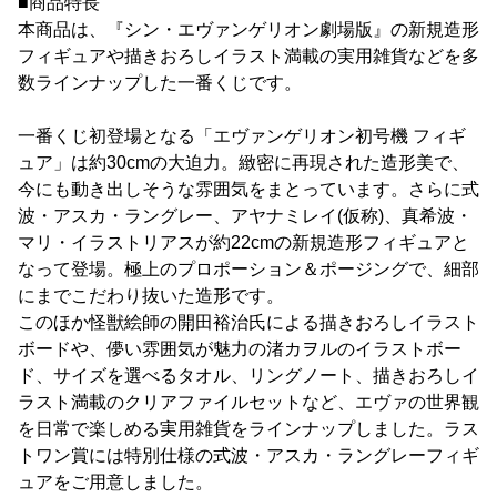
■商品特長
本商品は、『シン・エヴァンゲリオン劇場版』の新規造形
フィギュアや描きおろしイラスト満載の実用雑貨などを多
数ラインナップした一番くじです。
一番くじ初登場となる「エヴァンゲリオン初号機 フィギ
ュア」は約30cmの大迫力。緻密に再現された造形美で、
今にも動き出しそうな雰囲気をまとっています。さらに式
波・アスカ・ラングレー、アヤナミレイ(仮称)、真希波・
マリ・イラストリアスが約22cmの新規造形フィギュアと
なって登場。極上のプロポーション＆ポージングで、細部
にまでこだわり抜いた造形です。
このほか怪獣絵師の開田裕治氏による描きおろしイラスト
ボードや、儚い雰囲気が魅力の渚カヲルのイラストボー
ド、サイズを選べるタオル、リングノート、描きおろしイ
ラスト満載のクリアファイルセットなど、エヴァの世界観
を日常で楽しめる実用雑貨をラインナップしました。ラス
トワン賞には特別仕様の式波・アスカ・ラングレーフィギ
ュアをご用意しました。