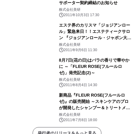
サポーター契約締結のお知らせ
株式会社美研
2011年10月3日 17:30
エステ界のカリスマ「ジョジアンロー
ル」緊急来日！！エステティークサロ
ン 『ジョジアンロール・ジャポン大阪
店』9月5日(月) 梅田にグランドオー
株式会社美研
プン
2011年9月6日 11:30
8月7日(花の日)はバラの香りで華やか
に ～「FLEUR ROSE(フルールロ
ゼ)」発売記念(2)～
株式会社美研
2011年8月4日 14:30
新商品『FLEUR ROSE(フルールロ
ゼ)』の販売開始 ～スキンケアのプロ
が開発したシャンプー＆トリートメン
ト～
株式会社美研
2011年7月8日 18:00
発行者のリリースをもっと見る