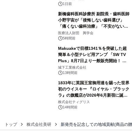
1日前
新橋歯科医科診療所 副院長・歯科医師
小野宇宙が「後悔しない歯科選び」
「痛くない歯科治療」「不安がない治
4
療計画」をテーマに専門監修
医療法人財団 興学会
5時間前
Makuakeで目標1341％を突破した超
簡単＆小型テレビ用アンプ 「SW TV
Plus」8月7日より一般販売開始！ ケ
5
ーブル1本つなぐだけ、テレビの音が
城下工業株式会社
ぐっと豊かに
13時間前
1833年に英国王室御用達を賜った世界
初のウイスキー 『ロイヤル・ブラック
ラ』の旗艦店が2026年6月新宿に誕
6
生 バカルディ ジャパンと連携した
株式会社ティグリス
没入型バー「BAR Arca」
14時間前
トップ
株式会社美研
新発売を記念しての地域貢献(商品の贈呈)