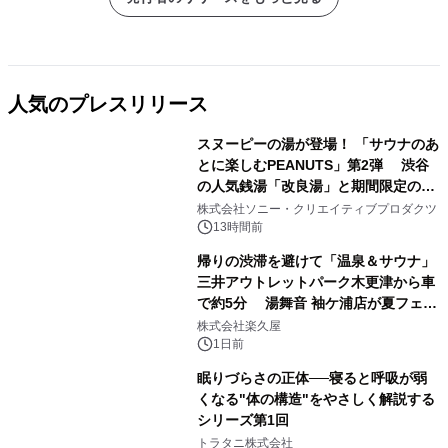
人気のプレスリリース
スヌーピーの湯が登場！ 「サウナのあ
とに楽しむPEANUTS」第2弾 渋谷
の人気銭湯「改良湯」と期間限定のコ
1
ラボレーション サウナイキタイコラ
株式会社ソニー・クリエイティブプロダクツ
ボグッズも発売決定！
13時間前
帰りの渋滞を避けて「温泉＆サウナ」
三井アウトレットパーク木更津から車
で約5分 湯舞音 袖ケ浦店が夏フェア
2
メニューを提供
株式会社楽久屋
1日前
眠りづらさの正体──寝ると呼吸が弱
くなる"体の構造"をやさしく解説する
シリーズ第1回
3
トラタニ株式会社