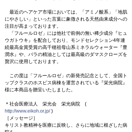
最近のヘアケア市場においては、「アミノ酸系」「地肌
にやさしい」といった言葉に象徴される天然由来成分への
注目が高まっております。
「フルールロゼ」には他社で前例の無い稀少成分『ヒュ
ウガトウキ』を配合しており、モンドセレクション4年連
続最高金賞受賞の高千穂祖母山系ミネラルウォーター『豊
潤水』や、バラの精油としては最高級のダマスクローズを
贅沢に使用しております。
この度は「フルールロゼ」の新発売記念として、全国ト
ップクラスのホスピス病棟を運営されている『栄光病院』
様に本商品を贈呈いたしました。
＊社会医療法人 栄光会 栄光病院 (
http://www.eikoh.or.jp/
)
［メッセージ］
キリスト教精神を医療に反映し、さらに地域に根ざした病