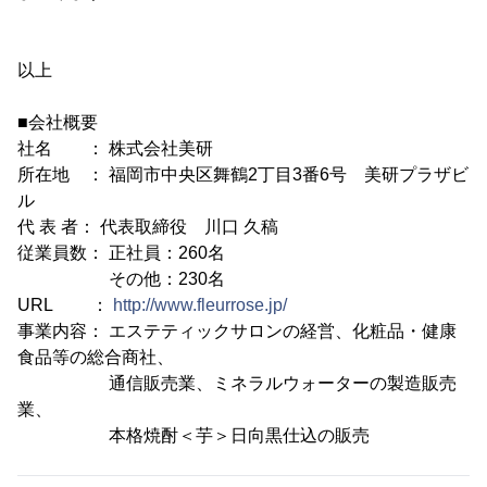
以上
■会社概要
社名 ： 株式会社美研
所在地 ： 福岡市中央区舞鶴2丁目3番6号 美研プラザビ
ル
代 表 者： 代表取締役 川口 久稿
従業員数： 正社員：260名
その他：230名
URL ：
http://www.fleurrose.jp/
事業内容： エステティックサロンの経営、化粧品・健康
食品等の総合商社、
通信販売業、ミネラルウォーターの製造販売
業、
本格焼酎＜芋＞日向黒仕込の販売