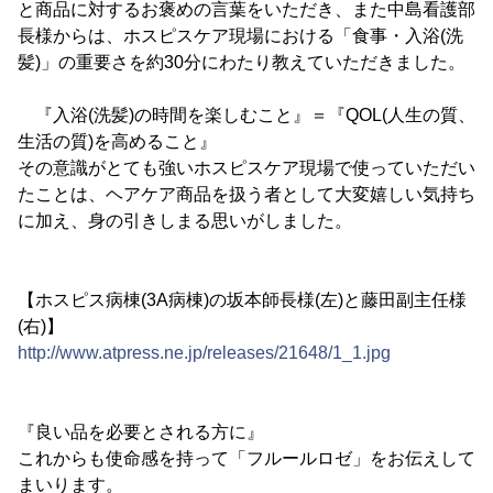
と商品に対するお褒めの言葉をいただき、また中島看護部
長様からは、ホスピスケア現場における「食事・入浴(洗
髪)」の重要さを約30分にわたり教えていただきました。
『入浴(洗髪)の時間を楽しむこと』＝『QOL(人生の質、
生活の質)を高めること』
その意識がとても強いホスピスケア現場で使っていただい
たことは、ヘアケア商品を扱う者として大変嬉しい気持ち
に加え、身の引きしまる思いがしました。
【ホスピス病棟(3A病棟)の坂本師長様(左)と藤田副主任様
(右)】
http://www.atpress.ne.jp/releases/21648/1_1.jpg
『良い品を必要とされる方に』
これからも使命感を持って「フルールロゼ」をお伝えして
まいります。