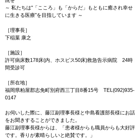
院を
～ 私たちは“「こころ」も「からだ」もともに癒され幸せ
に生きる医療”を目指しています ～
［理事長］
下稲葉 康之
［施設］
許可病床数178床(内、ホスピス50床)救急告示病院 24時
間受診可
［所在地］
福岡県粕屋郡志免町別府西三丁目8番15号 TEL(092)935-
0147
お伺いした際に、藤江副理事長様と中島看護部長様にお話
をお聞きすることができました。
藤江副理事長様からは、「患者様からも職員からも大好評
です。香りが素晴らしいと絶賛です。」