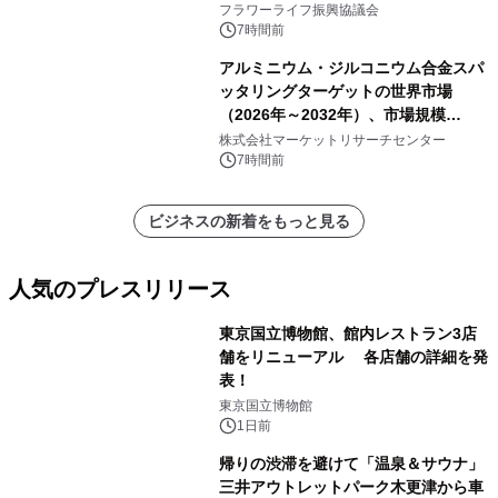
フラワーライフ振興協議会
7時間前
アルミニウム・ジルコニウム合金スパ
ッタリングターゲットの世界市場
（2026年～2032年）、市場規模
（0.995、0.999、その他）・分析レポ
株式会社マーケットリサーチセンター
ートを発表
7時間前
ビジネスの新着をもっと見る
人気のプレスリリース
東京国立博物館、館内レストラン3店
舗をリニューアル 各店舗の詳細を発
表！
1
東京国立博物館
1日前
帰りの渋滞を避けて「温泉＆サウナ」
三井アウトレットパーク木更津から車