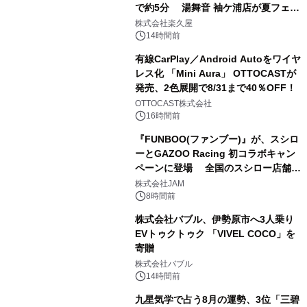
で約5分 湯舞音 袖ケ浦店が夏フェア
2
メニューを提供
株式会社楽久屋
14時間前
有線CarPlay／Android Autoをワイヤ
レス化 「Mini Aura」 OTTOCASTが
発売、2色展開で8/31まで40％OFF！
3
OTTOCAST株式会社
16時間前
『FUNBOO(ファンブー)』が、スシロ
ーとGAZOO Racing 初コラボキャン
ペーンに登場 全国のスシロー店舗で
4
GR 4車種の FUNBOO(ミニカー)付き
株式会社JAM
メニューが展開されます
8時間前
株式会社バブル、伊勢原市へ3人乗り
EVトゥクトゥク 「VIVEL COCO」を
寄贈
5
株式会社バブル
14時間前
九星気学で占う8月の運勢、3位「三碧