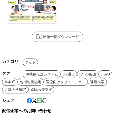
画像一括ダウンロード
カテゴリ
テック
タグ
4K映像伝送システム
5G通信
ICTの展開
LiveU
串本町
包括連携協定
医療向けソリューション
近畿大学
近畿大学病院
遠隔医療支援
シェア
配信企業へのお問い合わせ