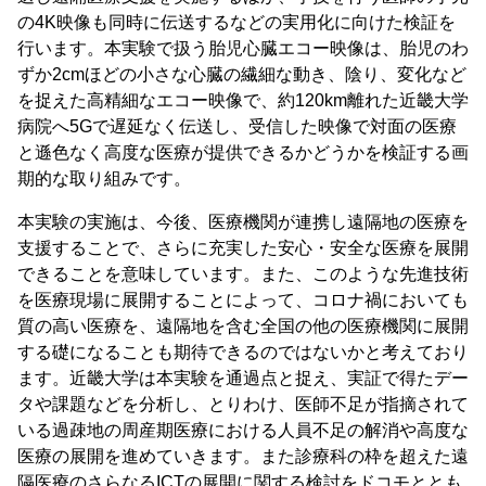
の4K映像も同時に伝送するなどの実用化に向けた検証を
行います。本実験で扱う胎児心臓エコー映像は、胎児のわ
ずか2cmほどの小さな心臓の繊細な動き、陰り、変化など
を捉えた高精細なエコー映像で、約120km離れた近畿大学
病院へ5Gで遅延なく伝送し、受信した映像で対面の医療
と遜色なく高度な医療が提供できるかどうかを検証する画
期的な取り組みです。
本実験の実施は、今後、医療機関が連携し遠隔地の医療を
支援することで、さらに充実した安心・安全な医療を展開
できることを意味しています。また、このような先進技術
を医療現場に展開することによって、コロナ禍においても
質の高い医療を、遠隔地を含む全国の他の医療機関に展開
する礎になることも期待できるのではないかと考えており
ます。近畿大学は本実験を通過点と捉え、実証で得たデー
タや課題などを分析し、とりわけ、医師不足が指摘されて
いる過疎地の周産期医療における人員不足の解消や高度な
医療の展開を進めていきます。また診療科の枠を超えた遠
隔医療のさらなるICTの展開に関する検討をドコモととも