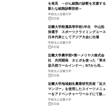
を発見 ～がん細胞の診断を支援する
新たな細胞診断技術～
学校法人近畿大学
3日前
近畿大学附属高等学校1年生 中山拓
弥選手 スポーツクライミングユース
日本代表としてアジア大会に出場
学校法人近畿大学
5日前
近畿大学農学部×第一メリヤス株式会
社 共同開発 タヒボを使った「草木
染天然ウールインナー」8/7から先行
販売
学校法人近畿大学
5日前
近畿大学地域創生農業研究所産「近大
マンゴー」を使用したスイーツメニュ
ーをアドベンチャーワールドにて販売
します パークでしか味わえない期間
学校法人近畿大学
限定スイーツを楽しんで♪
5日前