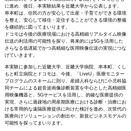
に進め、後日、本実験結果を近畿大学から公表します。
串本町は、住民の方が安心して出産・子育てができる環境
を整え、安心して移住・定住することができる環境の整備
を継続的に図ってまいります。
ドコモは今後の医療現場における高精細リアルタイム映像
伝送の利活用の可能性を探り、将来的には5Gを活用した
さらなる低遅延でかつ高精細な医用映像伝送の実現につな
げていきます。
本実験に参加した近畿大学、近畿大学病院、串本町、くし
もと町立病院とドコモは、今後、「LiveU」医療モニター
プログラムのスキームに則り、産婦人科ならびに小児科協
同チームによる超音波画像診断装置を中心とした高精細医
用映像機器と、5Gサービスを活用し、的確な医療提供の
実現、さらに過疎地の周産期医療における診断・治療にお
ける常用的な遠隔医療提供に向けた検討を進め、次世代の
医療向けソリューションの創出や、新規ビジネスモデルの
可能性を探ってまいります。