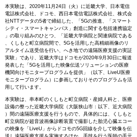
本実験は、2020年11月24日（火）に近畿大学、日本電信
電話株式会社、ドコモ、西日本電信電話株式会社、株式会
社NTTデータの5者で締結した、「5Gの推進、「スマート
シティ・スマートキャンパス」創造に関する包括連携協定
」の取り組みのひとつ、「近畿大学病院と関連病院である
、くしもと町立病院間で、5Gを活用した高精細画像のリ
アルタイム送受信を行い、へき地での遠隔医療支援の実証
実験」であり、近畿大学はドコモが2020年9月30日に報道
発表した「5Gを活用した映像伝送ソリューションの医療
機関向けモニタープログラムを提供」（以下、LiveU医療
モニタープログラム）に参画しておりそのプログラムを活
用して行います。
本実験は、串本町のくしもと町立病院・産婦人科と、医療
設備の整った近畿大学病院（大阪狭山市：以下、近大病院
）間の遠隔医療支援を行うもので、具体的には、くしもと
町立病院が超音波画像診断装置で撮影した胎児心臓エコー
の映像を「LiveU」からドコモの5G回線を介して映像を伝
送し遠隔医療支援を実施するほか、手技を行う医師の手元