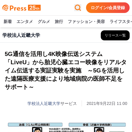
ログイン/会員登録
新着
エンタメ
グルメ
旅行
ファッション・美容
ライフスタ
学校法人近畿大学
リリース一覧
5G通信を活用し4K映像伝送システム
「LiveU」から胎児心臓エコー映像をリアルタ
イム伝送する実証実験を実施 ～5Gを活用し
た遠隔医療支援により地域病院の医師不足を
サポート～
学校法人近畿大学
サービス
2021年9月22日 11:00