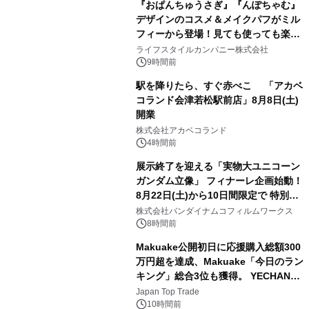
『おぱんちゅうさぎ』『んぽちゃむ』
デザインのコスメ＆メイクパフがミル
フィーから登場！見ても使っても楽し
3
い、ポップでキュートなコレクショ
ライフスタイルカンパニー株式会社
ン。
9時間前
駅を降りたら、すぐ赤べこ 「アカベ
コランド会津若松駅前店」8月8日(土)
開業
4
株式会社アカベコランド
4時間前
展示終了を迎える「実物大ユニコーン
ガンダム立像」 フィナーレ企画始動！
8月22日(土)から10日間限定で 特別映
5
像『UNICORN GUNDAM Statue ―
株式会社バンダイナムコフィルムワークス
BEYOND POSSIBILITY ―』を上映！
8時間前
Makuake公開初日に応援購入総額300
万円超を達成、Makuake「今日のラン
キング」総合3位も獲得。 YECHAN音
6
浴シンギングボウル第2弾の大型サイ
Japan Top Trade
ズ（XL・2XL・3XL）を先行販売中
10時間前