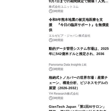
9月7日までの期間限定で開催！人気の
ゲーミングPCや高性能ノートPCなど
株式会社ユニットコム
対象iiyama PCのご購入で最大3万円分
3時間前
相当を還元
令和8年熊本地震の被災地医療を支
援 『今日の臨床サポート』を無償提
供
エルゼビア・ジャパン株式会社
3時間前
動的データ管理システム市場は、2025
年に542億米ドルと推定され、2036
Panorama Data Insights Ltd.
3時間前
格納式トノカバーの世界市場：産業チ
ェーン、構造分析、ビジネスモデルの
展望（2026-2032）
YH Research株式会社
3時間前
GienTech Japan「第1回AIサロン」