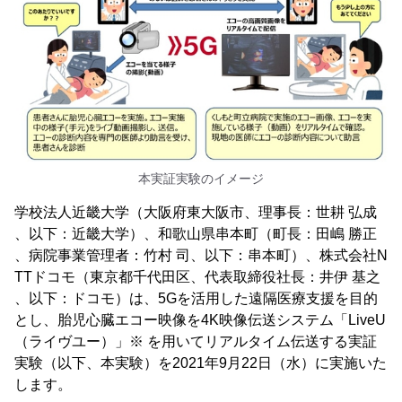
本実証実験のイメージ
学校法人近畿大学（大阪府東大阪市、理事長：世耕 弘成
、以下：近畿大学）、和歌山県串本町（町長：田嶋 勝正
、病院事業管理者：竹村 司、以下：串本町）、株式会社N
TTドコモ（東京都千代田区、代表取締役社長：井伊 基之
、以下：ドコモ）は、5Gを活用した遠隔医療支援を目的
とし、胎児心臓エコー映像を4K映像伝送システム「LiveU
（ライヴユー）」※ を用いてリアルタイム伝送する実証
実験（以下、本実験）を2021年9月22日（水）に実施いた
します。