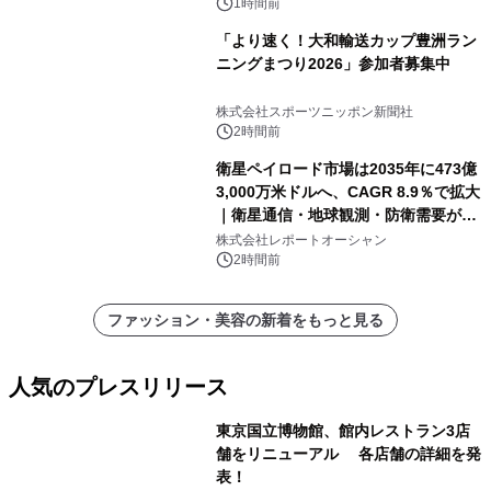
1時間前
「より速く！大和輸送カップ豊洲ラン
ニングまつり2026」参加者募集中
株式会社スポーツニッポン新聞社
2時間前
衛星ペイロード市場は2035年に473億
3,000万米ドルへ、CAGR 8.9％で拡大
｜衛星通信・地球観測・防衛需要が牽
引する次世代宇宙産業の成長戦略
株式会社レポートオーシャン
2時間前
ファッション・美容の新着をもっと見る
人気のプレスリリース
東京国立博物館、館内レストラン3店
舗をリニューアル 各店舗の詳細を発
表！
1