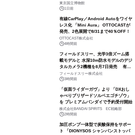
東京国立博物館
1日前
有線CarPlay／Android Autoをワイヤ
レス化 「Mini Aura」 OTTOCASTが
発売、2色展開で8/31まで40％OFF！
2
OTTOCAST株式会社
4時間前
フィールドスリー、光学3倍ズーム搭
載モデルと 水深10m防水モデルのデジ
タルカメラ2機種を8月7日発売 有効
3
約1300万画素、用途別に選べるコンデ
フィールドスリー株式会社
ジ新登場
3時間前
「仮面ライダーガヴ」より 「DXおし
ゃべりブリザードソルベエゴチゾウ」
を プレミアムバンダイで予約受付開始
4
株式会社BANDAI SPIRITS EC戦略部
2時間前
加圧ポンプ一体型で炭酸保持をサポー
ト 「DIONYSOS シャンパンストッパ