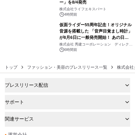
ー」を8/4発売
5
株式会社ライフエキスパート
4時間前
仮面ライダー55周年記念！オリジナル
音源を搭載した 「音声目覚まし時計」
が8月6日に一般発売開始！ あの日の
6
大興奮が今甦る
株式会社 秀建コーポレーション ディレクト
アートギャラリー
6時間前
トップ
ファッション・美容のプレスリリース一覧
株式会社
プレスリリース配信
サポート
関連サービス
•
運営会社