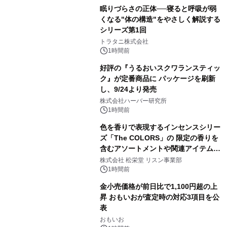
眠りづらさの正体──寝ると呼吸が弱
くなる"体の構造"をやさしく解説する
シリーズ第1回
トラタニ株式会社
1時間前
好評の『うるおいスクワランスティッ
ク』が定番商品に パッケージを刷新
し、9/24より発売
株式会社ハーバー研究所
1時間前
色を香りで表現するインセンスシリー
ズ「The COLORS」の 限定の香りを
含むアソートメントや関連アイテムを
8月6日発売
株式会社 松栄堂 リスン事業部
1時間前
金小売価格が前日比で1,100円超の上
昇 おもいおが査定時の対応3項目を公
表
おもいお