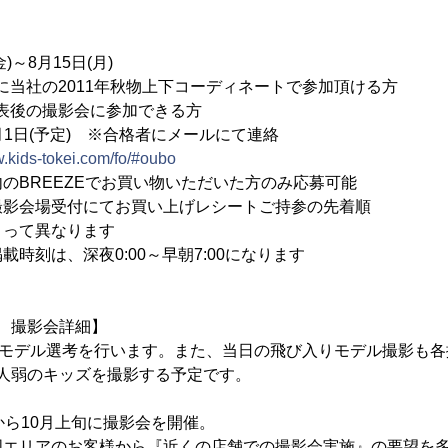
)～8月15日(月)
時に当社の2011年秋物上下コーディネートで参加頂ける方
の撮影会に参加できる方
月1日(予定) ※合格者にメールにて連絡
w.kids-tokei.com/fo/#oubo
のBREEZEでお買い物いただいた方のみ応募可能
撮影会場受付にてお買い上げレシートご持参の先着順
よって異なります
時刻は、深夜0:00～早朝7:00になります
3弾 撮影会詳細】
のモデル選考を行います。また、当日の飛び入りモデル撮影も
00人弱のキッズを撮影する予定です。
から10月上旬に撮影会を開催。
国エリアのお客様から『近くの店舗での撮影会実施』の要望を