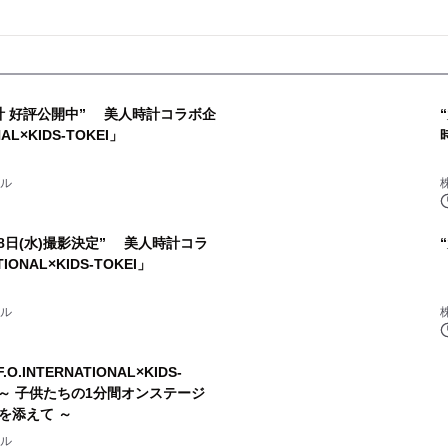
計 好評公開中” 美人時計コラボ企
AL×KIDS-TOKEI」
ナル
8日(水)撮影決定” 美人時計コラ
IONAL×KIDS-TOKEI」
ナル
INTERNATIONAL×KIDS-
開 ～ 子供たちの1分間オンステージ
を添えて ～
ナル