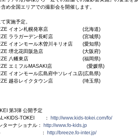
を含め全国エリアでの撮影会を開催します。
にて実施予定。
 BREEZE イオン札幌発寒店 (北海道)
 BREEZE ララガーデン長町店 (宮城県)
REEZE イオンモール木曽川キリオ店 (愛知県)
 BREEZE 堺北花田阪急店 (大阪府)
) BREEZE 八幡東店 (福岡県)
BREEZE エミフルMASAKI店 (愛媛県)
REEZE イオンモール広島府中ソレイユ店(広島県)
 BREEZE 越谷レイクタウン店 (埼玉県)
OKEI 第3弾 公開予定
NAL×KIDS-TOKEI ：
http://www.kids-tokei.com/fo/
ンターナショナル：
http://www.fo-kids.jp
公式サイト ：
http://breeze.fo-inter.jp/