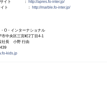
urs公式サイト ：
http://apres.fo-inter.jp/
in公式サイト ：
http://marble.fo-inter.jp/
F・O・インターナショナル
市中央区三宮町2丁目4-1
役社長 小野 行由
439
.fo-kids.jp