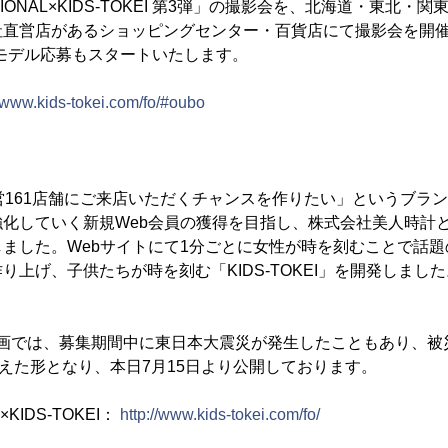
NATIONAL×KIDS-TOKEI 第3弾」の撮影会を、北海道・東北
社直営店があるショッピングセンター・百貨店にて撮影会を開
からモデル応募もスタートいたします。
//www.kids-tokei.com/fo/#oubo
営161店舗にご来店いただくチャンスを作りたい」というブラ
化していく新規Web会員の獲得を目指し、株式会社美人時計
ました。Webサイトにて1分ごとに女性が時を刻むことで話
り上げ、子供たちが時を刻む「KIDS-TOKEI」を開発しまし
 第2弾企画では、募集期間中に東日本大震災が発生したこともあり、
Iに添えた形となり、本日7月15日より公開しております。
L×KIDS-TOKEI：
http://www.kids-tokei.com/fo/