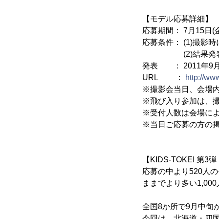
【モデル応募詳細】
応募期間： 7月15日(金
応募条件： (1)撮影
(2)結果発表後
発表 ： 2011年9
URL ：
http://ww
※撮影会当日、会場内
※飛び入り参加は、
※受付人数は会場に
※当日ご応募の方の掲載
【KIDS-TOKEI 第
応募の中より520人
ままでより多い1,0
全国8か所で9月中旬
今回は、北海道・四