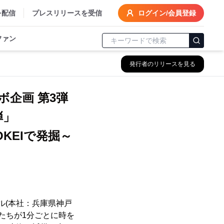
を配信
プレスリリースを受信
ログイン/会員登録
ファン
発行者のリリースを見る
ボ企画 第3弾
3弾」
KEIで発掘～
ル(本社：兵庫県神戸
たちが1分ごとに時を