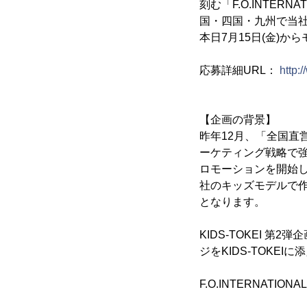
刻む「F.O.INTER
国・四国・九州で当
本日7月15日(金)
応募詳細URL：
http:
【企画の背景】
昨年12月、「全国直
ーケティング戦略で強
ロモーションを開始し
社のキッズモデルで作
となります。
KIDS-TOKEI
ジをKIDS-TOKE
F.O.INTERNATIONA