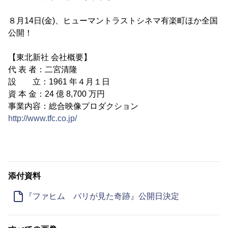
８月14日(金)、ヒューマントラストシネマ有楽町ほか全国
公開！
【東北新社 会社概要】
代 表 者：二宮清隆
設 立：1961 年４月１日
資 本 金：24 億 8,700 万円
事業内容：総合映像プロダクション
http://www.tfc.co.jp/
添付資料
『ファヒム パリが見た奇跡』公開日決定