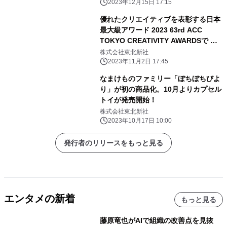
2023年12月15日 17:15
優れたクリエイティブを表彰する日本
最大級アワード 2023 63rd ACC
TOKYO CREATIVITY AWARDSで フ
ィルム部門Bカテゴリーにて 総務大臣
株式会社東北新社
賞／ACCグランプリを受賞！
2023年11月2日 17:45
なまけものファミリー「ぼちぼちびよ
り」が初の商品化。10月よりカプセル
トイが発売開始！
株式会社東北新社
2023年10月17日 10:00
発行者のリリースをもっと見る
エンタメの新着
もっと見る
藤原竜也がAIで組織の改善点を見抜