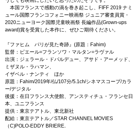
うしても映画にしたいと思ったのだそうです。
本国フランスで感動の渦を巻き起こし、FIFF 2019 ナミ
ュール国際フランコフォニー映画祭 ジュニア審査員賞・
2020ニューヨーク国際児童映画祭 長編作品(Grown-ups
award)賞を受賞した本作に、ぜひご期待ください。
『ファヒム パリが見た奇跡』(原題：Fahim)
監督：ピエール=フランソワ・マルタン=ラヴァル
出演：ジェラール・ドパルデュー、アサド・アーメッド、
ミザヌル・ラハマン、
イザベル・ナンティ ほか
原題：Fahim/2019年/仏/107分/5.1ch/シネマスコープ/カラ
ー/デジタル
後援：在日フランス大使館、アンスティチュ・フランセ日
本、ユニフランス
提供：東京テアトル、東北新社
配給：東京テアトル／STAR CHANNEL MOVIES
（C)POLO-EDDY BRIERE.