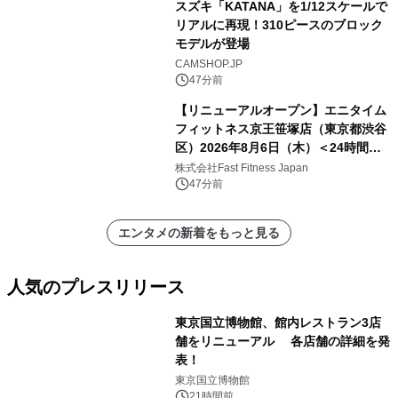
スズキ「KATANA」を1/12スケールで
リアルに再現！310ピースのブロック
モデルが登場
CAMSHOP.JP
47分前
【リニューアルオープン】エニタイム
フィットネス京王笹塚店（東京都渋谷
区）2026年8月6日（木）＜24時間年
中無休のフィットネスジム＞
株式会社Fast Fitness Japan
47分前
エンタメの新着をもっと見る
人気のプレスリリース
東京国立博物館、館内レストラン3店
舗をリニューアル 各店舗の詳細を発
表！
1
東京国立博物館
21時間前