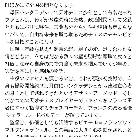
町ほかにて全国公開となります。
母国バングラデシュで天才チェス少年として有名だった
ファヒムは、わずか８歳の時に突然、政治難民として父親
とともにパリに移住。言葉も分からず住む場所も定まらな
いパリで、自由な未来を勝ち取るためチェスのチャンピオ
ンを目指すことになり…。
国籍・年齢を越えた師弟の絆、親子の愛、巡り合った友
情とともに、立ちはだかる数々の壁を明晰な頭脳で次々と
打破しながら自身の力で力強く未来を掴んでいく少年の、
実話を基にした感動の物語。
主役のファヒムを演じるのは、これが演技初挑戦で、自
身も撮影開始約３カ月前にバングラデシュから政治亡命者
の息子として逃れてきたというアサド・アーメッド。そし
てかつての天才チェスプレイヤーでファヒムをフランス王
者にすべく指導するチェスコーチを、フランスの誇る名優
ジェラール・ドパルデューが演じています。
監督は、俳優としても活躍するピエール＝フランソワ・
マルタン＝ラヴァル。この実話に大きく心を動かされ、ど