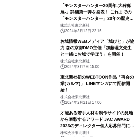
「モンスターハンター20周年-大狩猟
展-」詳細第一弾を発表！ これまでの
「モンスターハンター」20年の歴史で
生み出された 開発データを活用した体
株式会社東北新社
験型コンテンツが六本木に集結。 「モ
2024年3月12日 22:15
ンハンの20年」を味わう52日間の展覧
お城情報WEBメディア「城びと」が協
会を開催！！
力 森の京都DMO主催「加藤理文先生
と一緒にお城で学ぼう」を開催！
株式会社東北新社
2024年3月7日 15:00
東北新社初のWEBTOON作品「再会の
業(カルマ)」 LINEマンガにて配信開
始！
株式会社東北新社
2024年2月21日 17:00
才能ある若手人材を制作サイドの見地
から表彰するアワード JAC AWARD
2023のディレクター個人応募部門にて
グランプリを受賞！
株式会社東北新社