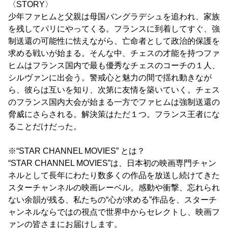
〈STORY〉
少年ファヒムと父親は母国バングラデシュを追われ、家族
を残してパリにやってくる。フランスに到着してすぐ、強
制送還の可能性に怯えながら、亡命者として政治的保護を
求める戦いが始まる。そんな中、チェスの才能を持つファ
ヒムはフランス国内で最も優秀なチェスのコーチの１人、
シルヴァンに出会う。警戒心と魅力の間で揺れ動きなが
ら、彼らは互いを知り、次第に友情を築いていく。チェス
のフランス国内大会が始まる一方でファヒムは強制送還の
脅威にさらされる。解決策はただ１つ。フランス王者にな
ることだけだった。
※“STAR CHANNEL MOVIES” とは？
“STAR CHANNEL MOVIES”は、日本初の映画専門チャン
ネルとして長年にわたり数多くの作品を放送し続けてきた
スターチャンネルの映画レーベル。感動や衝撃、忘れられ
ない余韻が残る、私たちの“心が求める”作品を、スターチ
ャンネルならではの視点で世界中からセレクトし、映画フ
ァンの皆さまにお届けします。