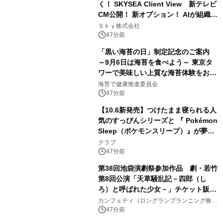
く！ SKYSEA Client View 新テレビ
CM公開！ 新オプション！ AIが組織の
業務実態を分析し労務改善を支援。 藤
Ｓｋｙ株式会社
原竜也メイキング動画公開 「もしAIが
47分前
自分を分析したら、すぐ休めと言われ
「黒い海苔の日」制定記念のご案内
る自信がある」「昨年の夏はカブトム
～9月6日は海苔を食べよう～ 東京タ
シを捕まえたり、虫と戦ったり…」
ワーで美味しい上質な海苔体験をお届
けします！
海苔で健康推進委員会
47分前
【10.6新発売】つけたまま寝られる人
気のすっぴんシリーズと 『 Pokémon
Sleep（ポケモンスリープ）』が夢の
コラボレーション！
クラブ
47分前
第38回池袋演劇祭参加作品 劇・若竹
第8回公演「天草騒乱記－四郎（し
ろ）と呼ばれた少女－」チケット販売
開始
カンフェティ（ロングランプランニング株式
会社）
47分前