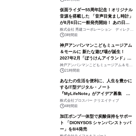
仮面ライダー55周年記念！オリジナル
音源を搭載した 「音声目覚まし時計」
が8月6日に一般発売開始！ あの日の
2
大興奮が今甦る
株式会社 秀建コーポレーション ディレクト
アートギャラリー
3時間前
神戸アンパンマンこどもミュージアム
＆モールに 新たな遊び場が誕生！
2027年2月「ぼうけんアイランド」が
3
オープン
神戸アンパンマンこどもミュージアム＆モー
ル
21時間前
あなたの生活を便利に、人生を豊かに
するIT型デジタル・ノート
『MyLifeNote』がアイデア募集 優
4
秀賞100名に1年間無償試用
株式会社プロスパー クリエイティブ
4時間前
加圧ポンプ一体型で炭酸保持をサポー
ト 「DIONYSOS シャンパンストッパ
ー」を8/4発売
5
株式会社ライフエキスパート