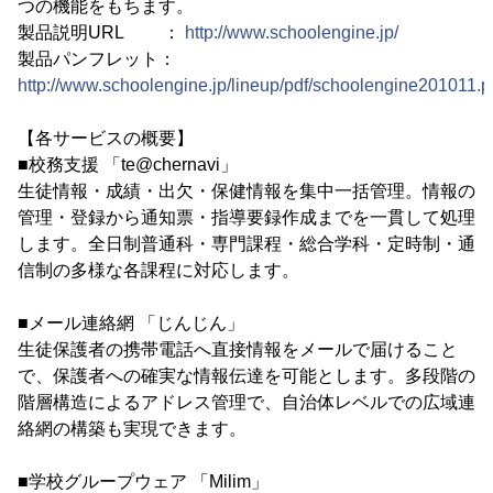
つの機能をもちます。
製品説明URL ：
http://www.schoolengine.jp/
製品パンフレット：
http://www.schoolengine.jp/lineup/pdf/schoolengine201011.p
【各サービスの概要】
■校務支援 「te@chernavi」
生徒情報・成績・出欠・保健情報を集中一括管理。情報の
管理・登録から通知票・指導要録作成までを一貫して処理
します。全日制普通科・専門課程・総合学科・定時制・通
信制の多様な各課程に対応します。
■メール連絡網 「じんじん」
生徒保護者の携帯電話へ直接情報をメールで届けること
で、保護者への確実な情報伝達を可能とします。多段階の
階層構造によるアドレス管理で、自治体レベルでの広域連
絡網の構築も実現できます。
■学校グループウェア 「Milim」