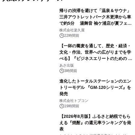
帰りの渋滞を避けて「温泉＆サウナ」
三井アウトレットパーク木更津から車
で約5分 湯舞音 袖ケ浦店が夏フェア
1
メニューを提供
株式会社楽久屋
22時間前
【一杯の蕎麦を通して、歴史・経済・
文化・作法、世界への広がりまでを学
べる】『ビジネスエリートのための 教
2
養としての蕎麦』2026年8月25日
あさ出版
（火）発売
3時間前
進化したトータルステーションのエン
トリーモデル 『GM-120シリーズ』を
発売
3
株式会社トプコン
19時間前
【2026年8月版】ふるさと納税でもら
える『焼酎』の還元率ランキングを発
表
4