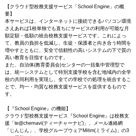
【クラウド型校務支援サービス「School Engine」の概
要】
本サービスは、インターネットに接続できるパソコン環境
さえあれば1校単独でも直ちにサービスの利用が可能な月
額定額・低額の統合校務支援サービスです。これによっ
て、教員の負担を低減し、生徒・保護者と向き合う時間を
増やすとともに、安全で信頼性の高いシステムの下で質の
高い教育を目指すものです。
また、自治体(教育委員会)センターの一括集中管理型で
は、統一システムとして特別支援学校を含む地域内の全学
校の共同利用を実現し、全ての学校での処理を統合するこ
とで、均一・均質な校務支援サービスを提供するもので
す。
【『School Engine』の機能】
クラウド型校務支援サービス『School Engine』は校務支
援「te@chernavi(ティーチャーナビ)」、メール連絡網
「じんじん」、学校グループウェアMilim(ミライム)」の3