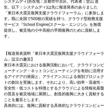
システムディ(所在地：京都市中京区、代表者：堂山 道
生、以下：システムディ)は先に報道発表のありました
「東日本大震災復興支援クラウドフォーラム」に参加しま
す。既に全国で500校の実績を持つ、クラウド型校務支援
サービス『School Engine(スクール・エンジン)』を無償
提供し、被災地の小中高校の早期復興のために貢献しま
す。
【報道発表資料「東日本大震災復興支援クラウドフォーラ
ム」設立の趣旨】
東日本大震災における復興活動において、クラウドコンピ
ューティング・ネットコンピューティングを有効に活用す
るアイデアの発掘と、アライアンスによる個別プロジェク
トの創出を実施します。それにより、高い効率・迅速性・
安全性・低コストを特徴とするクラウドによる情報化基盤
の普及を被災地域に展開し、創造的復興に大きく貢献する
ことを趣旨とします。
具体的には、復興に貢献する具体的なクラウドコンピュー