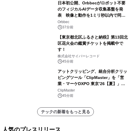
日本初公開、Orbbecがロボット不要
のフィジカルAIデータ収集基盤を発
表 映像と動作を1ミリ秒以内で同
期、約200グラムの試作機をROSCon
Orbbec
JP 2026で実演
37分前
【東京都北区ふるさと納税】第13回北
区花火会の鑑賞チケットを掲載中で
す！
株式会社サイバーレコード
45分前
アットクリッピング、統合分析クリッ
ピングツール「ClipMaster」を「営
業・マーケDXPO 東京’26【夏】」に
出展
ClipMaster
45分前
テックの新着をもっと見る
人気のプレスリリース