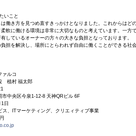
たいこと
スは働き方を見つめ直すきっかけとなりました。これからはど
て柔軟に働ける環境は非常に大切なものと考えています。一方
所有しているオーナーの方々の大きな負担となっております。
の負担を解決し、場所にとらわれず自由に働くことができる社
ファルコ
役 植村 福太郎
1
泉1-12-8 天神QRビル 6F
月1日
ービス、ITマーケティング、クリエィティブ事業
0円
co.co.jp