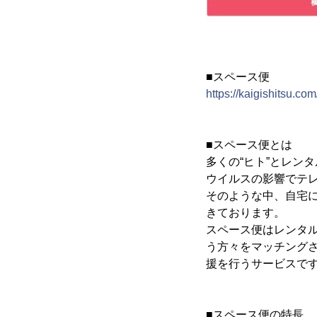
■スペース便
https://kaigishitsu.com
■スペース便とは
多くの“ヒト”とレン
ウイルスの影響でテ
そのような中、自宅
きております。
スペース便はレンタ
う方々をマッチング
援を行うサービスで
■スペース便の特長