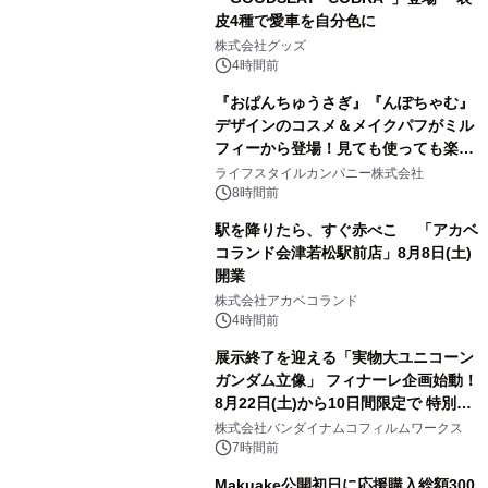
皮4種で愛車を自分色に
2
株式会社グッズ
4時間前
『おぱんちゅうさぎ』『んぽちゃむ』
デザインのコスメ＆メイクパフがミル
フィーから登場！見ても使っても楽し
3
い、ポップでキュートなコレクショ
ライフスタイルカンパニー株式会社
ン。
8時間前
駅を降りたら、すぐ赤べこ 「アカベ
コランド会津若松駅前店」8月8日(土)
開業
4
株式会社アカベコランド
4時間前
展示終了を迎える「実物大ユニコーン
ガンダム立像」 フィナーレ企画始動！
8月22日(土)から10日間限定で 特別映
5
像『UNICORN GUNDAM Statue ―
株式会社バンダイナムコフィルムワークス
BEYOND POSSIBILITY ―』を上映！
7時間前
Makuake公開初日に応援購入総額300