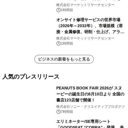
表
株式会社マーケットリサーチセンター
1時間前
オンサイト修理サービスの世界市場
（2026年～2032年）、市場規模（溶
接・金属修復、研削・仕上げ、アライ
メント、その他）・分析レポートを発
株式会社マーケットリサーチセンター
表
1時間前
ビジネスの新着をもっと見る
人気のプレスリリース
PEANUTS BOOK FAIR 2026が スヌ
ーピーの誕生日の8月10日より 全国の
書店123店舗で開催！
1
株式会社ソニー・クリエイティブプロダクツ
7時間前
エリミネーター/SE専用シート
「GOODSEAT “COBRA”」登場 表