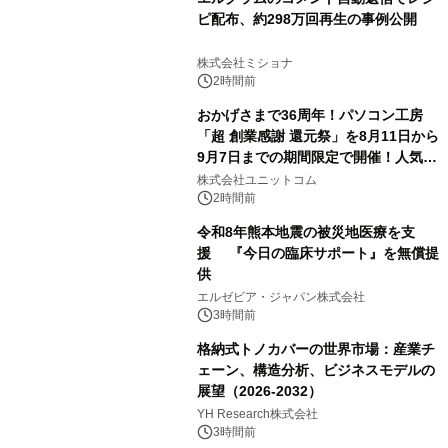
ピ配布、約298万回再生の事例公開
株式会社ミショナ
2時間前
おかげさまで36周年！パソコン工房
「超 創業感謝 還元祭」を8月11日から
9月7日までの期間限定で開催！人気の
ゲーミングPCや高性能ノートPCなど
株式会社ユニットコム
対象iiyama PCのご購入で最大3万円分
2時間前
相当を還元
令和8年熊本地震の被災地医療を支
援 『今日の臨床サポート』を無償提
供
エルゼビア・ジャパン株式会社
3時間前
格納式トノカバーの世界市場：産業チ
ェーン、構造分析、ビジネスモデルの
展望（2026-2032）
YH Research株式会社
3時間前