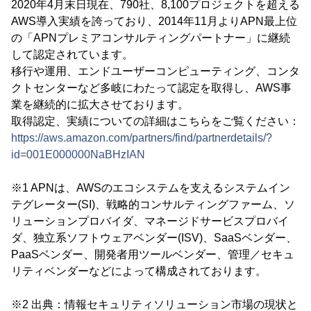
2020年4月末日現在、790社、8,100プロジェクトを超える
AWS導入実績を誇っており、2014年11月よりAPN最上位
の「APNプレミアコンサルティングパートナー」に継続
して認定されています。
移行や運用、エンドユーザーコンピューティング、コンタ
クトセンターなど多岐にわたって認定を取得し、AWS事
業を継続的に拡大させております。
取得認定、実績についての詳細はこちらをご覧ください：
https://aws.amazon.com/partners/find/partnerdetails/?
id=001E000000NaBHzIAN
※1 APNは、AWSのエコシステムを支えるシステムイン
テグレーター(SI)、戦略的コンサルティングファーム、ソ
リューションプロバイダ、マネージドサービスプロバイ
ダ、独立系ソフトウェアベンダー(ISV)、SaaSベンダー、
PaaSベンダー、開発者用ツールベンダー、管理／セキュ
リティベンダーなどによって構成されております。
※2 出典：情報セキュリティソリューション市場の現状と