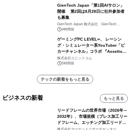
GienTech Japan「第1回AIサロン」
開催 第2回は8月28日に社外参加者
も募集
GienTech Japan 株式会社、GienTech
Consulting Japan 株式会社
4時間前
ゲーミングPC LEVEL∞、 レーシン
グ・シミュレーター系YouTuber「ピ
カーチャンネル」コラボ 『Assetto
Corsa EVO』推奨パソコン販売中
株式会社ユニットコム
5時間前
テックの新着をもっと見る
ビジネスの新着
もっと見る
リードフレームの世界市場（2026年～
2032年）、市場規模（プレス加工リー
ドフレーム、エッチング加工リードフ
レーム）・分析レポートを発表
株式会社マーケットリサーチセンター