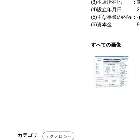
(3)本店所在地 ：東京
(4)設立年月日 ：2
(5)主な事業の内容
(6)資本金 ：9
すべての画像
カテゴリ
テクノロジー