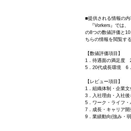
■提供される情報の内
『Vorkers』で
の8つの数値評価と1
ちらの情報を閲覧す
【数値評価項目】
1．待遇面の満足度 
5．20代成長環境 
【レビュー項目】
1．組織体制・企
3．入社理由・入社
5．ワーク・ライフ
7．成長・キャリ
9．業績動向(強み・