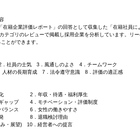
容
は、「在籍企業評価レポート」の回答として収集した「在籍社員
0カテゴリのレビューで掲載し採用企業を分析しています。リ
ることができます。
2．社員の士気 3．風通しのよさ 4．チームワーク
6．人材の長期育成 7．法令遵守意識 8．評価の適正感
業文化 2．年収・待遇・福利厚生
後ギャップ 4．モチベーション・評価制度
・バランス 6．女性の働きやすさ
ア開発 8．退職検討理由
弱み・展望) 10．経営者への提言