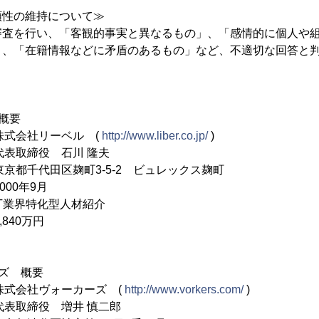
頼性の維持について≫
審査を行い、「客観的事実と異なるもの」、「感情的に個人や
」、「在籍情報などに矛盾のあるもの」など、不適切な回答と
概要
式会社リーベル (
http://www.liber.co.jp/
)
表取締役 石川 隆夫
東京都千代田区麹町3-5-2 ビュレックス麹町
000年9月
IT業界特化型人材紹介
840万円
ズ 概要
式会社ヴォーカーズ (
http://www.vorkers.com/
)
表取締役 増井 慎二郎