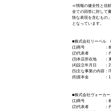
≪情報の健全性と信
全ての回答に対して
快な表現を含むもの
となっています。
■株式会社リーベル 
(1)商号 ：株
(2)代表者 ：代
(3)本店所在地 ：
(4)設立年月日 ：2
(5)主な事業の内容：
(6)資本金 ：1,
■株式会社ヴォーカー
(1)商号 ：株
(2)代表者 ：代