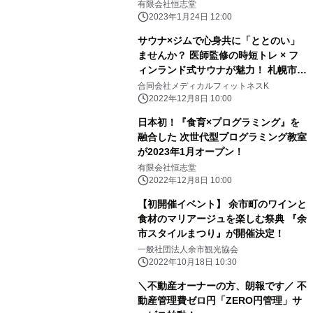
結
有限会社恒志堂
2023年1月24日 12:00
サウナ×ジムで心身共に「ととのい」
ませんか？ 医師監修の時短トレ × フ
ィンランド式サウナが魅力！ 札幌市の
フィットネスジムで1周年記念キャン
合同会社メディカルフィットネスK
ペーンを実施
2022年12月8日 10:00
日本初！『食育×プログラミング』を
融合した 次世代型プログラミング教室
が2023年1月オープン！
有限会社恒志堂
2022年12月8日 10:00
【初開催イベント】 余市町のワインと
食材のマリアージュを楽しむ祭典 『余
市スタイルまつり』が開催決定！
一般社団法人余市観光協会
2022年10月18日 10:30
＼不動産オーナーの方、朗報です／ 不
動産管理費ゼロ円「ZERO円管理」サ