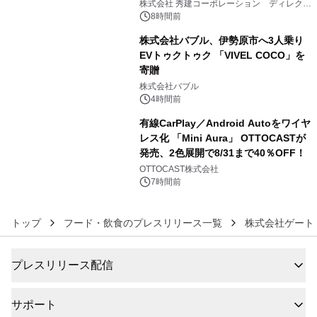
大興奮が今甦る
株式会社 秀建コーポレーション ディレクト
アートギャラリー
8時間前
株式会社バブル、伊勢原市へ3人乗り
EVトゥクトゥク 「VIVEL COCO」を
寄贈
5
株式会社バブル
4時間前
有線CarPlay／Android Autoをワイヤ
レス化 「Mini Aura」 OTTOCASTが
発売、2色展開で8/31まで40％OFF！
6
OTTOCAST株式会社
7時間前
トップ
フード・飲食のプレスリリース一覧
株式会社ゲート
プレスリリース配信
サポート