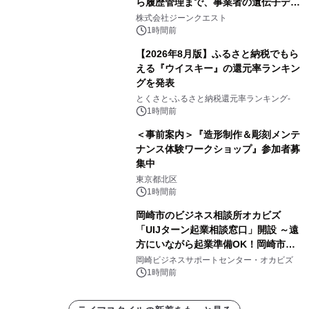
ら履歴管理まで、事業者の遺伝子デー
タ活用を支援
株式会社ジーンクエスト
1時間前
【2026年8月版】ふるさと納税でもら
える『ウイスキー』の還元率ランキン
グを発表
とくさと-ふるさと納税還元率ランキング-
1時間前
＜事前案内＞『造形制作＆彫刻メンテ
ナンス体験ワークショップ』参加者募
集中
東京都北区
1時間前
岡崎市のビジネス相談所オカビズ
「UIJターン起業相談窓口」開設 ～遠
方にいながら起業準備OK！岡崎市を
挑戦者があつまるまちに～
岡崎ビジネスサポートセンター・オカビズ
1時間前