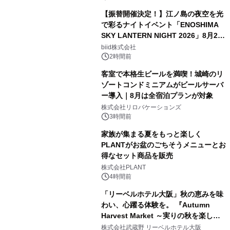
【振替開催決定！】江ノ島の夜空を光
で彩るナイトイベント「ENOSHIMA
SKY LANTERN NIGHT 2026」8月22
日(土)振替開催＆受付スタート！
biid株式会社
2時間前
客室で本格生ビールを満喫！城崎のリ
ゾートコンドミニアムがビールサーバ
ー導入｜8月は全宿泊プランが対象
株式会社リロバケーションズ
3時間前
家族が集まる夏をもっと楽しく
PLANTがお盆のごちそうメニューとお
得なセット商品を販売
株式会社PLANT
4時間前
「リーベルホテル大阪」秋の恵みを味
わい、心躍る体験を。 『Autumn
Harvest Market ～実りの秋を楽しむ
ディナー&スイーツビュッフェ～』を9
株式会社武蔵野 リーベルホテル大阪