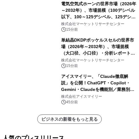
カー検査、多項目バイオマーカー検
電気空気式ホーンの世界市場（2026年
査）・分析レポートを発表
～2032年）、市場規模（100デシベル
以下、100～125デシベル、125デシベ
ル以上）・分析レポートを発表
株式会社マーケットリサーチセンター
15分前
単結晶DKDPポッケルスセルの世界市
場（2026年～2032年）、市場規模
（大口径、小口径）・分析レポートを
発表
株式会社マーケットリサーチセンター
15分前
アイスマイリー、「Claude徹底解
説」を公開！ChatGPT・Copilot・
Gemini・Claudeを機能別／業務別に
比較―自社に合う生成AIの選び方がわ
株式会社アイスマイリー
かる実践ガイド
45分前
ビジネスの新着をもっと見る
人気のプレスリリース