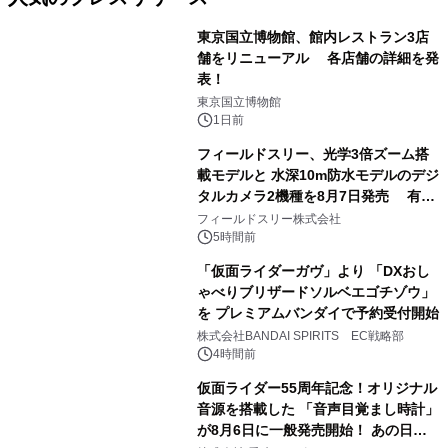
東京国立博物館、館内レストラン3店
舗をリニューアル 各店舗の詳細を発
表！
1
東京国立博物館
1日前
フィールドスリー、光学3倍ズーム搭
載モデルと 水深10m防水モデルのデジ
タルカメラ2機種を8月7日発売 有効
2
約1300万画素、用途別に選べるコンデ
フィールドスリー株式会社
ジ新登場
5時間前
「仮面ライダーガヴ」より 「DXおし
ゃべりブリザードソルベエゴチゾウ」
を プレミアムバンダイで予約受付開始
3
株式会社BANDAI SPIRITS EC戦略部
4時間前
仮面ライダー55周年記念！オリジナル
音源を搭載した 「音声目覚まし時計」
が8月6日に一般発売開始！ あの日の
4