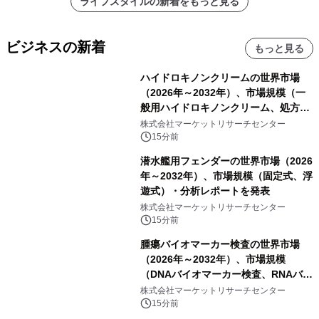
ライフスタイルの新着をもっと見る
ビジネスの新着
もっと見る
ハイドロキノンクリームの世界市場
（2026年～2032年）、市場規模（一
般用ハイドロキノンクリーム、処方用
ハイドロキノンクリーム）・分析レポ
株式会社マーケットリサーチセンター
ートを発表
15分前
潜水艦用フェンダーの世界市場（2026
年～2032年）、市場規模（固定式、浮
遊式）・分析レポートを発表
株式会社マーケットリサーチセンター
15分前
腫瘍バイオマーカー検査の世界市場
（2026年～2032年）、市場規模
（DNAバイオマーカー検査、RNAバイ
オマーカー検査、タンパク質バイオマ
株式会社マーケットリサーチセンター
ーカー検査、細胞ベースのバイオマー
15分前