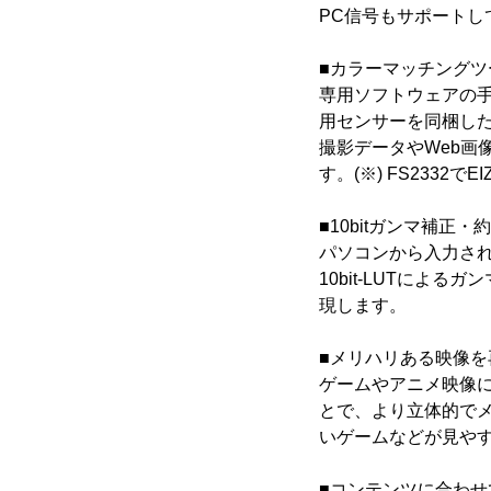
PC信号もサポートし
■カラーマッチングツール
専用ソフトウェアの
用センサーを同梱し
撮影データやWeb画
す。(※) FS2332で
■10bitガンマ補正・
パソコンから入力されたR
10bit-LUTに
現します。
■メリハリある映像を再現
ゲームやアニメ映像に
とで、より立体的でメ
いゲームなどが見や
■コンテンツに合わ