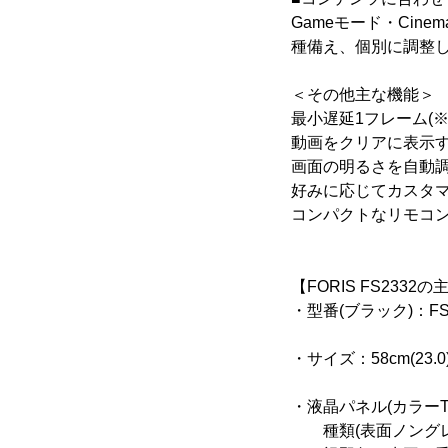
Gameモード・Cin
種備え、個別に調整し
＜その他主な機能＞
最小遅延1フレーム(
動画をクリアに表示
画面の明るさを自動調整す
好みに応じてカスタ
コンパクトなリモコ
【FORIS FS2332
・型番(ブラック)：FS2
・サイズ：58cm(23.0
・液晶パネル(カラーT
種類(表面ノングレア