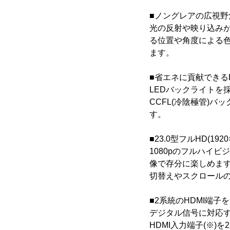
■ノングレアの広視野
光の反射や映り込みが
る位置や角度による
ます。
■省エネに貢献できる
LEDバックライトを
CCFL(冷陰極管)
す。
■23.0型フルHD(192
1080pのフルハイ
像で存分に楽しめま
切替えやスクロール
■2系統のHDMI端子
デジタル信号に対応する
HDMI入力端子(※