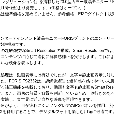
マート・レゾリューション)」を搭載した23.0型カラー液晶モニター「EIZ
年7月15日(金)より発売します。(価格はオープン。)
は標準価格を定めていません。参考価格：EIZOダイレクト販売価格
2は、エンターテインメント液晶モニターFORISブランドのエントリー
た後継機種です。
像技術Smart Resolutionの搭載。Smart Resolutio
るコンテンツに応じて適切に解像感補正を実行します。これに
れいな映像を表示します。
像処理は、動画表示には有効でしたが、文字や静止画表示に対
。FORIS FS2332は、超解像処理で違和感を感じやすい人
補正機能を搭載しており、動画も文字も静止画もSmart Resol
す。また、画像の前景・背景も判断しているため、奥行きのあ
を実施し、実世界に近い自然な映像を再現できます。
角がよく、目が疲れにくいノングレアのIPSパネルを採用。
syPIXを併用することで、デジタルフォトを楽しむ用途に最適です