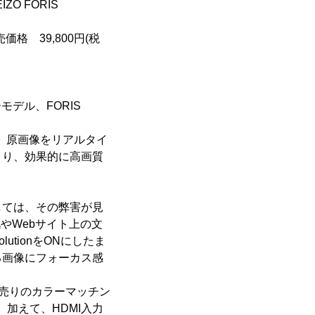
O FORIS
 39,800円(税
モデル、FORIS
nでは、原画像をリアルタイ
より、効果的に高画質
しては、その弊害が見
肌やWebサイト上の文
utionをONにしたま
る画像にフォーカス感
別売りのカラーマッチン
。加えて、HDMI入力