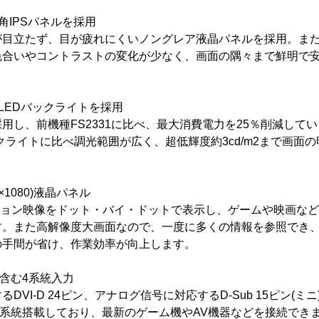
角IPSパネルを採用
目立たず、目が疲れにくいノングレア液晶パネルを採用。また
色合いやコントラストの変化が少なく、画面の隅々まで鮮明で
LEDバックライトを採用
採用し、前機種FS2331に比べ、最大消費電力を25％削減して
バックライトに比べ調光範囲が広く、超低輝度約3cd/m2まで画面
0×1080)液晶パネル
ビジョン映像をドット・バイ・ドットで表示し、ゲームや映画な
す。また高解像度大画面なので、一度に多くの情報を参照でき
の手間が省け、作業効率が向上します。
を含む4系統入力
DVI-D 24ピン、アナログ信号に対応するD-Sub 15ピン(ミ
)を2系統搭載しており、最新のゲーム機やAV機器などを接続できま