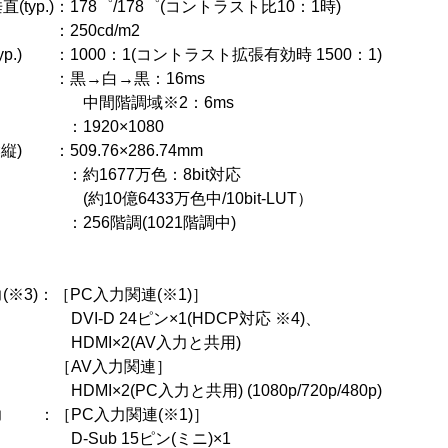
p.)：178゜/178゜(コントラスト比10：1時)
 ：250cd/m2
.) ：1000：1(コントラスト拡張有効時 1500：1)
) ：黒→白→黒：16ms
域※2：6ms
：1920×1080
：509.76×286.74mm
1677万色：8bit対応
33万色中/10bit-LUT）
56階調(1021階調中)
3)：［PC入力関連(※1)］
4ピン×1(HDCP対応 ※4)、
2(AV入力と共用)
入力関連］
入力と共用) (1080p/720p/480p)
：［PC入力関連(※1)］
15ピン(ミニ)×1