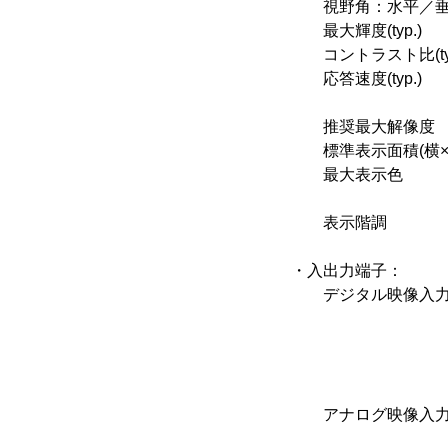
視野角：水平／垂直(ty
最大輝度(typ.)
コントラスト比(typ
応答速度(typ.
中間階調
推奨最大解像度 
標準表示面積(横×縦) 
最大表示色 ：約
(約10億64
表示階調 ：2
・入出力端子：
デジタル映像入力(※
DVI-D 2
HDMI×
［AV
HDMI×2(PC
アナログ映像入力 
D-Sub 