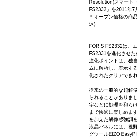
Resolution(ス
FS2332」を2011
＊オープン価格の商品
込)
FORIS FS233
FS2331を進化させ
進化ポイントは、独自の超解
ムに解析し、表示す
化されたクリアでき
従来の一般的な超解
られることがありました
字などに処理を和らげる
まで快適に楽しめま
を加えた解像感強調
液晶パネルには、視野
グツールEIZO Ea