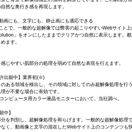
の自然な奥行き感を再現します。
、動画にも、文字にも、静止画にも適応できる
ことで、一般的な超解像では弊害の起こりやすいWebサイト
Resolution」をオンにしたままでクリアかつ自然に表示します。都
しめます。
を感じやすい肌部分の処理を弱めて自然な表現を行えます。
許出願中】業界初(※)
きのある領域を検出し、その領域に対してのみ超解像処理を行
処理が不要な場合に有効です。
月時点のコンピュータ用カラー液晶モニターにおいて。当社調べ。
願中】
部分を判別し、超解像処理を和らげます。一般的な超解像処理
なく、動画像と文字の混在したWebサイト上のコンテンツも