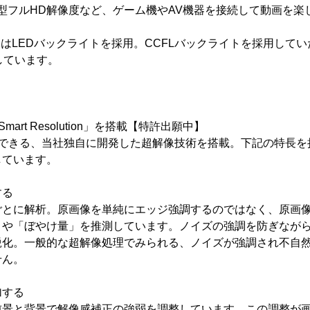
.0型フルHD解像度など、ゲーム機やAV機器を接続して動画を
。
2332はLEDバックライトを採用。CCFLバックライトを採用し
しています。
art Resolution」を搭載【特許出願中】
整できる、当社独自に開発した超解像技術を搭載。下記の特長を
しています。
する
ごとに解析。原画像を単純にエッジ強調するのではなく、原画
」や「ぼやけ量」を推測しています。ノイズの強調を防ぎなが
鋭化。一般的な超解像処理でみられる、ノイズが強調され不自
せん。
加する
前景と背景で解像感補正の強弱を調整しています。この調整が