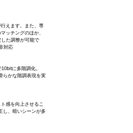
が行えます。また、専
のマッチングのほか、
定した調整が可能で
続非対応
10bitに多階調化。
、滑らかな階調表現を実
スト感を向上させるこ
補正し、暗いシーンが多