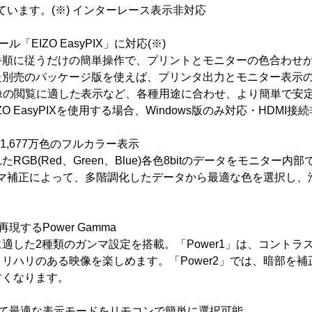
ています。(※) インターレース表示非対応
「EIZO EasyPIX」に対応(※)
手順に従うだけの簡単操作で、プリントとモニターの色合わせ
た別売のパッケージ版を使えば、プリンタ出力とモニター表示
像の閲覧に適した表示など、各種用途に合わせ、より簡単で安
EIZO EasyPIXを使用する場合、Windows版のみ対応・HDMI接
約1,677万色のフルカラー表示
GB(Red、Green、Blue)各色8bitのデータをモニター内部で
よるガンマ補正によって、多階調化したデータから最適な色を選択し
するPower Gamma
適した2種類のガンマ設定を搭載。「Power1」は、コントラ
リハリのある映像を楽しめます。「Power2」では、暗部を
すくなります。
せて最適な表示モードをリモコンで簡単に選択可能