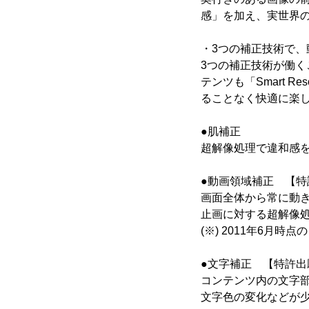
感」を加え、実世界
・3つの補正技術で
3つの補正技術が働く
テンツも「Smart 
ることなく快適に楽
●肌補正
超解像処理で違和感
●動画領域補正 【特
画面全体から常に動
止画に対する超解像
(※) 2011年6
●文字補正 【特許出
コンテンツ内の文字
文字色の変化などが少