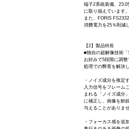
端子2系統装備、23
に取り揃えています
また、FORIS FS
消費電力を25％削減
【2】製品特長
■独自の超解像技術「Sm
お好みで5段階に調
処理での弊害を解決
・ノイズ成分を推定
入力信号をフレーム
まれる「ノイズ成分
に補正し、画像を鮮
与えることがありま
・フォーカス感を追
奥行きのある画像の