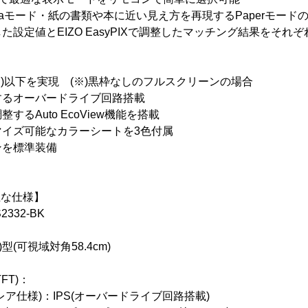
emaモード・紙の書類や本に近い見え方を再現するPaperモードの
た設定値とEIZO EasyPIXで調整したマッチング結果をそれ
※)以下を実現 (※)黒枠なしのフルスクリーンの場合
するオーバードライブ回路搭載
るAuto EcoView機能を搭載
マイズ可能なカラーシートを3色付属
ンを標準装備
の主な仕様】
332-BK
)型(可視域対角58.4cm)
FT)：
仕様)：IPS(オーバードライブ回路搭載)