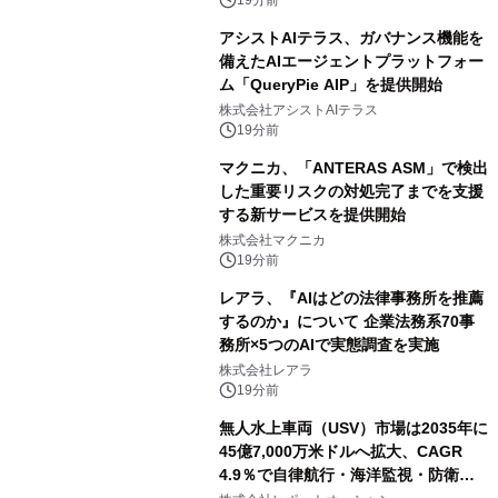
アシストAIテラス、ガバナンス機能を
備えたAIエージェントプラットフォー
ム「QueryPie AIP」を提供開始
株式会社アシストAIテラス
19分前
マクニカ、「ANTERAS ASM」で検出
した重要リスクの対処完了までを支援
する新サービスを提供開始
株式会社マクニカ
19分前
レアラ、『AIはどの法律事務所を推薦
するのか』について 企業法務系70事
務所×5つのAIで実態調査を実施
株式会社レアラ
19分前
無人水上車両（USV）市場は2035年に
45億7,000万米ドルへ拡大、CAGR
4.9％で自律航行・海洋監視・防衛用
途の導入が加速