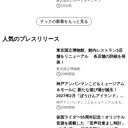
株式会社レポートオーシャン
19分前
テックの新着をもっと見る
人気のプレスリリース
東京国立博物館、館内レストラン3店
舗をリニューアル 各店舗の詳細を発
表！
1
東京国立博物館
20時間前
神戸アンパンマンこどもミュージアム
＆モールに 新たな遊び場が誕生！
2027年2月「ぼうけんアイランド」が
2
オープン
神戸アンパンマンこどもミュージアム＆モー
ル
20時間前
仮面ライダー55周年記念！オリジナル
音源を搭載した 「音声目覚まし時計」