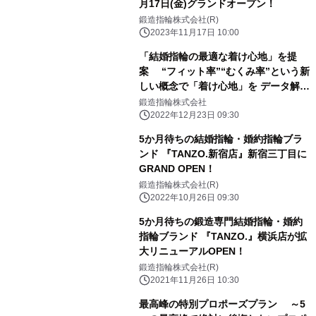
月17日(金)グランドオープン！
鍛造指輪株式会社(R)
2023年11月17日 10:00
「結婚指輪の最適な着け心地」を提
案 “フィット率”“むくみ率”という新
しい概念で「着け心地」を データ解析
する『入籍指輪(R)システム』を開発
鍛造指輪株式会社
2022年12月23日 09:30
5か月待ちの結婚指輪・婚約指輪ブラ
ンド 『TANZO.新宿店』新宿三丁目に
GRAND OPEN！
鍛造指輪株式会社(R)
2022年10月26日 09:30
5か月待ちの鍛造専門結婚指輪・婚約
指輪ブランド 『TANZO.』横浜店が拡
大リニューアルOPEN！
鍛造指輪株式会社(R)
2021年11月26日 10:30
最高峰の特別プロポーズプラン ～5