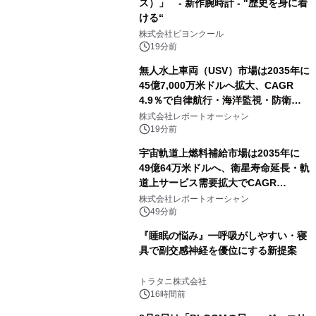
ス）」 - 新作腕時計 - "歴史を身に着
ける“
株式会社ビヨンクール
19分前
無人水上車両（USV）市場は2035年に
45億7,000万米ドルへ拡大、CAGR
4.9％で自律航行・海洋監視・防衛用
途の導入が加速
株式会社レポートオーシャン
19分前
宇宙軌道上燃料補給市場は2035年に
49億64万米ドルへ、衛星寿命延長・軌
道上サービス需要拡大でCAGR
12.70%の成長を実現
株式会社レポートオーシャン
49分前
『睡眠の悩み』━呼吸がしやすい・寝
具で副交感神経を優位にする新提案
トラタニ株式会社
16時間前