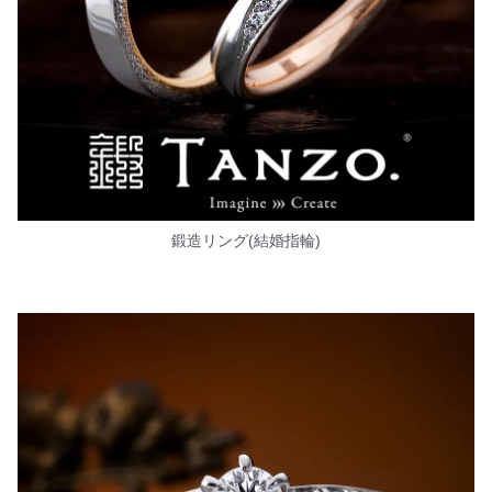
鍛造リング(結婚指輪)