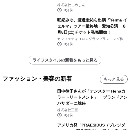
いかくんおむすび」発売
株式会社こめしん
19分前
咲妃みゆ、渡邊圭祐ら出演『Yerma イ
ェルマ』ツアー最終地・愛知公演 ８
月8日(土)チケット発売開始！
カンフェティ（ロングランプランニング株式
会社）
19分前
ライフスタイルの新着をもっと見る
ファッション・美容の新着
もっと見る
田中律子さんが「テンスター Henaカ
ラートリートメント」 ブランドアン
バサダーに就任
株式会社三宝
19分前
アメリカ発「PRAESIDUS（プレジダ