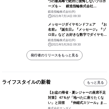
つの最高峰で絶対に後悔しないプロポ
ーズを～ 鍛造指輪株式会社
TANZO.× ホテル インターコンチネン
鍛造指輪株式会社(R)
タル 東京ベイ
2021年7月14日 09:30
メッセージダイヤモンドフェア 『お
名前』『誕生日』『メッセージ』『ゾ
ロ目』など お好きな数字でダイヤモン
ドのカラット数指定ができます！
鍛造指輪株式会社(R)
2021年5月26日 09:30
発行者のリリースをもっと見る
ライフスタイルの新着
もっと見る
【お盆の帰省・夏レジャーの座席不足
対策】 47％が「地べたに座りたくな
い」と回答 『伸縮式スツール』まと
め買いキャンペーンを8/6開始
株式会社テンダイ