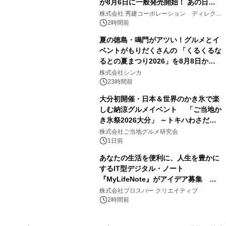
が8月6日に一般発売開始！ あの日の
3
大興奮が今甦る
株式会社 秀建コーポレーション ディレクト
アートギャラリー
2時間前
夏の徳島・鳴門がアツい！グルメとイ
ベントがもりだくさんの 「くるくるな
るとの夏まつり2026」を8月8日から9
4
日間開催 ～夏限定メニューや大抽選
株式会社シンカ
会、大学芋スティックの振る舞いも～
23時間前
大分初開催・日本＆世界のかき氷で楽
しむ納涼グルメイベント 「ご当地か
き氷祭2026大分」 ～トキハわさだタ
5
ウンで8月21日～31日まで11日間限定
株式会社ご当地グルメ研究会
開催～
1日前
あなたの生活を便利に、人生を豊かに
するIT型デジタル・ノート
『MyLifeNote』がアイデア募集 優
6
秀賞100名に1年間無償試用
株式会社プロスパー クリエイティブ
2時間前