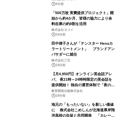
4分前
「500万枚 実費提供プロジェクト」開
始から約4か月、皆様の協力により余
剰在庫の約8割を活用
株式会社ヨコイ
19分前
田中律子さんが「テンスター Henaカ
ラートリートメント」 ブランドアン
バサダーに就任
株式会社三宝
19分前
【月4,950円】オンライン英会話アレ
バ、 夜21時～24時時限定の英会話を
提供開始！ 独自の運営体制で「夜の予
約取れない問題」を解決
教育開発出版株式会社
19分前
地元の「もったいない」を新しい価値
に 株式会社こめしんが北海道厚岸翔
洋高校の生徒と共同開発 「カレー＆