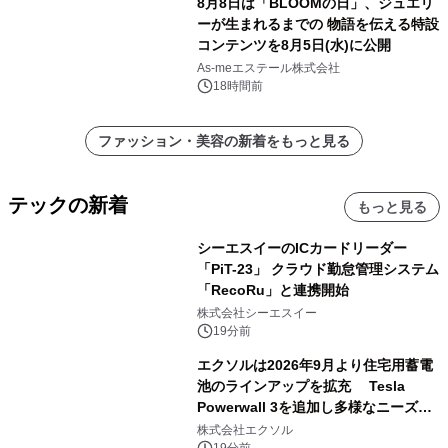
8月8日は「BLOOMの日」、ジュエリ
ーが生まれるまでの 物語を伝える特設
コンテンツを8月5日(水)に公開
As-meエステール株式会社
18時間前
ファッション・美容の新着をもっと見る
テックの新着
もっと見る
シーエスイーのICカードリーダー
「PiT-23」 クラウド勤怠管理システム
「RecoRu」と連携開始
株式会社シーエスイー
19分前
エクソルは2026年9月より住宅用蓄電
池のラインアップを拡充 Tesla
Powerwall 3を追加し多様なニーズに
応える提案体制を強化
株式会社エクソル
19分前