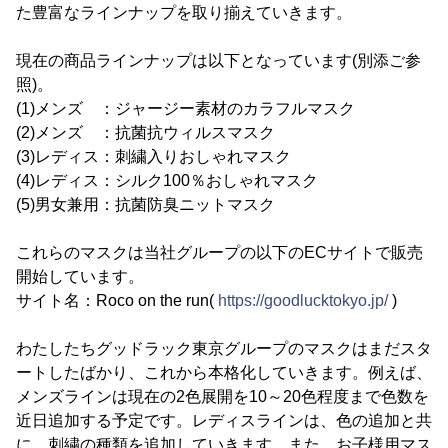
た豊富なラインナップを取り揃えていきます。
現在の商品ラインナップは以下となっています(別添ご参
照)。
(1)メンズ ：ジャージー素材のカラフルマスク
(2)メンズ ：抗菌抗ウィルスマスク
(3)レディス：刺繍入りおしゃれマスク
(4)レディス：シルク100％おしゃれマスク
(5)男女兼用：抗菌防臭ニットマスク
これらのマスクは当社グループの以下のECサイトで販売
開始しています。
サイト名：Roco on the run(
https://goodlucktokyo.jp/
)
わたしたちグッドラック東京グループのマスクはまだスタ
ートしたばかり、これから本格化していきます。例えば、
メンズラインは現在の2色展開を10～20色程度まで色数を
近日追加する予定です。レディスラインは、色の追加と共
に、刺繍の種類を追加していきます。また、お子様用マス