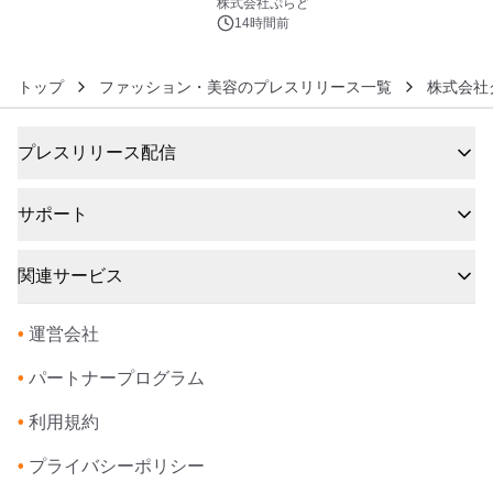
きで Villa Mon Temps AWAJIの連泊
株式会社ぷらど
素泊りプラン
14時間前
トップ
ファッション・美容のプレスリリース一覧
株式会社
プレスリリース配信
サポート
関連サービス
•
運営会社
•
パートナープログラム
•
利用規約
•
プライバシーポリシー