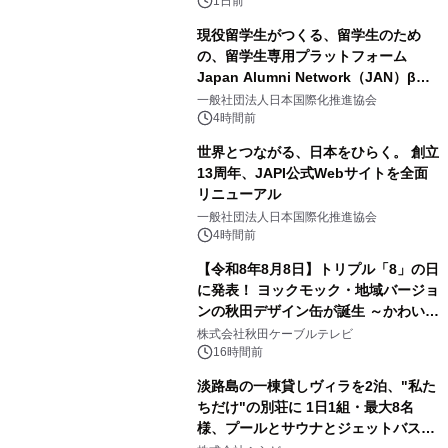
ボグッズも発売決定！
1日前
現役留学生がつくる、留学生のため
の、留学生専用プラットフォーム
Japan Alumni Network（JAN）β版
3
をリリース
一般社団法人日本国際化推進協会
4時間前
世界とつながる、日本をひらく。 創立
13周年、JAPI公式Webサイトを全面
リニューアル
4
一般社団法人日本国際化推進協会
4時間前
【令和8年8月8日】トリプル「8」の日
に発表！ ヨックモック・地域バージョ
ンの秋田デザイン缶が誕生 ～かわいい
5
秋田犬の子犬と秋田の四季と名所を巡
株式会社秋田ケーブルテレビ
るパッケージ～ 9月1日(火)秋田県内で
16時間前
販売開始
淡路島の一棟貸しヴィラを2泊、"私た
ちだけ"の別荘に 1日1組・最大8名
様、プールとサウナとジェットバス付
6