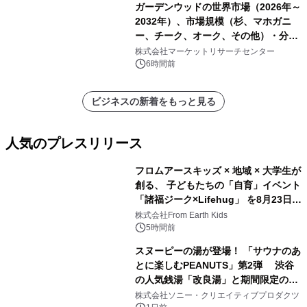
ガーデンウッドの世界市場（2026年～
2032年）、市場規模（杉、マホガニ
ー、チーク、オーク、その他）・分析
レポートを発表
株式会社マーケットリサーチセンター
6時間前
ビジネスの新着をもっと見る
人気のプレスリリース
フロムアースキッズ × 地域 × 大学生が
創る、 子どもたちの「自育」イベント
「諸福ジーク×Lifehug」 を8月23日
1
(日)開催
株式会社From Earth Kids
5時間前
スヌーピーの湯が登場！ 「サウナのあ
とに楽しむPEANUTS」第2弾 渋谷
の人気銭湯「改良湯」と期間限定のコ
2
ラボレーション サウナイキタイコラ
株式会社ソニー・クリエイティブプロダクツ