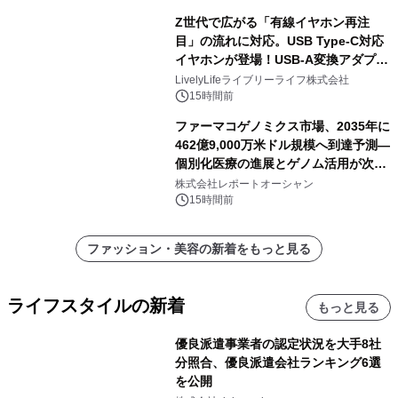
Z世代で広がる「有線イヤホン再注
目」の流れに対応。USB Type-C対応
イヤホンが登場！USB-A変換アダプタ
ー付きでスマホからパソコンまで幅広
LivelyLifeライブリーライフ株式会社
く活用可能
15時間前
ファーマコゲノミクス市場、2035年に
462億9,000万米ドル規模へ到達予測―
個別化医療の進展とゲノム活用が次世
代ヘルスケア投資を加速
株式会社レポートオーシャン
15時間前
ファッション・美容の新着をもっと見る
ライフスタイルの新着
もっと見る
優良派遣事業者の認定状況を大手8社
分照合、優良派遣会社ランキング6選
を公開