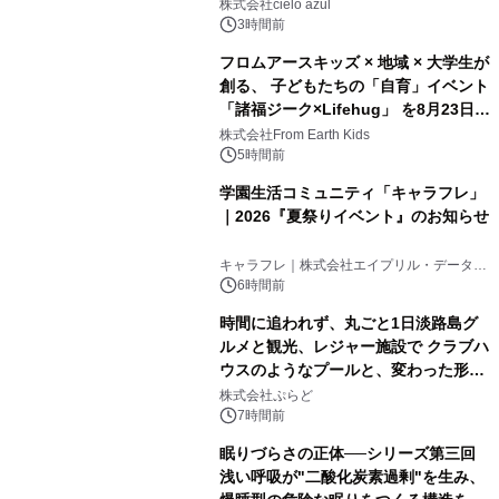
株式会社cielo azul
3時間前
フロムアースキッズ × 地域 × 大学生が
創る、 子どもたちの「自育」イベント
「諸福ジーク×Lifehug」 を8月23日
(日)開催
株式会社From Earth Kids
5時間前
学園生活コミュニティ「キャラフレ」
｜2026『夏祭りイベント』のお知らせ
キャラフレ｜株式会社エイプリル・データ・
デザインズ
6時間前
時間に追われず、丸ごと1日淡路島グ
ルメと観光、レジャー施設で クラブハ
ウスのようなプールと、変わった形の
サウナも 「THE BOXY AWAJI」のお
株式会社ぷらど
得な素泊まり連泊プランで
7時間前
眠りづらさの正体──シリーズ第三回
浅い呼吸が"二酸化炭素過剰"を生み、