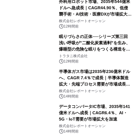
外科用ロボット市場、2035年544億米
ドルへ急成長｜CAGR44.90％、低侵
襲手術・AI技術・医療DXが市場拡大を
牽引
株式会社レポートオーシャン
12時間前
眠りづらさの正体──シリーズ第三回
浅い呼吸が"二酸化炭素過剰"を生み、
爆睡型の危険な眠りをつくる構造を解
説
トラタニ株式会社
12時間前
半導体ガス市場は2035年236億米ドル
へ、CAGR 7.4％で成長｜半導体製造
拡大・先端プロセス需要が市場成長を
加速
株式会社レポートオーシャン
14時間前
データコンバータIC市場、2035年141
億米ドルへ成長｜CAGR6.4％、AI・
5G・IoT需要が市場拡大を加速
株式会社レポートオーシャン
14時間前