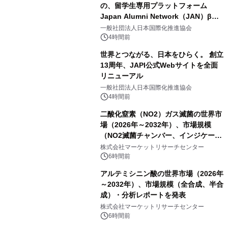
の、留学生専用プラットフォーム
Japan Alumni Network（JAN）β版
をリリース
一般社団法人日本国際化推進協会
4時間前
世界とつながる、日本をひらく。 創立
13周年、JAPI公式Webサイトを全面
リニューアル
一般社団法人日本国際化推進協会
4時間前
二酸化窒素（NO2）ガス滅菌の世界市
場（2026年～2032年）、市場規模
（NO2滅菌チャンバー、インジケータ
ーおよびモニタリングシステム、その
株式会社マーケットリサーチセンター
他）・分析レポートを発表
6時間前
アルテミシニン酸の世界市場（2026年
～2032年）、市場規模（全合成、半合
成）・分析レポートを発表
株式会社マーケットリサーチセンター
6時間前