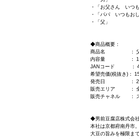
・「お父さん いつ
・「パパ いつもお
・「父」
◆商品概要：
商品名 ： 父
内容量 ： 110
JANコード ： 4560
希望売価(税抜き)： 1
発売日 ： 2020
販売エリア ： 全
販売チャネル ： 
◆男前豆腐店株式会
本社は京都府南丹市。2
大豆の旨みを極限ま