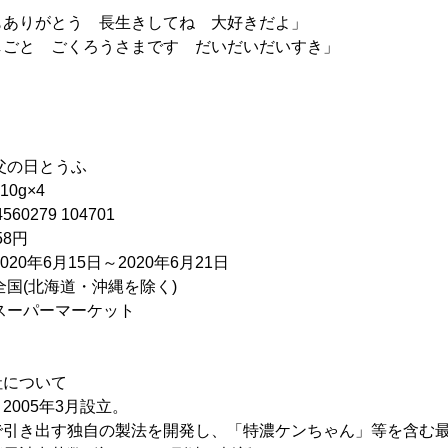
もありがとう 長生きしてね 大好きだよ」
しごと ごくろうさまです だいだいだいすき」
の日とうふ
g×4
279 104701
58円
年6月15日～2020年6月21日
国(北海道・沖縄を除く)
スーパーマーケット
社について
005年3月設立。
で引き出す独自の製法を開発し、「特濃ケンちゃん」等を含む