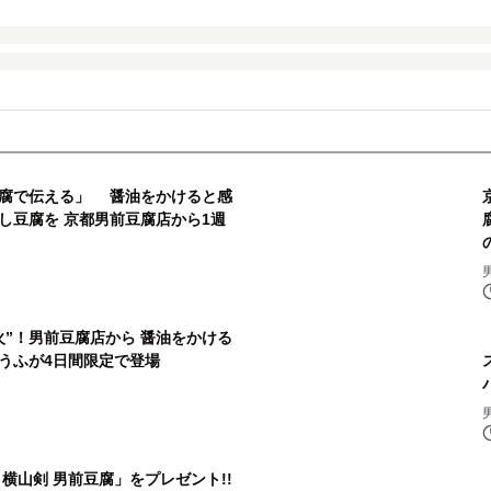
腐で伝える」 醤油をかけると感
し豆腐を 京都男前豆腐店から1週
火”！男前豆腐店から 醤油をかける
うふが4日間限定で登場
横山剣 男前豆腐」をプレゼント!!