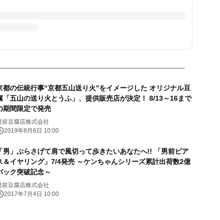
京都の伝統行事“京都五山送り火”をイメージした オリジナル豆
腐「五山の送り火とうふ」、提供販売店が決定！ 8/13～16まで
の期間限定で発売
男前豆腐店株式会社
2019年8月6日 10:00
「男」ぶらさげて肩で風切って歩きたいあなたへ!! 「男前ピア
ス＆イヤリング」7/4発売 ～ケンちゃんシリーズ累計出荷数2億
パック突破記念～
男前豆腐店株式会社
2017年7月4日 10:00