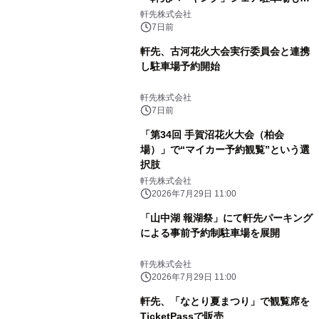
約率70%を突破
軒先株式会社
7日前
軒先、古河花火大会実行委員会と連携
し駐車場予約開始
軒先株式会社
7日前
「第34回 手賀沼花火大会（柏会
場）」で“マイカー予約観覧”という選
択肢
軒先株式会社
2026年7月29日 11:00
「山中湖 報湖祭」にて軒先パーキング
による事前予約制駐車場を展開
軒先株式会社
2026年7月29日 11:00
軒先、「なとり夏まつり」で観覧席を
TicketPassで販売