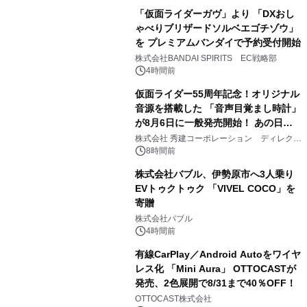
「仮面ライダーガヴ」より 「DXおし
ゃべりブリザードソルベエゴチゾウ」
を プレミアムバンダイで予約受付開始
3
株式会社BANDAI SPIRITS EC戦略部
4時間前
仮面ライダー55周年記念！オリジナル
音源を搭載した 「音声目覚まし時計」
が8月6日に一般発売開始！ あの日の
4
大興奮が今甦る
株式会社 秀建コーポレーション ディレクト
アートギャラリー
8時間前
株式会社バブル、伊勢原市へ3人乗り
EVトゥクトゥク 「VIVEL COCO」を
寄贈
5
株式会社バブル
4時間前
有線CarPlay／Android Autoをワイヤ
レス化 「Mini Aura」 OTTOCASTが
発売、2色展開で8/31まで40％OFF！
6
OTTOCAST株式会社