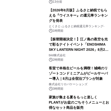
13分前
【2026年8月版】ふるさと納税でもら
える『ウイスキー』の還元率ランキン
グを発表
とくさと-ふるさと納税還元率ランキング-
1時間前
【振替開催決定！】江ノ島の夜空を光
で彩るナイトイベント「ENOSHIMA
SKY LANTERN NIGHT 2026」8月22
日(土)振替開催＆受付スタート！
biid株式会社
2時間前
客室で本格生ビールを満喫！城崎のリ
ゾートコンドミニアムがビールサーバ
ー導入｜8月は全宿泊プランが対象
株式会社リロバケーションズ
3時間前
家族が集まる夏をもっと楽しく
PLANTがお盆のごちそうメニューとお
得なセット商品を販売