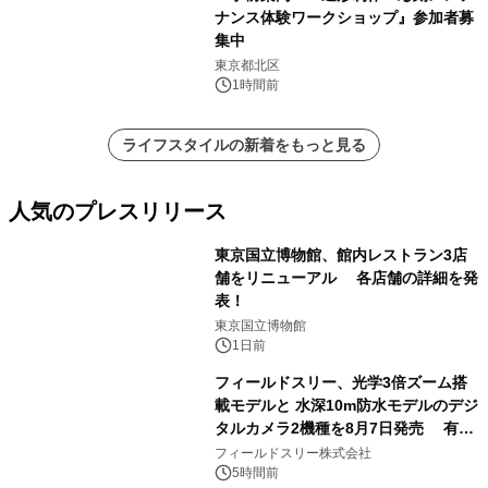
ナンス体験ワークショップ』参加者募
集中
東京都北区
1時間前
ライフスタイルの新着をもっと見る
人気のプレスリリース
東京国立博物館、館内レストラン3店
舗をリニューアル 各店舗の詳細を発
表！
1
東京国立博物館
1日前
フィールドスリー、光学3倍ズーム搭
載モデルと 水深10m防水モデルのデジ
タルカメラ2機種を8月7日発売 有効
2
約1300万画素、用途別に選べるコンデ
フィールドスリー株式会社
ジ新登場
5時間前