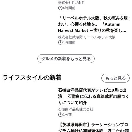
株式会社PLANT
4時間前
「リーベルホテル大阪」秋の恵みを味
わい、心躍る体験を。 『Autumn
Harvest Market ～実りの秋を楽しむ
ディナー&スイーツビュッフェ～』を9
株式会社武蔵野 リーベルホテル大阪
月18日より開催！
4時間前
グルメの新着をもっと見る
ライフスタイルの新着
もっと見る
石徹白洋品店代表がテレビに9月に出
演 石徹白に伝わる直線裁断の服づく
りについて紹介
石徹白洋品店株式会社
1分前
【茨城県鉾田市】ラーケーションプロ
グラム神社仏閣周遊体験「ほこたde謎