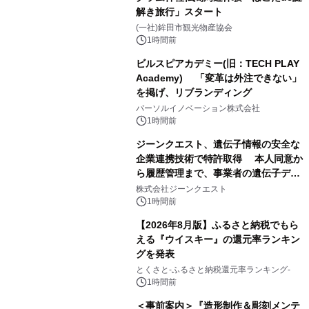
解き旅行」スタート
(一社)鉾田市観光物産協会
1時間前
ビルスピアカデミー(旧：TECH PLAY
Academy) 「変革は外注できない」
を掲げ、リブランディング
パーソルイノベーション株式会社
1時間前
ジーンクエスト、遺伝子情報の安全な
企業連携技術で特許取得 本人同意か
ら履歴管理まで、事業者の遺伝子デー
タ活用を支援
株式会社ジーンクエスト
1時間前
【2026年8月版】ふるさと納税でもら
える『ウイスキー』の還元率ランキン
グを発表
とくさと-ふるさと納税還元率ランキング-
1時間前
＜事前案内＞『造形制作＆彫刻メンテ