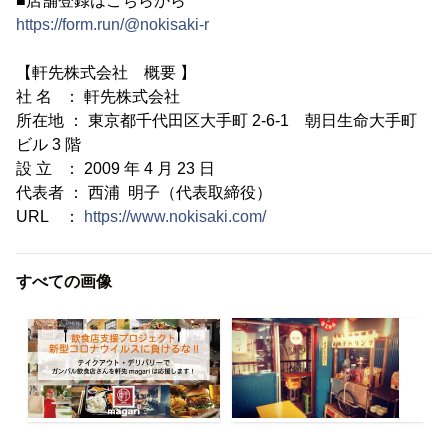
■店舗登録はこちらから
https://form.run/@nokisaki-r
【軒先株式会社 概要 】
社 名 ： 軒先株式会社
所在地 ： 東京都千代田区大手町 2-6-1 朝日生命大手町
ビル 3 階
設 立 ： 2009 年 4 月 23 日
代表者 ： 西浦 明子（代表取締役）
URL ：
https://www.nokisaki.com/
すべての画像