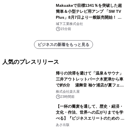
Makuakeで目標1341％を突破した超
簡単＆小型テレビ用アンプ 「SW TV
Plus」8月7日より一般販売開始！ ケ
ーブル1本つなぐだけ、テレビの音が
城下工業株式会社
ぐっと豊かに
15分前
ビジネスの新着をもっと見る
人気のプレスリリース
帰りの渋滞を避けて「温泉＆サウナ」
三井アウトレットパーク木更津から車
で約5分 湯舞音 袖ケ浦店が夏フェア
1
メニューを提供
株式会社楽久屋
23時間前
【一杯の蕎麦を通して、歴史・経済・
文化・作法、世界への広がりまでを学
べる】『ビジネスエリートのための 教
2
養としての蕎麦』2026年8月25日
あさ出版