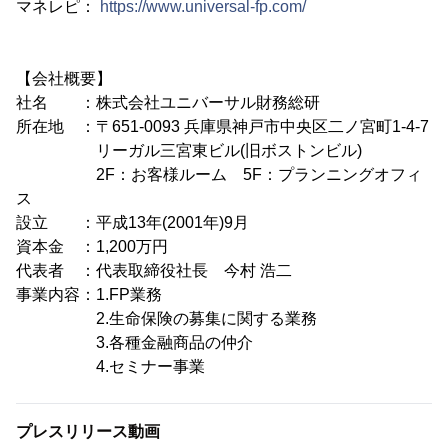
マネレピ：
https://www.universal-fp.com/
【会社概要】
社名 ：株式会社ユニバーサル財務総研
所在地 ：〒651-0093 兵庫県神戸市中央区二ノ宮町1-4-7
リーガル三宮東ビル(旧ボストンビル)
2F：お客様ルーム 5F：プランニングオフィ
ス
設立 ：平成13年(2001年)9月
資本金 ：1,200万円
代表者 ：代表取締役社長 今村 浩二
事業内容：1.FP業務
2.生命保険の募集に関する業務
3.各種金融商品の仲介
4.セミナー事業
プレスリリース動画