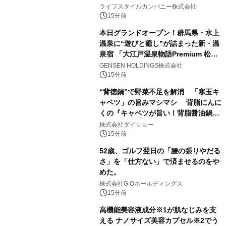
21日オープン！
ライフスタイルカンパニー株式会社
15分前
本日グランドオープン！群馬県・水上
温泉に“遊びと癒し”が詰まった新・温
泉宿 「大江戸温泉物語Premium 松乃
井」が誕生
GENSEN HOLDINGS株式会社
15分前
“背徳鍋”で野菜不足を解消 「寒玉キ
ャベツ」の旨みマシマシ 背脂にんに
くの『キャベツが旨い！背脂醤油鍋ス
ープ』発売
株式会社ダイショー
15分前
52歳、ゴルフ翌日の「腰の張りやだる
さ」を「仕方ない」で済ませるのをや
めた。
株式会社G.Oホールディングス
15分前
高機能美容液成分※1が肌なじみを支
える ナノサイズ美容カプセル※2でう