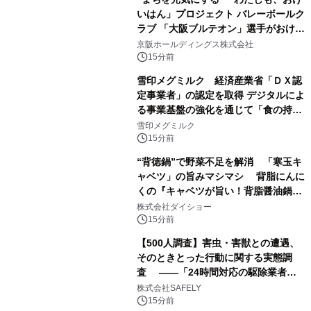
いはん」プロジェクト バレーボールク
ラブ 「大阪ブルテオン」選手がおけい
はんに。
京阪ホールディングス株式会社
15分前
雪印メグミルク 経済産業省「ＤＸ認
定事業者」の認定を取得 デジタルによ
る事業基盤の強化を通じて「食の持続
性」を実現
雪印メグミルク
15分前
“背徳鍋”で野菜不足を解消 「寒玉キ
ャベツ」の旨みマシマシ 背脂にんに
くの『キャベツが旨い！背脂醤油鍋ス
ープ』発売
株式会社ダイショー
15分前
【500人調査】害虫・害獣との遭遇、
そのときとった行動に関する実態調
査 ――「24時間対応の駆除業者」
の存在、70.8％が知らなかった――
株式会社SAFELY
15分前