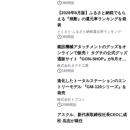
（火）発売
3時間前
【2026年8月版】ふるさと納税でもら
える『焼酎』の還元率ランキングを発
表
3
とくさと-ふるさと納税還元率ランキング-
3時間前
建設機械アタッチメントのグッズをオ
ンラインで販売！ タグチの公式グッズ
通販サイト『GON-SHOP』が8月オー
4
プン
株式会社タグチ工業
1時間前
進化したトータルステーションのエン
トリーモデル 『GM-120シリーズ』を
発売
5
株式会社トプコン
20時間前
アスクル、新代表取締役社長CEOに成
松 岳志が就任