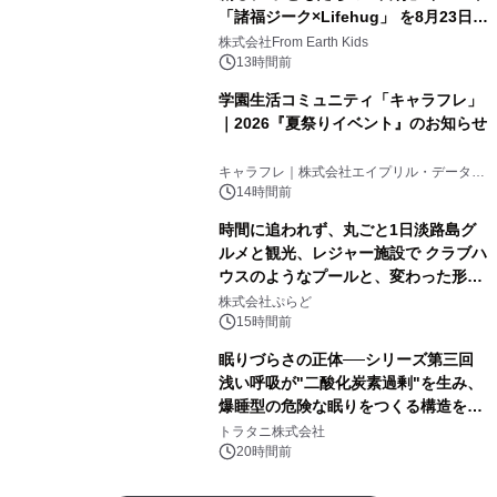
「諸福ジーク×Lifehug」 を8月23日
(日)開催
株式会社From Earth Kids
13時間前
学園生活コミュニティ「キャラフレ」
｜2026『夏祭りイベント』のお知らせ
キャラフレ｜株式会社エイプリル・データ・
デザインズ
14時間前
時間に追われず、丸ごと1日淡路島グ
ルメと観光、レジャー施設で クラブハ
ウスのようなプールと、変わった形の
サウナも 「THE BOXY AWAJI」のお
株式会社ぷらど
得な素泊まり連泊プランで
15時間前
眠りづらさの正体──シリーズ第三回
浅い呼吸が"二酸化炭素過剰"を生み、
爆睡型の危険な眠りをつくる構造を解
説
トラタニ株式会社
20時間前