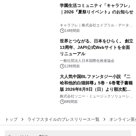
学園生活コミュニティ「キャラフレ」
｜2026『夏祭りイベント』のお知らせ
4
キャラフレ｜株式会社エイプリル・データ・
デザインズ
14時間前
世界とつながる、日本をひらく。 創立
13周年、JAPI公式Webサイトを全面
リニューアル
5
一般社団法人日本国際化推進協会
12時間前
大人気中国BLファンタジー小説 『二
哈和他的白猫師尊』5巻・6巻電子書籍
版 2026年8月9日（日）より順次配信
6
開始
株式会社ソニー・ミュージックソリューショ
ンズ
8時間前
トップ
ライフスタイルのプレスリリース一覧
オンライン英会