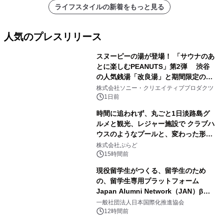
ライフスタイルの新着をもっと見る
人気のプレスリリース
スヌーピーの湯が登場！ 「サウナのあ
とに楽しむPEANUTS」第2弾 渋谷
の人気銭湯「改良湯」と期間限定のコ
1
ラボレーション サウナイキタイコラ
株式会社ソニー・クリエイティブプロダクツ
ボグッズも発売決定！
1日前
時間に追われず、丸ごと1日淡路島グ
ルメと観光、レジャー施設で クラブハ
ウスのようなプールと、変わった形の
2
サウナも 「THE BOXY AWAJI」のお
株式会社ぷらど
得な素泊まり連泊プランで
15時間前
現役留学生がつくる、留学生のため
の、留学生専用プラットフォーム
Japan Alumni Network（JAN）β版
3
をリリース
一般社団法人日本国際化推進協会
12時間前