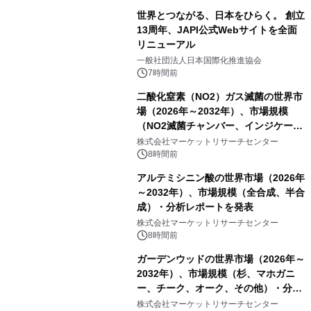
世界とつながる、日本をひらく。 創立
13周年、JAPI公式Webサイトを全面
リニューアル
一般社団法人日本国際化推進協会
7時間前
二酸化窒素（NO2）ガス滅菌の世界市
場（2026年～2032年）、市場規模
（NO2滅菌チャンバー、インジケータ
ーおよびモニタリングシステム、その
株式会社マーケットリサーチセンター
他）・分析レポートを発表
8時間前
アルテミシニン酸の世界市場（2026年
～2032年）、市場規模（全合成、半合
成）・分析レポートを発表
株式会社マーケットリサーチセンター
8時間前
ガーデンウッドの世界市場（2026年～
2032年）、市場規模（杉、マホガニ
ー、チーク、オーク、その他）・分析
レポートを発表
株式会社マーケットリサーチセンター