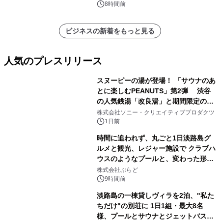
8時間前
ビジネスの新着をもっと見る
人気のプレスリリース
スヌーピーの湯が登場！ 「サウナのあ
とに楽しむPEANUTS」第2弾 渋谷
の人気銭湯「改良湯」と期間限定のコ
1
ラボレーション サウナイキタイコラ
株式会社ソニー・クリエイティブプロダクツ
ボグッズも発売決定！
1日前
時間に追われず、丸ごと1日淡路島グ
ルメと観光、レジャー施設で クラブハ
ウスのようなプールと、変わった形の
2
サウナも 「THE BOXY AWAJI」のお
株式会社ぷらど
得な素泊まり連泊プランで
9時間前
淡路島の一棟貸しヴィラを2泊、"私た
ちだけ"の別荘に 1日1組・最大8名
様、プールとサウナとジェットバス付