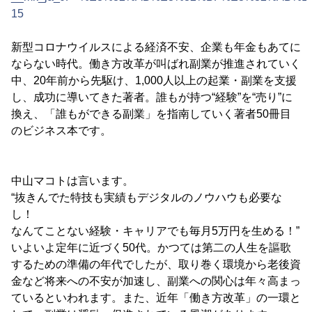
15
新型コロナウイルスによる経済不安、企業も年金もあてに
ならない時代。働き方改革が叫ばれ副業が推進されていく
中、20年前から先駆け、1,000人以上の起業・副業を支援
し、成功に導いてきた著者。誰もが持つ“経験”を“売り”に
換え、「誰もができる副業」を指南していく著者50冊目
のビジネス本です。
中山マコトは言います。
“抜きんでた特技も実績もデジタルのノウハウも必要な
し！
なんてことない経験・キャリアでも毎月5万円を生める！”
いよいよ定年に近づく50代。かつては第二の人生を謳歌
するための準備の年代でしたが、取り巻く環境から老後資
金など将来への不安が加速し、副業への関心は年々高まっ
ているといわれます。また、近年「働き方改革」の一環と