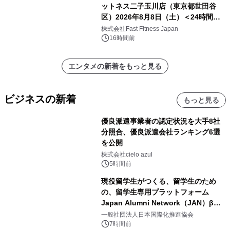
ットネス二子玉川店（東京都世田谷
区）2026年8月8日（土）＜24時間年
中無休のフィットネスジム＞
株式会社Fast Fitness Japan
16時間前
エンタメの新着をもっと見る
ビジネスの新着
もっと見る
優良派遣事業者の認定状況を大手8社
分照合、優良派遣会社ランキング6選
を公開
株式会社cielo azul
5時間前
現役留学生がつくる、留学生のため
の、留学生専用プラットフォーム
Japan Alumni Network（JAN）β版
をリリース
一般社団法人日本国際化推進協会
7時間前