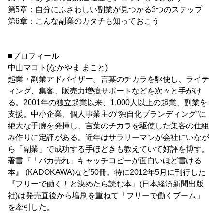
第5章：自分にふさわしい副業が見つかる3つのステップ
第6章：こんな副業のカタチも知っておこう
■プロフィール
中山マコト(なかやま まこと)
起業・副業アドバイザー。言葉のチカラを駆使し、ライテ
ィング、集客、販売力増強サポートなどを次々と手がけ
る。2001年の独立起業以来、1,000人以上の起業、副業を
支援。中小企業、個人事業主の“独自化ブランディング”に
絶大な手腕を発揮し、言葉のチカラを駆使した集客の仕組
み作りに定評がある。近年はサラリーマンが会社にいなが
ら「副業」で成功する手ほどきも教えていて好評を博す。
著書『「バカ売れ」キャッチコピーが面白いほど書ける
本』 (KADOKAWA)など50冊。特に2012年5月に刊行した
『フリーで働く！と決めたら読む本』(日本経済新聞出版
社)は発売直後から増刷を重ねて「フリーで働くブーム」
を牽引した。