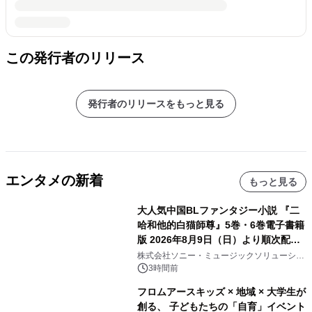
この発行者のリリース
発行者のリリースをもっと見る
エンタメの新着
もっと見る
大人気中国BLファンタジー小説 『二
哈和他的白猫師尊』5巻・6巻電子書籍
版 2026年8月9日（日）より順次配信
開始
株式会社ソニー・ミュージックソリューショ
ンズ
3時間前
フロムアースキッズ × 地域 × 大学生が
創る、 子どもたちの「自育」イベント