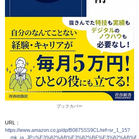
ブックカバー
URL：
https://www.amazon.co.jp/dp/B0875SS9CL/ref=sr_1_15?
__mk_ja_JP=%E3%82%AB%E3%82%BF%E3%82%AB%E3%