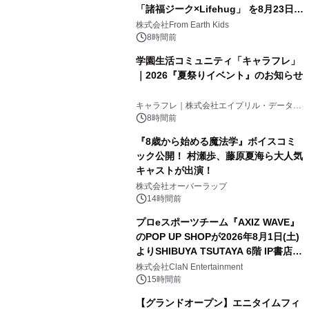
「諸福ジーク×Lifehug」 を8月23日
(日)開催
株式会社From Earth Kids
8時間前
学園生活コミュニティ「キャラフレ」
｜2026『夏祭りイベント』のお知らせ
キャラフレ｜株式会社エイプリル・データ・
デザインズ
8時間前
『8歳から始める魔法学』ボイスコミ
ック公開！ 村瀬歩、藤原夏海ら大人気
キャストが出演！
株式会社オーバーラップ
14時間前
プロeスポーツチーム『AXIZ WAVE』
のPOP UP SHOPが2026年8月1日(土)
よりSHIBUYA TSUTAYA 6階 IP書店で
開催決定！！
株式会社ClaN Entertainment
15時間前
【グランドオープン】エニタイムフィ