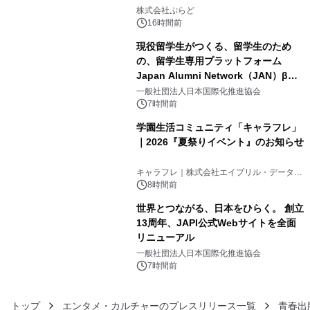
3
きで Villa Mon Temps AWAJIの連泊
株式会社ぷらど
素泊りプラン
16時間前
現役留学生がつくる、留学生のため
の、留学生専用プラットフォーム
Japan Alumni Network（JAN）β版
4
をリリース
一般社団法人日本国際化推進協会
7時間前
学園生活コミュニティ「キャラフレ」
｜2026『夏祭りイベント』のお知らせ
5
キャラフレ｜株式会社エイプリル・データ・
デザインズ
8時間前
世界とつながる、日本をひらく。 創立
13周年、JAPI公式Webサイトを全面
リニューアル
6
一般社団法人日本国際化推進協会
7時間前
トップ
エンタメ・カルチャーのプレスリリース一覧
青春出