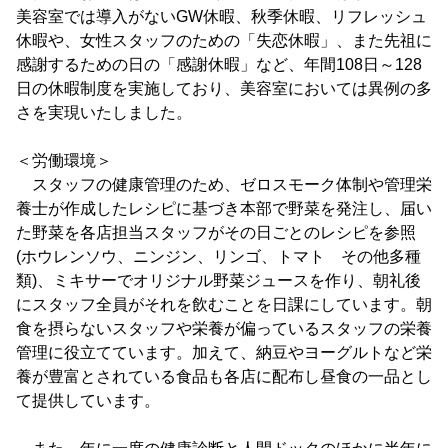
美容室では導入がないGW休暇、秋季休暇、リフレッシュ
休暇や、女性スタッフのための「失恋休暇」、また先祖に
感謝するための日の「感謝休暇」など、年間108日～128
日の休暇制度を実施しており、美容室においては異例の多
さを実現いたしました。
＜労働環境＞
スタッフの健康管理のため、ゼロスモーク体制や管理栄
養士が作成したレシピに基づき本部で野菜を発注し、届い
た野菜を各店担当スタッフがその日ごとのレシピを参照
(ホウレンソウ、ニンジン、リンゴ、トマト その他多種
類)、ミキサーでオリジナル野菜ジュースを作り、朝礼後
にスタッフ全員がそれを飲むことを日課にしています。朝
食を摂らないスタッフや栄養が偏っているスタッフの栄養
管理に役立てています。加えて、納豆やヨーグルトなど栄
養が豊富とされている食品も各店に配布し昼食の一品とし
て提供しています。