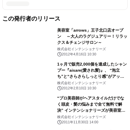
この発行者のリリース
美容室「arrows」王子北口店オープ
ン ～大人のラグジュアリー！リラッ
クス＆チェンジサロン～
株式会社インテンショナリーズ
2012年4月16日 10:30
1ヶ月で販売2,000個を達成したシャン
プー『aisare(愛され髪)』、 “泡立
ち”と“さらさらしっとり感”がアップ
した新バージョン アミノ酸系ノンシリ
株式会社インテンショナリーズ
コン無添加シャンプーとして新発売
2012年2月10日 10:30
“プロ美容師がヘアスタイルだけでな
く頭皮・髪の悩みまで全て無料で解
決” インテンショナリーズが美容室業
界初となる「お客様相談室」を設置
株式会社インテンショナリーズ
2011年11月30日 14:00