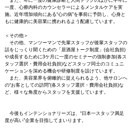
また、年に一度の健康診断と人間ドックのほかに半年に
一度、心療内科のカウンセラーによるメンタルケアを実
施。近年増加傾向にある“心の病”を事前に予防し、心身と
もに健康的に美容業に携われるよう配慮しています。
＜その他＞
その他、マンツーマンで先輩スタッフが後輩スタッフの
話をじっくり聞くための「居酒屋トーク制度」(会社負担)
や成長するために3ケ月に一度のセミナーの強制参加(各ス
タッフ選択・費用会社負担)などスタッフ同士のコミュニ
ケーションを深める機会や研修制度を設けています。
また、美容業界を俯瞰的に捉えられるよう、他サロンへ
の“お客としての訪問”(各スタッフ選択・費用会社負担)な
ど、様々な角度からスタッフを支援しています。
今後もインテンショナリーズは、“日本一スタッフ満足
度が高い”企業を目指してまいります。