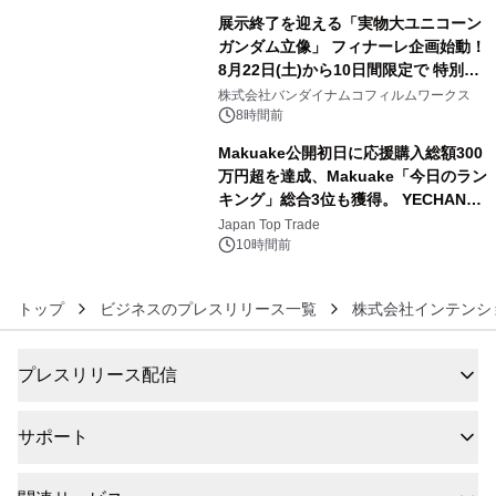
展示終了を迎える「実物大ユニコーン
ガンダム立像」 フィナーレ企画始動！
8月22日(土)から10日間限定で 特別映
5
像『UNICORN GUNDAM Statue ―
株式会社バンダイナムコフィルムワークス
BEYOND POSSIBILITY ―』を上映！
8時間前
Makuake公開初日に応援購入総額300
万円超を達成、Makuake「今日のラン
キング」総合3位も獲得。 YECHAN音
6
浴シンギングボウル第2弾の大型サイ
Japan Top Trade
ズ（XL・2XL・3XL）を先行販売中
10時間前
トップ
ビジネスのプレスリリース一覧
株式会社インテンシ
プレスリリース配信
サポート