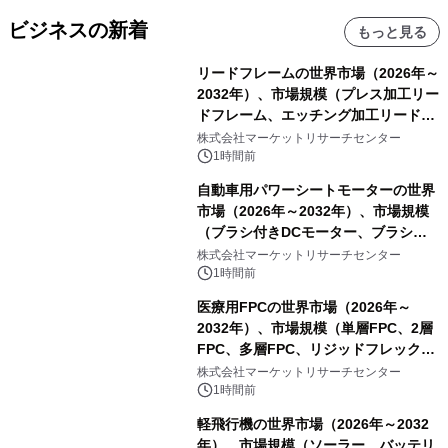
ビジネスの新着
もっと見る
リードフレームの世界市場（2026年～
2032年）、市場規模（プレス加工リー
ドフレーム、エッチング加工リードフ
レーム）・分析レポートを発表
株式会社マーケットリサーチセンター
1時間前
自動車用パワーシートモーターの世界
市場（2026年～2032年）、市場規模
（ブラシ付きDCモーター、ブラシレ
スDCモーター）・分析レポートを発
株式会社マーケットリサーチセンター
表
1時間前
医療用FPCの世界市場（2026年～
2032年）、市場規模（単層FPC、2層
FPC、多層FPC、リジッドフレックス
PCB）・分析レポートを発表
株式会社マーケットリサーチセンター
1時間前
軽飛行機の世界市場（2026年～2032
年）、市場規模（ソーラー、バッテリ