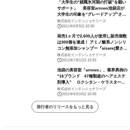
「大学生の“就職氷河期の打破”を願い
サポート」 美容室arrows池袋店が
大学生の印象を“グレードアップ”させ
るサービス開始
株式会社インテンショナリーズ
2011年9月5日 10:30
発売1ヶ月で2,600人が使用し販売個数
は300個を達成！ アミノ酸系ノンシリ
コン無添加シャンプー『aisare(愛され
髪)』
株式会社インテンショナリーズ
2011年7月12日 10:30
池袋の美容室「arrows」、業界異例の
“16ブランド 47種類超のヘアエステ
剤導入” ロクシタン・ケラスターゼ
からアーユルベーダーまで日本一の取
株式会社インテンショナリーズ
り揃えを宣言
2011年6月10日 10:30
発行者のリリースをもっと見る