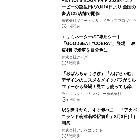
PEANUTS BOOK FAIR 2026が スヌ
ーピーの誕生日の8月10日より 全国の
書店123店舗で開催！
1
株式会社ソニー・クリエイティブプロダクツ
8時間前
エリミネーター/SE専用シート
「GOODSEAT “COBRA”」登場 表
皮4種で愛車を自分色に
2
株式会社グッズ
5時間前
『おぱんちゅうさぎ』『んぽちゃむ』
デザインのコスメ＆メイクパフがミル
フィーから登場！見ても使っても楽し
3
い、ポップでキュートなコレクショ
ライフスタイルカンパニー株式会社
ン。
9時間前
駅を降りたら、すぐ赤べこ 「アカベ
コランド会津若松駅前店」8月8日(土)
開業
4
株式会社アカベコランド
5時間前