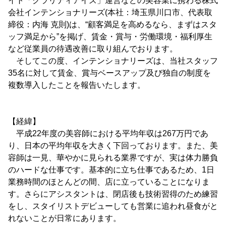
イト「クラリティアイズ」運営などの美容業に携わる株式
会社インテンショナリーズ(本社：埼玉県川口市、代表取
締役：内海 克則)は、“顧客満足を高めるなら、まずはスタ
ッフ満足から”を掲げ、賃金・賞与・労働環境・福利厚生
など従業員の待遇改善に取り組んでおります。
そしてこの度、インテンショナリーズは、当社スタッフ
35名に対して賃金、賞与ベースアップ及び独自の制度を
複数導入したことを報告いたします。
【経緯】
平成22年度の美容師における平均年収は267万円であ
り、日本の平均年収を大きく下回っております。また、美
容師は一見、華やかに見られる業界ですが、実は体力勝負
のハードな仕事です。基本的に立ち仕事であるため、1日
業務時間のほとんどの間、店に立っていることになりま
す。さらにアシスタントは、閉店後も技術習得のため練習
をし、スタイリストデビューしても営業に追われ昼食がと
れないことが日常にあります。