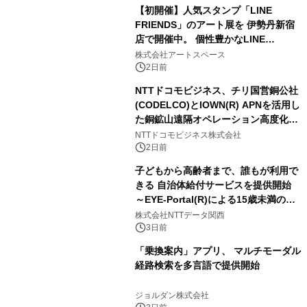
【初開催】人気スタンプ「LINE
FRIENDS」のアート展を 伊勢丹新宿
店で開催中。 個性豊かなLINE
FRIENDSの仲間たちが インテリアア
株式会社アートスペース
ートとして新たな魅力を発信。
2日前
NTTドコモビジネス、チリ国営銅公社
(CODELCO)とIOWN(R) APNを活用し
た銅鉱山遠隔オペレーション高度化に
向けた調査・実証を開始
NTTドコモビジネス株式会社
2日前
子どもから高齢者まで、誰もが利用で
きる 自治体給付サービスを提供開始
～EYE-Portal(R)による15歳未満の本
人認証と デジタルデバイド対策で実現
株式会社NTTデータ関西
～
3日前
「乗換案内」アプリ、 マルチモーダル
経路検索を多言語で提供開始
ジョルダン株式会社