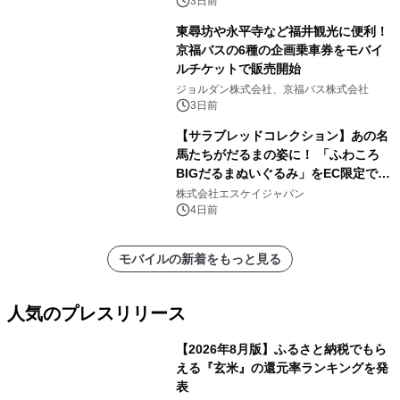
3日前
東尋坊や永平寺など福井観光に便利！
京福バスの6種の企画乗車券をモバイ
ルチケットで販売開始
ジョルダン株式会社、京福バス株式会社
3日前
【サラブレッドコレクション】あの名
馬たちがだるまの姿に！ 「ふわころ
BIGだるまぬいぐるみ」をEC限定で受
注販売開始
株式会社エスケイジャパン
4日前
モバイルの新着をもっと見る
人気のプレスリリース
【2026年8月版】ふるさと納税でもら
える『玄米』の還元率ランキングを発
表
1