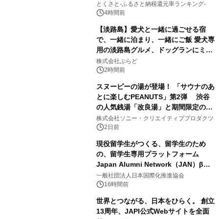
とくさと-ふるさと納税還元率ランキング-
4時間前
【淡路島】愛犬と一緒に過ごせる宿
で、一緒に泊まり、一緒にご飯 愛犬専
用の淡路島グルメ、ドッグランにミニ
2
プール グランピングとトレーラーハウ
株式会社ぷらど
スの2施設で
2時間前
スヌーピーの湯が登場！ 「サウナのあ
とに楽しむPEANUTS」第2弾 渋谷
の人気銭湯「改良湯」と期間限定のコ
3
ラボレーション サウナイキタイコラ
株式会社ソニー・クリエイティブプロダクツ
ボグッズも発売決定！
2日前
現役留学生がつくる、留学生のため
の、留学生専用プラットフォーム
Japan Alumni Network（JAN）β版
4
をリリース
一般社団法人日本国際化推進協会
16時間前
世界とつながる、日本をひらく。 創立
13周年、JAPI公式Webサイトを全面