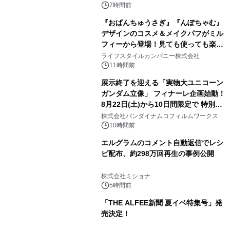
7時間前
『おぱんちゅうさぎ』『んぽちゃむ』
デザインのコスメ＆メイクパフがミル
フィーから登場！見ても使っても楽し
3
い、ポップでキュートなコレクショ
ライフスタイルカンパニー株式会社
ン。
11時間前
展示終了を迎える「実物大ユニコーン
ガンダム立像」 フィナーレ企画始動！
8月22日(土)から10日間限定で 特別映
4
像『UNICORN GUNDAM Statue ―
株式会社バンダイナムコフィルムワークス
BEYOND POSSIBILITY ―』を上映！
10時間前
エルグラムのコメント自動返信でレシ
ピ配布、約298万回再生の事例公開
5
株式会社ミショナ
5時間前
「THE ALFEE新聞 夏イベ特集号」発
売決定！