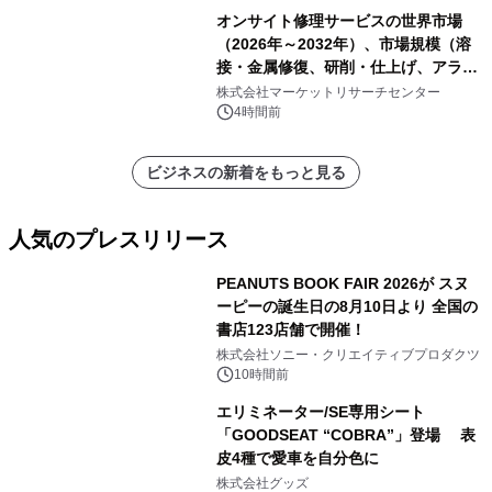
オンサイト修理サービスの世界市場
（2026年～2032年）、市場規模（溶
接・金属修復、研削・仕上げ、アライ
メント、その他）・分析レポートを発
株式会社マーケットリサーチセンター
表
4時間前
ビジネスの新着をもっと見る
人気のプレスリリース
PEANUTS BOOK FAIR 2026が スヌ
ーピーの誕生日の8月10日より 全国の
書店123店舗で開催！
1
株式会社ソニー・クリエイティブプロダクツ
10時間前
エリミネーター/SE専用シート
「GOODSEAT “COBRA”」登場 表
皮4種で愛車を自分色に
2
株式会社グッズ