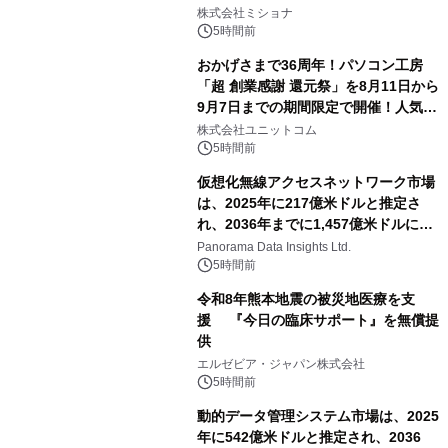
株式会社ミショナ
5時間前
おかげさまで36周年！パソコン工房
「超 創業感謝 還元祭」を8月11日から
9月7日までの期間限定で開催！人気の
ゲーミングPCや高性能ノートPCなど
株式会社ユニットコム
対象iiyama PCのご購入で最大3万円分
5時間前
相当を還元
仮想化無線アクセスネットワーク市場
は、2025年に217億米ドルと推定さ
れ、2036年までに1,457億米ドルに達
すると予測されており、予測期間
Panorama Data Insights Ltd.
（2026年～2036年）
5時間前
令和8年熊本地震の被災地医療を支
援 『今日の臨床サポート』を無償提
供
エルゼビア・ジャパン株式会社
5時間前
動的データ管理システム市場は、2025
年に542億米ドルと推定され、2036