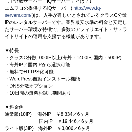
【IP分散サーバー「IQサーバー」とは？】
エムフロの提供するIQサーバー(
http://www.iq-
servers.com/
)は、入手が難しいとされているクラスC分散
IPのレンタルサーバーです。業界最安水準の料金と安定し
たサーバー環境が特徴で、多数のアフィリエイト・サテラ
イトサイトの運用を支援する機能があります。
▼特長
・クラスC分散1000IP以上(海外：1400IP, 国内：500IP)
・海外IP／国内IPから選択可能
・無料でHTTPS化可能
・WordPress自動インストール機能
・DNS分散オプション
・10日間の無料お試し期間あり
▼料金例
通常版(10IP) ：海外IP ￥8,334／6ヶ月
国内IP ￥19,446／6ヶ月
ライト版(3IP)：海外IP ￥3,006／6ヶ月