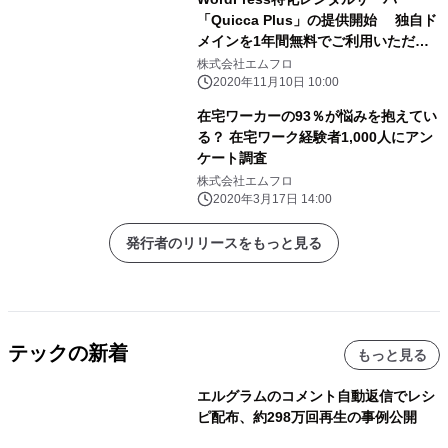
「Quicca Plus」の提供開始 独自ド
メインを1年間無料でご利用いただけ
るキャンペーンを実施
株式会社エムフロ
2020年11月10日 10:00
在宅ワーカーの93％が悩みを抱えてい
る？ 在宅ワーク経験者1,000人にアン
ケート調査
株式会社エムフロ
2020年3月17日 14:00
発行者のリリースをもっと見る
テックの新着
もっと見る
エルグラムのコメント自動返信でレシ
ピ配布、約298万回再生の事例公開