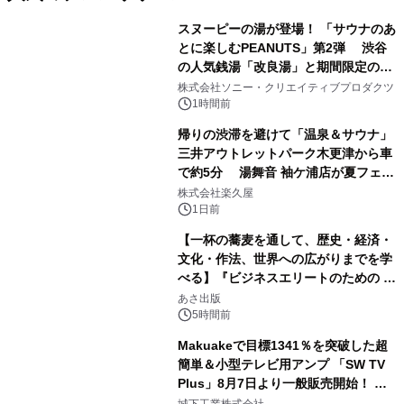
スヌーピーの湯が登場！ 「サウナのあ
とに楽しむPEANUTS」第2弾 渋谷
の人気銭湯「改良湯」と期間限定のコ
1
ラボレーション サウナイキタイコラ
株式会社ソニー・クリエイティブプロダクツ
ボグッズも発売決定！
1時間前
帰りの渋滞を避けて「温泉＆サウナ」
三井アウトレットパーク木更津から車
で約5分 湯舞音 袖ケ浦店が夏フェア
2
メニューを提供
株式会社楽久屋
1日前
【一杯の蕎麦を通して、歴史・経済・
文化・作法、世界への広がりまでを学
べる】『ビジネスエリートのための 教
3
養としての蕎麦』2026年8月25日
あさ出版
（火）発売
5時間前
Makuakeで目標1341％を突破した超
簡単＆小型テレビ用アンプ 「SW TV
Plus」8月7日より一般販売開始！ ケ
4
ーブル1本つなぐだけ、テレビの音が
城下工業株式会社