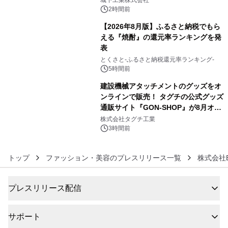
ぐっと豊かに
2時間前
【2026年8月版】ふるさと納税でもら
える『焼酎』の還元率ランキングを発
表
5
とくさと-ふるさと納税還元率ランキング-
5時間前
建設機械アタッチメントのグッズをオ
ンラインで販売！ タグチの公式グッズ
通販サイト『GON-SHOP』が8月オー
6
プン
株式会社タグチ工業
3時間前
トップ
ファッション・美容のプレスリリース一覧
株式会社B
プレスリリース配信
サポート