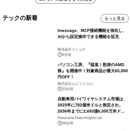
テックの新着
もっと見る
lmessage、MCP接続機能を強化し、
AIから設定操作できる機能を拡充
株式会社ミショナ
9分前
パソコン工房、『猛進！怒涛のAMD
祭』を開催中！対象商品が最大65,000
円OFF！
株式会社ユニットコム
19分前
自動車用バイワイヤシステム市場は、
2025年に782億米ドルと推定され、
2036年までに2,693億6,000万米ドル
に達すると予測されており、予測期間
Panorama Data Insights Ltd.
（2026年～2036年）
48分前