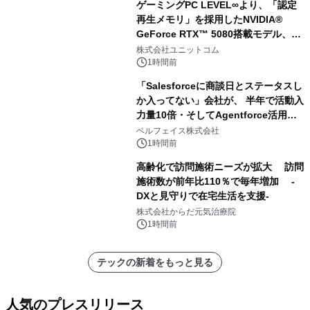
ゲーミングPC LEVEL∞より、「認定
再生メモリ」を採用したNVIDIA®
GeForce RTX™ 5080搭載モデル、
NVIDIA® GeForce RTX™ 5070 Ti搭
株式会社ユニットコム
載モデルを販売開始
1時間前
「Salesforceに商談日とステータスし
か入ってない」会社が、 半年で活動入
力量10倍・そしてAgentforce活用へ
── 敷島住宅×bellSalesAI事例公開
ベルフェイス株式会社
1時間前
高齢化で訪問施術ニーズが拡大 訪問
施術数が前年比110％で毎年増加 -
DXと見守りで在宅生活を支援-
株式会社からだ元気治療院
1時間前
テックの新着をもっと見る
人気のプレスリリース