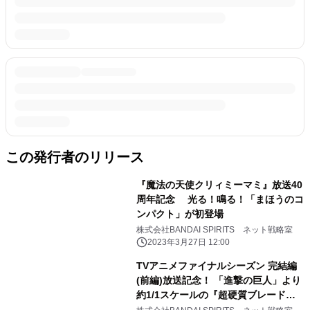
この発行者のリリース
『魔法の天使クリィミーマミ』放送40
周年記念 光る！鳴る！「まほうのコ
ンパクト」が初登場
株式会社BANDAI SPIRITS ネット戦略室
2023年3月27日 12:00
TVアニメファイナルシーズン 完結編
(前編)放送記念！ 「進撃の巨人」より
約1/1スケールの『超硬質ブレード』
が登場！