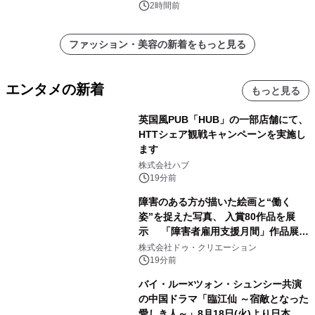
2時間前
ファッション・美容の新着をもっと見る
エンタメの新着
もっと見る
英国風PUB「HUB」の一部店舗にて、
HTTシェア観戦キャンペーンを実施し
ます
株式会社ハブ
19分前
障害のある方が描いた絵画と“働く
姿”を捉えた写真、 入賞80作品を展
示 「障害者雇用支援月間」作品展示
会を 東京・愛知で開催
株式会社ドゥ・クリエーション
19分前
バイ・ルー×ツォン・シュンシー共演
の中国ドラマ「臨江仙 ～宿敵となった
愛しき人～」8月18日(火)より日本初