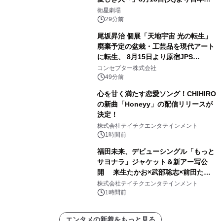
放送！YouTubeにて8月11日(火)より
衛星劇場
第1話期間限定公開！CS衛星劇場
29分前
尾坂昇治 個展「天地宇宙 光の転生」
廃棄予定の盆栽・工芸品を現代アート
に転生、 8月15日より原宿JPS
Galleryにて約30点を展示
コンセプター株式会社
49分前
心を甘く満たす恋愛ソング！CHIHIRO
の新曲「Honeyy」の配信リリースが
決定！
株式会社テイチクエンタテインメント
1時間前
福田未来、デビューシングル「もっと
サヨナラ」ジャケット＆新アー写公
開 来生たかお×武部聡志×前田たか
ひろの豪華タッグ
株式会社テイチクエンタテインメント
1時間前
エンタメの新着をもっと見る