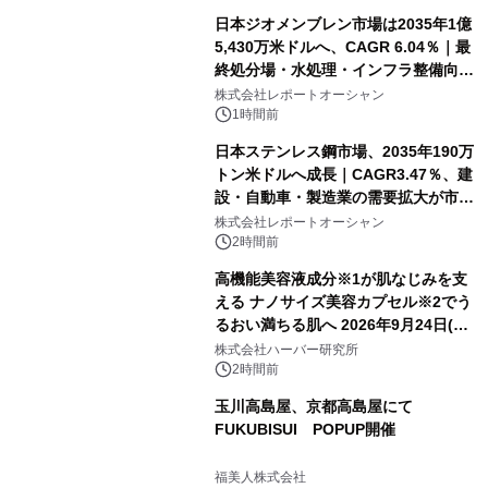
日本ジオメンブレン市場は2035年1億
5,430万米ドルへ、CAGR 6.04％｜最
終処分場・水処理・インフラ整備向け
需要拡大
株式会社レポートオーシャン
1時間前
日本ステンレス鋼市場、2035年190万
トン米ドルへ成長｜CAGR3.47％、建
設・自動車・製造業の需要拡大が市場
を牽引
株式会社レポートオーシャン
2時間前
高機能美容液成分※1が肌なじみを支
える ナノサイズ美容カプセル※2でう
るおい満ちる肌へ 2026年9月24日(木)
よりリニューアル新発売 『ディープモ
株式会社ハーバー研究所
イストセラム』
2時間前
玉川高島屋、京都高島屋にて
FUKUBISUI POPUP開催
福美人株式会社