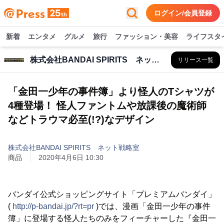
ログイン/会員登録
新着
エンタメ
グルメ
旅行
ファッション・美容
ライフスタ
株式会社BANDAI SPIRITS ネット戦略室
リリース一覧
「金田一少年の事件簿」より怪人のTシャツが
4種登場！ 怪人ファントムや放課後の魔術師
などトラウマ必至(!?)なデザイン
株式会社BANDAI SPIRITS ネット戦略室
商品
2020年4月6日 10:30
バンダイ公式ショッピングサイト「プレミアムバンダイ」
(
http://p-bandai.jp/?rt=pr
)では、漫画「金田一少年の事件
簿」に登場する怪人たちのみをフィーチャーした『金田一