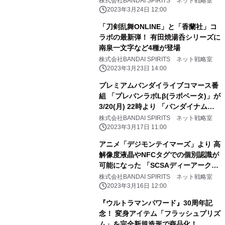
株式会社BANDAI SPIRITS ネット戦略室
2023年3月24日 12:00
「刀剣乱舞ONLINE」と「香蘭社」コ
ラボの最新弾！ 有田焼湯呑シリーズに
南泉一文字など4種が登場
株式会社BANDAI SPIRITS ネット戦略室
2023年3月23日 14:00
プレミアムバンダイライブコマース番
組 「プレバンラボLβ(ラボベータ)」が
3/20(月) 22時より 「バンダイナムコ
Cross Store 東京」で配信決定 ゲス
株式会社BANDAI SPIRITS ネット戦略室
トは宮下草薙・宮下兼史鷹(みやした
2023年3月17日 11:00
けんしょう)さん！
アニメ「デジモンテイマーズ」より 高
解像度液晶やNFCタグでの個別認識が
可能になった 「SCSAディーアーク
ver.松田啓人ULTIMATE」が登場
株式会社BANDAI SPIRITS ネット戦略室
2023年3月16日 12:00
『ウルトラマンパワード』30周年記
念！ 変身アイテム「フラッシュプリズ
ム」を完全新規造形で商品化！