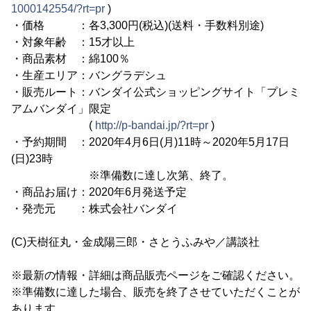
1000142554/?rt=pr
)
・価格 ：各3,300円(税込)(送料・手数料別途)
・対象年齢 ：15才以上
・商品素材 ：綿100％
・生産エリア：バングラデシュ
・販売ルート：バンダイ公式ショッピングサイト「プレミ
アムバンダイ」限定
(
http://p-bandai.jp/?rt=pr
)
・予約期間 ：2020年4月6日(月)11時～2020年5月17日
(日)23時
※準備数に達し次第、終了。
・商品お届け：2020年6月発送予定
・発売元 ：株式会社バンダイ
(C)天樹征丸・金成陽三郎・さとうふみや／講談社
※最新の情報・詳細は商品販売ページをご確認ください。
※準備数に達した場合、販売を終了させていただくことが
あります。