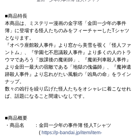
■商品特長
本商品は、ミステリー漫画の金字塔「金田一少年の事件
簿」に登場する怪人たちのみをフィーチャーしたTシャツ
となります。
『オペラ座館殺人事件』より窓から美雪を覗く「怪人ファ
ントム」、『学園七不思議殺人事件』より多くの人のトラ
ウマであろう「放課後の魔術師」、『魔術列車殺人事件』
より金田一最大の宿敵である「地獄の傀儡師」、『魔神遺
跡殺人事件』より忘れがたい風貌の「凶鳥の命」をライン
ナップ。
数々の凶行を繰り広げた怪人たちをオシャレに着こなせれ
ば、話題になること間違いなしです。
■商品概要
・商品名 ：金田一少年の事件簿 怪人Tシャツ
(
https://p-bandai.jp/item/item-