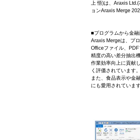
上 悟)は、Araxis 
ョンAraxis Merg
■プログラムから金融
Araxis Merg
Officeファイル
精度の高い差分抽出
作業効率向上に貢献
く評価されています
また、食品表示や金
にも愛用されていま