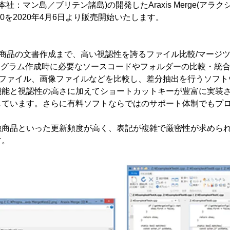
Ltd.(本社：マン島／ブリテン諸島)の開発したAraxis Merge(ア
e 2020を2020年4月6日より販売開始いたします。
商品の文書作成まで、高い視認性を誇るファイル比較/マージ
eは、プログラム作成時に必要なソースコードやフォルダーの比較・統
、PDFファイル、画像ファイルなどを比較し、差分抽出を行うソフ
機能と視認性の高さに加えてショートカットキーが豊富に実装
しています。さらに有料ソフトならではのサポート体制でもプ
。
融商品といった更新頻度が高く、表記が複雑で厳密性が求めら
す。