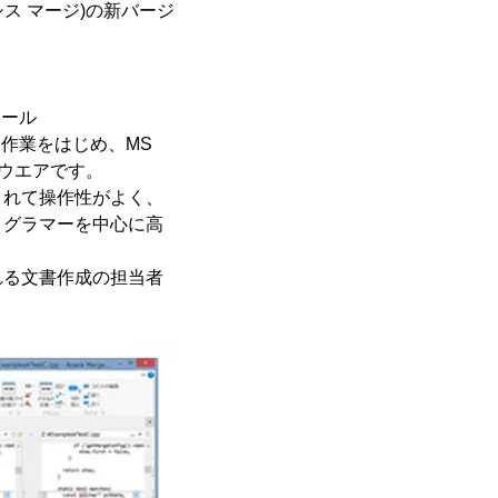
ラクシス マージ)の新バージ
ツール
合作業をはじめ、MS
トウエアです。
されて操作性がよく、
ログラマーを中心に高
れる文書作成の担当者