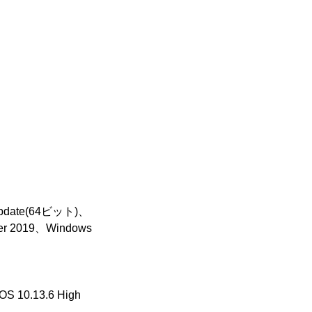
9 Update(64ビット)、
er 2019、Windows
S 10.13.6 High