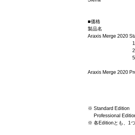
■価格
製品名 メ
Araxis Merge 2020
10-Licens
20-Licens
50-License
Araxis Merge 2020 P
10-Licens
20-Licens
50-License
※ Standard E
Professional
※ 各Editionとも