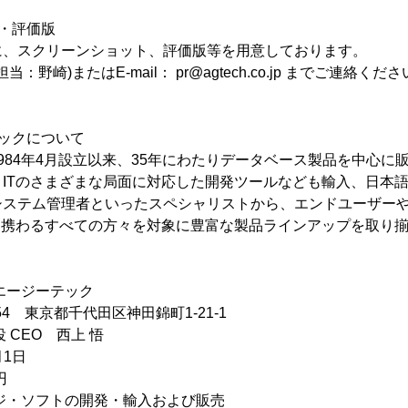
・評価版
に、スクリーンショット、評価版等を用意しております。
00(担当：野崎)またはE-mail： pr@agtech.co.jp までご連絡くだ
ックについて
984年4月設立以来、35年にわたりデータベース製品を中心に
ITのさまざまな局面に対応した開発ツールなども輸入、日本
システム管理者といったスペシャリストから、エンドユーザー
に携わるすべての方々を対象に豊富な製品ラインアップを取り
エージーテック
054 東京都千代田区神田錦町1-21-1
 CEO 西上 悟
月1日
円
ジ・ソフトの開発・輸入および販売