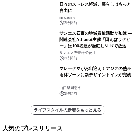
日々のストレス軽減、暮らしはもっと
自由に
jimosumu
3時間前
サンエス石膏の地域貢献活動が加速 ―
関連会社Attipect主催「田んぼラグビ
ー」は100名超が熱狂しNHKで放送さ
れました。
サンエス石膏株式会社
3時間前
マレーグマがお出迎え！アジアの熱帯
雨林ゾーンに新デザイントイレが完成
山口県周南市
3時間前
ライフスタイルの新着をもっと見る
人気のプレスリリース