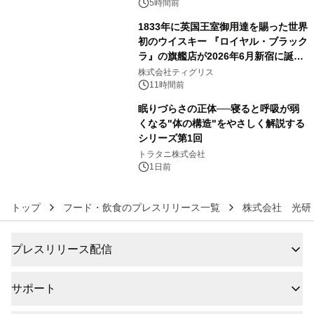
ン
5時間前
1833年に英国王室御用達を賜った世界
初のウイスキー 『ロイヤル・ブラック
ラ』の旗艦店が2026年6月新宿に誕
5
生 バカルディ ジャパンと連携した
株式会社ティグリス
没入型バー「BAR Arca」
11時間前
眠りづらさの正体──寝ると呼吸が弱
くなる"体の構造"をやさしく解説する
シリーズ第1回
6
トラタニ株式会社
1日前
トップ
フード・飲食のプレスリリース一覧
株式会社 光研
プレスリリース配信
サポート