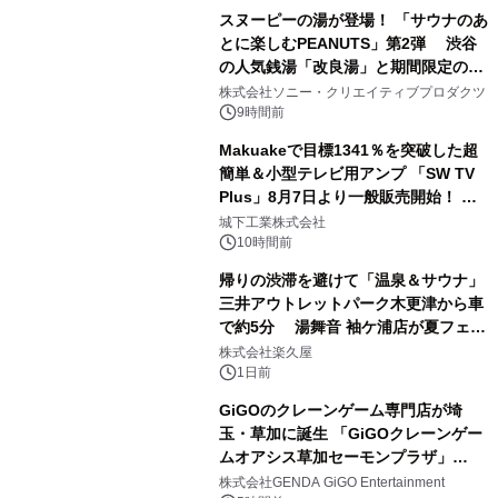
スヌーピーの湯が登場！ 「サウナのあ
とに楽しむPEANUTS」第2弾 渋谷
の人気銭湯「改良湯」と期間限定のコ
1
ラボレーション サウナイキタイコラ
株式会社ソニー・クリエイティブプロダクツ
ボグッズも発売決定！
9時間前
Makuakeで目標1341％を突破した超
簡単＆小型テレビ用アンプ 「SW TV
Plus」8月7日より一般販売開始！ ケ
2
ーブル1本つなぐだけ、テレビの音が
城下工業株式会社
ぐっと豊かに
10時間前
帰りの渋滞を避けて「温泉＆サウナ」
三井アウトレットパーク木更津から車
で約5分 湯舞音 袖ケ浦店が夏フェア
3
メニューを提供
株式会社楽久屋
1日前
GiGOのクレーンゲーム専門店が埼
玉・草加に誕生 「GiGOクレーンゲー
ムオアシス草加セーモンプラザ」
4
2026年8月7日(金)10時グランドオープ
株式会社GENDA GiGO Entertainment