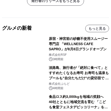
発行者のリリースをもっと見る
グルメの新着
もっと見る
原宿・神宮前の砂糖不使用スムージー
専門店 「WELLNESS CAFE
SAPRO」が8月8日グランドオープン
株式会社RSF
3時間前
淡路島、旅行者が「絶対に食べて」と
すすめたくなるお寿司 お寿司も温泉も
プールも"自分たちだけ"の貸切宿で 1
日1組限定「岩屋温泉 絵島別庭 海と
株式会社ぷらど
森」の握り寿司プラン
4時間前
食品ロス約3,000kgを地域の笑顔へ
40社とともに地域交流を育む 「こど
も食堂フェスタデピッコリーナ」を9