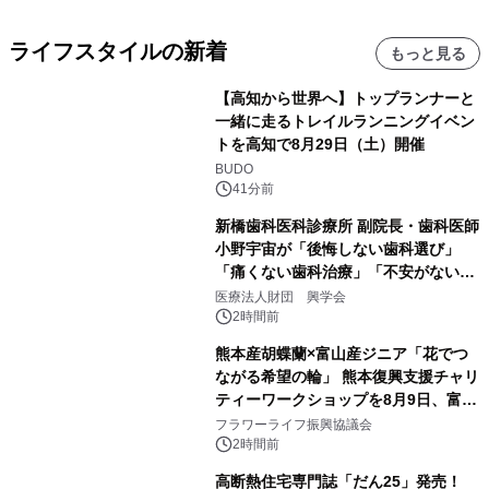
ライフスタイルの新着
もっと見る
【高知から世界へ】トップランナーと
一緒に走るトレイルランニングイベン
トを高知で8月29日（土）開催
BUDO
41分前
新橋歯科医科診療所 副院長・歯科医師
小野宇宙が「後悔しない歯科選び」
「痛くない歯科治療」「不安がない治
療計画」をテーマに専門監修
医療法人財団 興学会
2時間前
熊本産胡蝶蘭×富山産ジニア「花でつ
ながる希望の輪」 熊本復興支援チャリ
ティーワークショップを8月9日、富
山・射水で開催
フラワーライフ振興協議会
2時間前
高断熱住宅専門誌「だん25」発売！