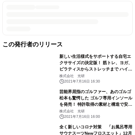
この発行者のリリース
新しい生活様式をサポートする自宅エ
クササイズの決定版！ 筋トレ、ヨガ、
ピラティスからストレッチまで ハイレ
ベルで実践できるマルチエクサボード
株式会社 光研
が登場！
2021年7月16日 16:30
芸能界屈指のゴルファー、あのゴルゴ
松本も驚愕した ゴルフ専用インソール
を発売！ 特許取得の素材と構造で安定
したスイングをサポート
株式会社 光研
2021年7月16日 16:00
全く新しいコロナ対策 「お風呂専用
サウナスーツNewフロスエット」12月