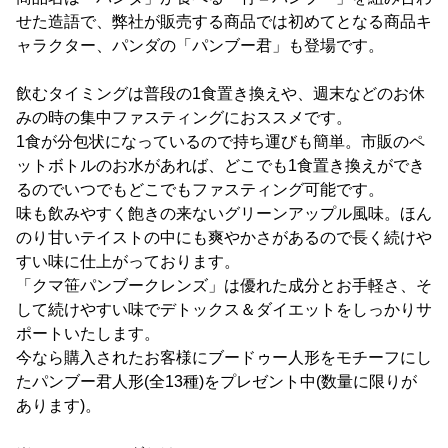
せた造語で、弊社が販売する商品では初めてとなる商品キ
ャラクター、パンダの「パンブー君」も登場です。
飲むタイミングは普段の1食置き換えや、週末などのお休
みの時の集中ファスティングにおススメです。
1食が分包状になっているので持ち運びも簡単。市販のペ
ットボトルのお水があれば、どこでも1食置き換えができ
るのでいつでもどこでもファスティング可能です。
味も飲みやすく飽きの来ないグリーンアップル風味。ほん
のり甘いテイストの中にも爽やかさがあるので長く続けや
すい味に仕上がっております。
「クマ笹パンブークレンズ」は優れた成分とお手軽さ、そ
して続けやすい味でデトックス＆ダイエットをしっかりサ
ポートいたします。
今なら購入されたお客様にブードゥー人形をモチーフにし
たパンブー君人形(全13種)をプレゼント中(数量に限りが
あります)。