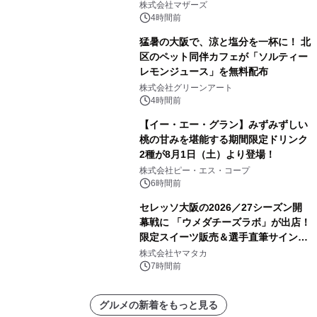
月5日(土)開催
株式会社マザーズ
4時間前
猛暑の大阪で、涼と塩分を一杯に！ 北
区のペット同伴カフェが「ソルティー
レモンジュース」を無料配布
株式会社グリーンアート
4時間前
【イー・エー・グラン】みずみずしい
桃の甘みを堪能する期間限定ドリンク
2種が8月1日（土）より登場！
株式会社ピー・エス・コープ
6時間前
セレッソ大阪の2026／27シーズン開
幕戦に 「ウメダチーズラボ」が出店！
限定スイーツ販売＆選手直筆サイング
ッズが当たる抽選会を 8月8日に開催
株式会社ヤマタカ
7時間前
グルメの新着をもっと見る