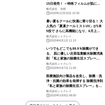
15日発売！ ～特殊フィルムが肌に密
着、ダイエット・デトックス効果に期
株式会社 光研
待～
2020年12月10日 10:30
暑い夏をクールに快適に乗り切る！ 大
人気の「夏凛クールミストUV」が1本
5役で さらに高機能になり、6月上旬
から販売開始！
株式会社シャクレイ
2020年6月1日 11:15
いつでもどこでも99.9％除菌ができ
る、 肌に優しい次亜塩素酸水除菌消臭
剤 「私と家族の除菌生活スプレー
JIA」が5月7日新発売
株式会社シャクレイ
2020年5月7日 11:00
医療施設向け製品を改良し、除菌・洗
浄・抗菌の効果を発揮する 除菌洗浄剤
「私と家族の除菌生活スプレー」を発
売！
株式会社シャクレイ
2020年3月6日 08:00