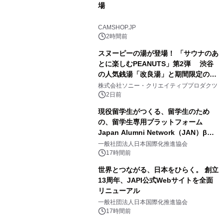
場
3
CAMSHOP.JP
2時間前
スヌーピーの湯が登場！ 「サウナのあ
とに楽しむPEANUTS」第2弾 渋谷
の人気銭湯「改良湯」と期間限定のコ
4
ラボレーション サウナイキタイコラ
株式会社ソニー・クリエイティブプロダクツ
ボグッズも発売決定！
2日前
現役留学生がつくる、留学生のため
の、留学生専用プラットフォーム
Japan Alumni Network（JAN）β版
5
をリリース
一般社団法人日本国際化推進協会
17時間前
世界とつながる、日本をひらく。 創立
13周年、JAPI公式Webサイトを全面
リニューアル
6
一般社団法人日本国際化推進協会
17時間前