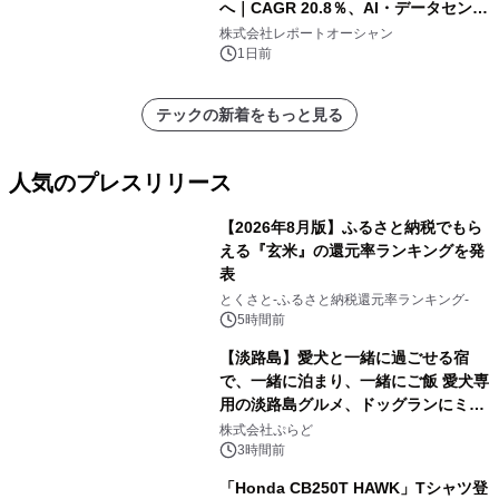
へ｜CAGR 20.8％、AI・データセンタ
ー需要が成長を牽引
株式会社レポートオーシャン
1日前
テックの新着をもっと見る
人気のプレスリリース
【2026年8月版】ふるさと納税でもら
える『玄米』の還元率ランキングを発
表
1
とくさと-ふるさと納税還元率ランキング-
5時間前
【淡路島】愛犬と一緒に過ごせる宿
で、一緒に泊まり、一緒にご飯 愛犬専
用の淡路島グルメ、ドッグランにミニ
2
プール グランピングとトレーラーハウ
株式会社ぷらど
スの2施設で
3時間前
「Honda CB250T HAWK」Tシャツ登