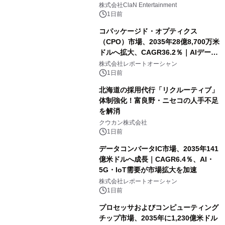
開催決定！！
株式会社ClaN Entertainment
1日前
コパッケージド・オプティクス
（CPO）市場、2035年28億8,700万米
ドルへ拡大、CAGR36.2％｜AIデータ
センター・高速光通信需要が成長を加
株式会社レポートオーシャン
速
1日前
北海道の採用代行「リクルーティブ」
体制強化！富良野・ニセコの人手不足
を解消
クウカン株式会社
1日前
データコンバータIC市場、2035年141
億米ドルへ成長｜CAGR6.4％、AI・
5G・IoT需要が市場拡大を加速
株式会社レポートオーシャン
1日前
プロセッサおよびコンピューティング
チップ市場、2035年に1,230億米ドル