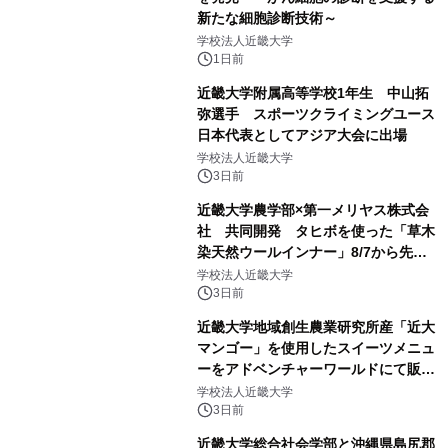
新たな細胞診断技術～
学校法人近畿大学
1日前
近畿大学附属高等学校1年生 中山拓
弥選手 スポーツクライミングユース
日本代表としてアジア大会に出場
学校法人近畿大学
3日前
近畿大学農学部×第一メリヤス株式会
社 共同開発 タヒボを使った「草木
染天然ウールインナー」8/7から先行
販売
学校法人近畿大学
3日前
近畿大学地域創生農業研究所産「近大
マンゴー」を使用したスイーツメニュ
ーをアドベンチャーワールドにて販売
します パークでしか味わえない期間
学校法人近畿大学
限定スイーツを楽しんで♪
3日前
近畿大学総合社会学部と沖縄県島尻郡