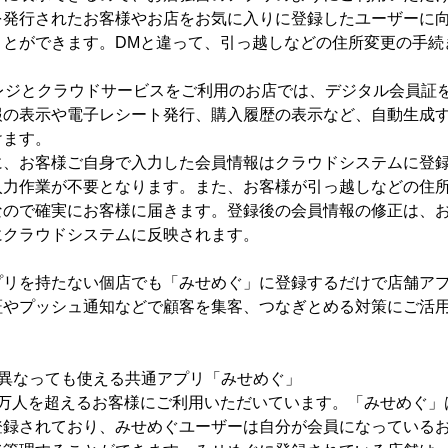
を発行されたお客様やお店をお気に入りに登録したユーザーに
ことができます。DMと違って、引っ越しなどの住所変更の手続
Sレジとクラウドサービスをご利用のお店では、デジタル会員証
報の表示や電子レシート発行、購入履歴の表示など、自動生成
けます。
に、お客様ご自身で入力した会員情報はクラウドシステムに登
入力作業が不要となります。また、お客様が引っ越しなどの住
なので確実にお客様に届きます。登録後の会員情報の修正は、
にクラウドシステムに反映されます。
プリを持たない個店でも「みせめぐ」に登録するだけで店舗ア
証やプッシュ通知などで顧客を集客、つなぎとめる対策にご活
が異なっても使える共通アプリ「みせめぐ」
5万人を超えるお客様にご利用いただいています。「みせめぐ」
登録されており、みせめぐユーザーは自分が会員になっている