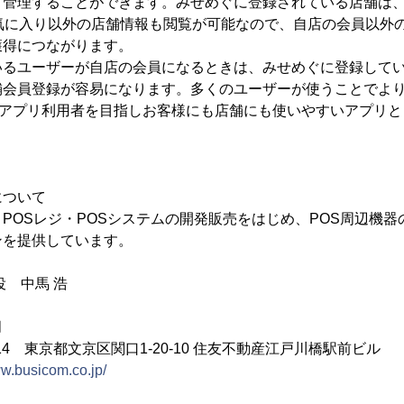
て管理することができます。みせめぐに登録されている店舗は
お気に入り以外の店舗情報も閲覧が可能なので、自店の会員以外
獲得につながります。
いるユーザーが自店の会員になるときは、みせめぐに登録して
舗会員登録が容易になります。多くのユーザーが使うことでよ
のアプリ利用者を目指しお客様にも店舗にも使いやすいアプリ
について
POSレジ・POSシステムの開発販売をはじめ、POS周辺機
ンを提供しています。
役 中馬 浩
月
014 東京都文京区関口1-20-10 住友不動産江戸川橋駅前ビル
ww.busicom.co.jp/