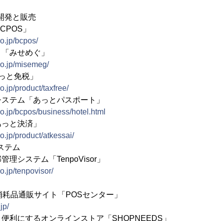
開発と販売
CPOS」
o.jp/bcpos/
リ「みせめぐ」
co.jp/misemeg/
っと免税」
.jp/product/taxfree/
システム「あっとパスポート」
o.jp/bcpos/business/hotel.html
あっと決済」
o.jp/product/atkessai/
ステム
理システム「TenpoVisor」
o.jp/tenpovisor/
消耗品通販サイト「POSセンター」
jp/
便利にするオンラインストア「SHOPNEEDS」