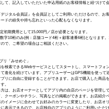
認して、記入していただいた申込用紙のお客様情報と紐づけて
『デジタル会員証』を会員証としてご利用いただけるので、お
カードの紛失や持ち忘れといった心配もなくなります。
定初期費用として15,000円／店が必要となります。
、数字10桁のみ(例：店舗コード4桁＋顧客連番6桁)となります。
すので、ご希望の場合はご相談ください。
プリ「みせめぐ」
を検索できるWebサービスとしてスタートし、スマートフォ
して進化を続けています。アプリユーザーはGPS機能を使って
アプリに自由に登録することができます。お店で購入した商品
ます。
る方は、お店オーナーとしてアプリ内の自店のページを管理し
て、クーポンやチラシ、写真などの掲載ができます。お店紹介
店のイメージに合わせてお好みのカラーに変更したり、お店オ
ンに表示できるので、お店独自のアプリのようにご利用いただ