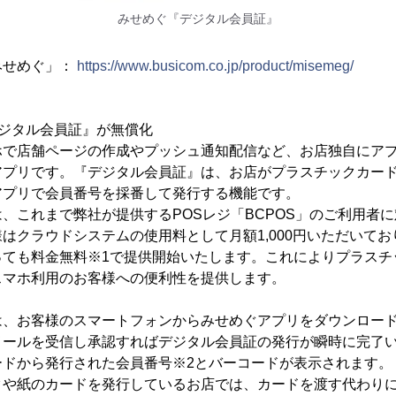
みせめぐ『デジタル会員証』
みせめぐ」：
https://www.busicom.co.jp/product/misemeg/
デジタル会員証』が無償化
ホで店舗ページの作成やプッシュ通知配信など、お店独自にア
アプリです。『デジタル会員証』は、お店がプラスチックカー
アプリで会員番号を採番して発行する機能です。
、これまで弊社が提供するPOSレジ「BCPOS」のご利用者
はクラウドシステムの使用料として月額1,000円いただいてお
っても料金無料※1で提供開始いたします。これによりプラスチ
スマホ利用のお客様への便利性を提供します。
は、お客様のスマートフォンからみせめぐアプリをダウンロー
メールを受信し承認すればデジタル会員証の発行が瞬時に完了
ードから発行された会員番号※2とバーコードが表示されます。
クや紙のカードを発行しているお店では、カードを渡す代わり