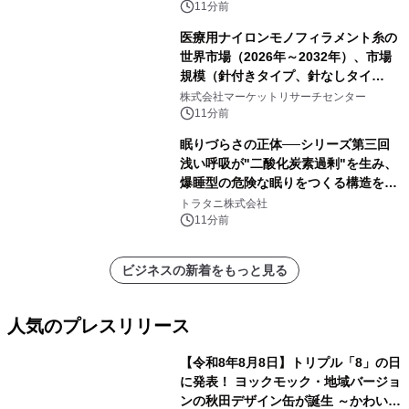
ランスデューサ、その他）・分析レポ
11分前
ートを発表
医療用ナイロンモノフィラメント糸の
世界市場（2026年～2032年）、市場
規模（針付きタイプ、針なしタイ
プ）・分析レポートを発表
株式会社マーケットリサーチセンター
11分前
眠りづらさの正体──シリーズ第三回
浅い呼吸が"二酸化炭素過剰"を生み、
爆睡型の危険な眠りをつくる構造を解
説
トラタニ株式会社
11分前
ビジネスの新着をもっと見る
人気のプレスリリース
【令和8年8月8日】トリプル「8」の日
に発表！ ヨックモック・地域バージョ
ンの秋田デザイン缶が誕生 ～かわいい