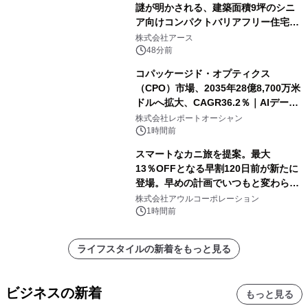
謎が明かされる、建築面積9坪のシニ
ア向けコンパクトバリアフリー住宅が
誕生
株式会社アース
48分前
コパッケージド・オプティクス
（CPO）市場、2035年28億8,700万米
ドルへ拡大、CAGR36.2％｜AIデータ
センター・高速光通信需要が成長を加
株式会社レポートオーシャン
速
1時間前
スマートなカニ旅を提案。最大
13％OFFとなる早割120日前が新たに
登場。早めの計画でいつもと変わらぬ
大人の冬旅を。ー夕日ヶ浦温泉「佳松
株式会社アウルコーポレーション
苑 別邸ふうか」ー
1時間前
ライフスタイルの新着をもっと見る
ビジネスの新着
もっと見る