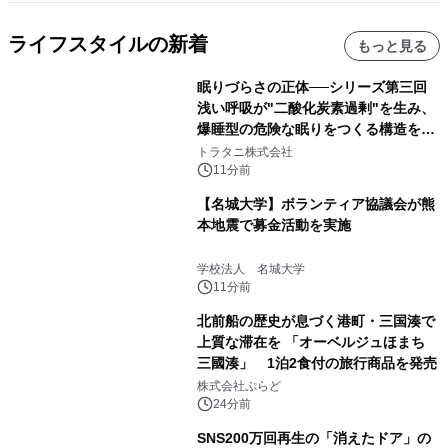
ライフスタイルの新着
もっと見る
眠りづらさの正体──シリーズ第三回
浅い呼吸が"二酸化炭素過剰"を生み、
爆睡型の危険な眠りをつくる構造を解
説
トラタニ株式会社
11分前
【名城大学】ボランティア協議会が熊
本地震で募金活動を実施
学校法人 名城大学
11分前
北前船の歴史が息づく港町・三国湊で
上質な滞在を 「オーベルジュほまち
三國湊」 1泊2食付の旅行商品を発売
株式会社ぷらど
24分前
SNS200万回再生の「消えたドア」の