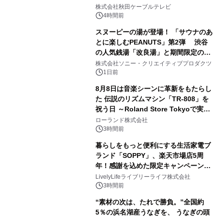
1
秋田犬の子犬と秋田の四季と名所を巡
株式会社秋田ケーブルテレビ
るパッケージ～ 9月1日(火)秋田県内で
4時間前
販売開始
スヌーピーの湯が登場！ 「サウナのあ
とに楽しむPEANUTS」第2弾 渋谷
の人気銭湯「改良湯」と期間限定のコ
2
ラボレーション サウナイキタイコラ
株式会社ソニー・クリエイティブプロダクツ
ボグッズも発売決定！
1日前
8月8日は音楽シーンに革新をもたらし
た 伝説のリズムマシン「TR-808」を
祝う日 ～Roland Store Tokyoで実機
3
を展示しての 記念キャンペーンを開
ローランド株式会社
催 英国ラジオ「NTS」の 特別プログ
3時間前
ラムや、「TR-808」を愛する伝説的
暮らしをもっと便利にする生活家電ブ
アーティストを フィーチャーしたアニ
ランド「SOPPY」、楽天市場店5周
メーションを公開～
年！感謝を込めた限定キャンペーンを
4
8月10日より開催
LivelyLifeライブリーライフ株式会社
3時間前
“素材の次は、たれで勝負。”全国約
5％の浜名湖産うなぎを、 うなぎの頭