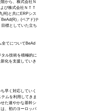
段階から、株式会社Ｎ
および株式会社ＮＴＴ
州)と共にERPシス
d(R)」(ベアド)テ
、目標としていた立ち
全てについてBeAd
ジタル技術を積極的に
最新化を支援していき
いち早く対応していく
ステムを利用してきま
わせた速やかな基幹シ
ては、初のヨーロッパ