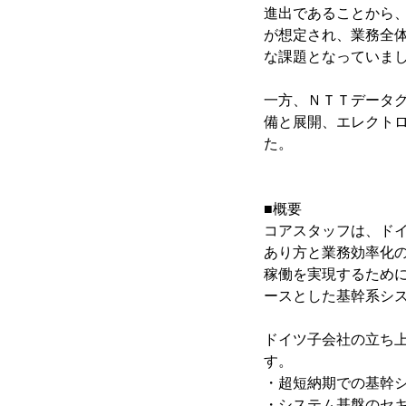
進出であることから
が想定され、業務全
な課題となっていま
一方、ＮＴＴデータ
備と展開、エレクト
た。
■概要
コアスタッフは、ド
あり方と業務効率化
稼働を実現するために
ースとした基幹系シ
ドイツ子会社の立ち
す。
・超短納期での基幹
・システム基盤のセ