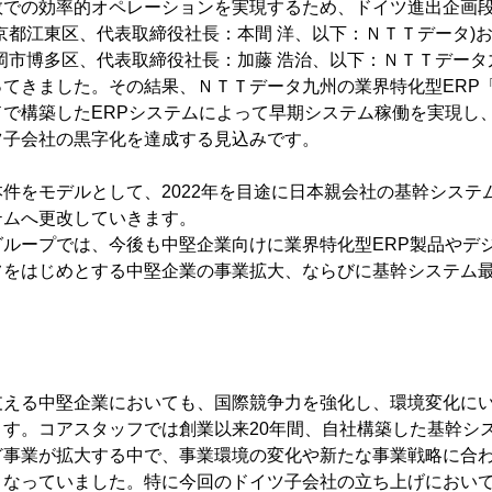
数での効率的オペレーションを実現するため、ドイツ進出企画
京都江東区、代表取締役社長：本間 洋、以下：ＮＴＴデータ)
岡市博多区、代表取締役社長：加藤 浩治、以下：ＮＴＴデータ九
てきました。その結果、ＮＴＴデータ九州の業界特化型ERP「BeA
ドで構築したERPシステムによって早期システム稼働を実現し
ツ子会社の黒字化を達成する見込みです。
件をモデルとして、2022年を目途に日本親会社の基幹システム
テムへ更改していきます。
グループでは、今後も中堅企業向けに業界特化型ERP製品やデ
フをはじめとする中堅企業の事業拡大、ならびに基幹システム
支える中堅企業においても、国際競争力を強化し、環境変化に
ます。コアスタッフでは創業以来20年間、自社構築した基幹シ
ど事業が拡大する中で、事業環境の変化や新たな事業戦略に合
となっていました。特に今回のドイツ子会社の立ち上げにおい