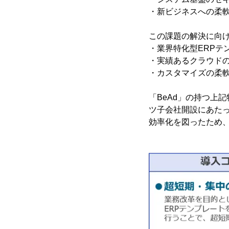
・新ビジネスへの柔
この課題の解決に向
・業界特化型ERPテ
・実績あるクラウド
・カスタマイズの柔
「BeAd」の持つ上
ツ子会社開設にあた
効率化を図ったため