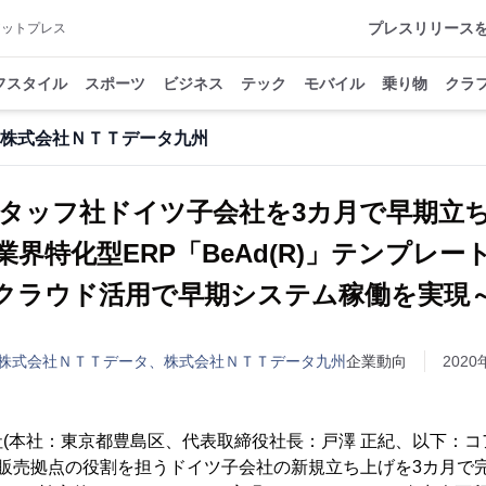
プレスリリース
アットプレス
フスタイル
スポーツ
ビジネス
テック
モバイル
乗り物
クラ
株式会社ＮＴＴデータ九州
タッフ社ドイツ子会社を3カ月で早期
業界特化型ERP「BeAd(R)」テンプレー
クラウド活用で早期システム稼働を実現
株式会社ＮＴＴデータ、株式会社ＮＴＴデータ九州
企業動向
2020
(本社：東京都豊島区、代表取締役社長：戸澤 正紀、以下：コア
で販売拠点の役割を担うドイツ子会社の新規立ち上げを3カ月で