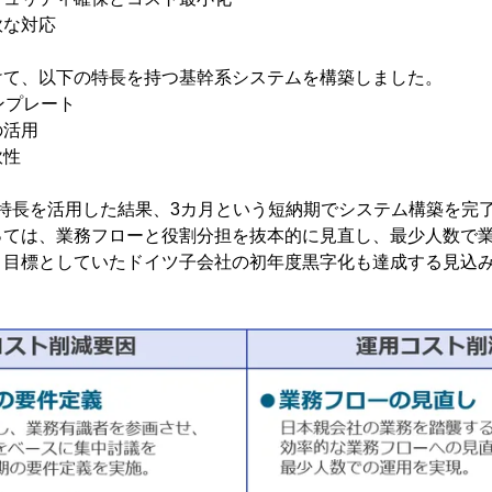
軟な対応
けて、以下の特長を持つ基幹系システムを構築しました。
ンプレート
の活用
軟性
記特長を活用した結果、3カ月という短納期でシステム構築を完
っては、業務フローと役割分担を抜本的に見直し、最少人数で
、目標としていたドイツ子会社の初年度黒字化も達成する見込