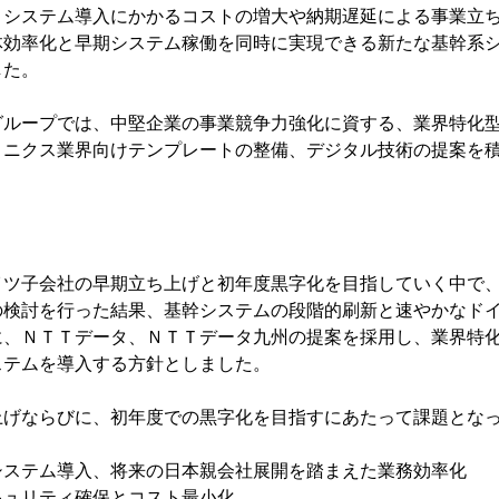
、システム導入にかかるコストの増大や納期遅延による事業立
体効率化と早期システム稼働を同時に実現できる新たな基幹系
した。
グループでは、中堅企業の事業競争力強化に資する、業界特化型
ロニクス業界向けテンプレートの整備、デジタル技術の提案を
イツ子会社の早期立ち上げと初年度黒字化を目指していく中で
の検討を行った結果、基幹システムの段階的刷新と速やかなド
、ＮＴＴデータ、ＮＴＴデータ九州の提案を採用し、業界特化型
ステムを導入する方針としました。
上げならびに、初年度での黒字化を目指すにあたって課題とな
システム導入、将来の日本親会社展開を踏まえた業務効率化
キュリティ確保とコスト最小化