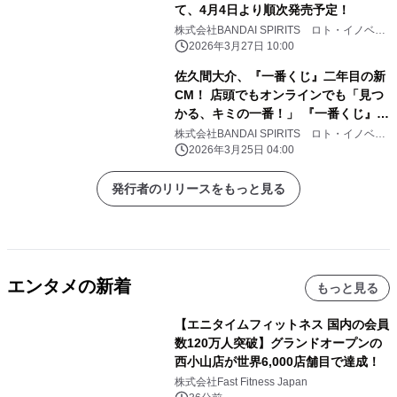
て、4月4日より順次発売予定！
株式会社BANDAI SPIRITS ロト・イノベー
ション事業部
2026年3月27日 10:00
佐久間大介、『一番くじ』二年目の新
CM！ 店頭でもオンラインでも「見つ
かる、キミの一番！」 『一番くじ』新
CM「プレイリスト」篇 3月25日
株式会社BANDAI SPIRITS ロト・イノベー
ション事業部
（水）より公開 TVCMも3月25日
2026年3月25日 04:00
（水）から放映開始
発行者のリリースをもっと見る
エンタメの新着
もっと見る
【エニタイムフィットネス 国内の会員
数120万人突破】グランドオープンの
西小山店が世界6,000店舗目で達成！
株式会社Fast Fitness Japan