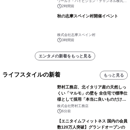
～』 毎週月曜よる9時00分～ BS12 ト
ワールド・ハイビジョン・チャンネル株式会
社
ゥエルビで放送
2時間前
秋の志摩スペイン村開催イベント
株式会社志摩スペイン村
3時間前
エンタメの新着をもっと見る
ライフスタイルの新着
もっと見る
野村工務店、北イタリア産の天然しっ
くい「マルモ」の壁を 全住宅で標準仕
様として採用「本当に良いものだけに
こだわる」
株式会社野村工務店
6分前
【エニタイムフィットネス 国内の会員
数120万人突破】グランドオープンの