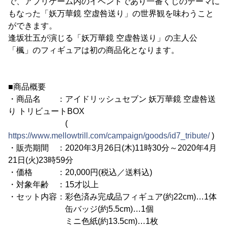
で、アプリゲーム内のイベントであり一番くじのテーマに
もなった「妖万華鏡 空虚咎送り」の世界観を味わうこと
ができます。
逢坂壮五が演じる「妖万華鏡 空虚咎送り」の主人公
「楓」のフィギュアは初の商品化となります。
■商品概要
・商品名 ：アイドリッシュセブン 妖万華鏡 空虚咎送
り トリビュートBOX
(
https://www.mellowtrill.com/campaign/goods/id7_tribute/
)
・販売期間 ：2020年3月26日(木)11時30分～2020年4月
21日(火)23時59分
・価格 ：20,000円(税込／送料込)
・対象年齢 ：15才以上
・セット内容：彩色済み完成品フィギュア(約22cm)…1体
缶バッジ(約5.5cm)…1個
ミニ色紙(約13.5cm)…1枚