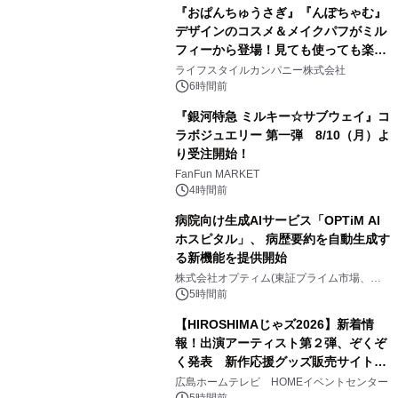
『おぱんちゅうさぎ』『んぽちゃむ』
デザインのコスメ＆メイクパフがミル
フィーから登場！見ても使っても楽し
3
い、ポップでキュートなコレクショ
ライフスタイルカンパニー株式会社
ン。
6時間前
『銀河特急 ミルキー☆サブウェイ』コ
ラボジュエリー 第一弾 8/10（月）よ
り受注開始！
4
FanFun MARKET
4時間前
病院向け生成AIサービス「OPTiM AI
ホスピタル」、 病歴要約を自動生成す
る新機能を提供開始
5
株式会社オプティム(東証プライム市場、コ
ード：3694)
5時間前
【HIROSHIMAじゃズ2026】新着情
報！出演アーティスト第２弾、ぞくぞ
く発表 新作応援グッズ販売サイトも
6
同時オープンします！
広島ホームテレビ HOMEイベントセンター
5時間前