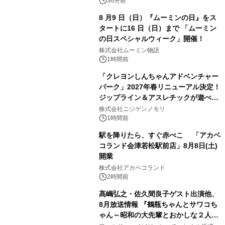
36分前
8 月9 日（日）『ムーミンの日』をス
タートに16 日（日）まで 「ムーミン
の日スペシャルウィーク」開催！
株式会社ムーミン物語
1時間前
「クレヨンしんちゃんアドベンチャー
パーク」2027年春リニューアル決定！
ジップライン＆アスレチックが遊べる
のは今年が最後！ 「ラスト！ドキがム
株式会社ニジゲンノモリ
ネムネ～大作戦！」始動
1時間前
駅を降りたら、すぐ赤べこ 「アカベ
コランド会津若松駅前店」8月8日(土)
開業
株式会社アカベコランド
2時間前
髙嶋弘之・佐久間良子ゲスト出演他、
8月放送情報 『鶴瓶ちゃんとサワコち
ゃん～昭和の大先輩とおかしな２人