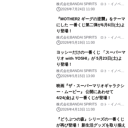
場！ 冒険の軌跡と熱気を思い起こさせ
株式会社BANDAI SPIRITS ロト・イノベー
ション事業部
る バラエティ豊かな商材をラインナッ
2026年7月24日 11:00
プ
『MOTHER2 ギーグの逆襲』をテーマ
にした 一番くじ第二弾が6月6日(土)よ
り登場！
株式会社BANDAI SPIRITS ロト・イノベー
ション事業部
2026年5月19日 11:00
ヨッシーだけの一番くじ 「スーパーマ
リオ with YOSHI」が 5月23日(土)よ
り登場！
株式会社BANDAI SPIRITS ロト・イノベー
ション事業部
2026年5月15日 13:00
映画『ザ・スーパーマリオギャラクシ
ー・ムービー』 公開にあわせて
4/24(金)より一番くじが登場！
株式会社BANDAI SPIRITS ロト・イノベー
ション事業部
2026年4月13日 11:00
『どうぶつの森』シリーズの一番くじ
が再び登場！ 新生活グッズを取り揃え