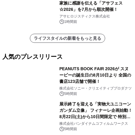
家族に感謝を伝える「アサフェス
☆2026」を7月から順次開催！
アサヒロジスティクス株式会社
1時間前
ライフスタイルの新着をもっと見る
人気のプレスリリース
PEANUTS BOOK FAIR 2026が スヌ
ーピーの誕生日の8月10日より 全国の
書店123店舗で開催！
1
株式会社ソニー・クリエイティブプロダクツ
5時間前
展示終了を迎える「実物大ユニコーン
ガンダム立像」 フィナーレ企画始動！
8月22日(土)から10日間限定で 特別映
2
像『UNICORN GUNDAM Statue ―
株式会社バンダイナムコフィルムワークス
BEYOND POSSIBILITY ―』を上映！
5時間前