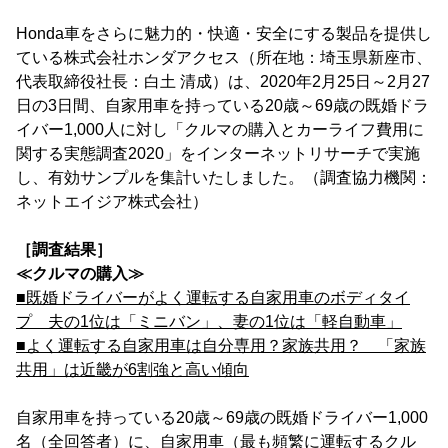
Honda車をさらに魅力的・快適・安全にする製品を提供し
ている株式会社ホンダアクセス（所在地：埼玉県新座市、
代表取締役社長：白土 清成）は、2020年2月25日～2月27
日の3日間、自家用車を持っている20歳～69歳の既婚ドラ
イバー1,000人に対し「クルマの購入とカーライフ費用に
関する実態調査2020」をインターネットリサーチで実施
し、有効サンプルを集計いたしました。（調査協力機関：
ネットエイジア株式会社）
［調査結果］
≪クルマの購入≫
■既婚ドライバーがよく運転する自家用車のボディタイ
プ 夫の1位は「ミニバン」、妻の1位は「軽自動車」
■よく運転する自家用車は自分専用？家族共用？ 「家族
共用」は近畿が6割強と高い傾向
自家用車を持っている20歳～69歳の既婚ドライバー1,000
名（全回答者）に、自家用車（最も頻繁に運転するクル